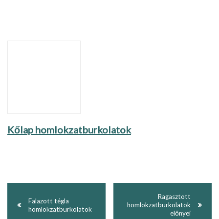
Kőlap homlokzatburkolatok
Ragasztott
Falazott tégla
homlokzatburkolatok
homlokzatburkolatok
előnyei