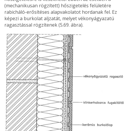
(mechani­kusan rögzített) hőszigetelés felületére
rabicháló-erősítéses alapvakolatot hordanak fel. Ez
képezi a burkolat aljzatát, melyet vékonyágyazatú
ragasztással rögzítenek (5.69. ábra).