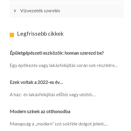
Vízvezeték szerelés
Legfrissebb cikkek
Épületgépészeti eszközök: honnan szerezd be?
Egy építkezés vagy lakásfelújítás során sok részletre…
Ezek voltak a 2022-es év…
A ház- és lakásfelújítás előbb vagy utóbb…
Modern színek az otthonodba
Manapság a „modern” szó sokféle dolgot jelent,…