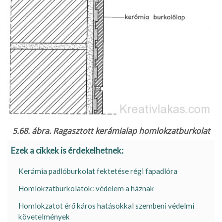
5.68. ábra. Ragasztott kerámialap homlokzatburkolat
Ezek a cikkek is érdekelhetnek:
Kerámia padlóburkolat fektetése régi fapadlóra
Homlokzatburkolatok: védelem a háznak
Homlokzatot érő káros hatásokkal szembeni védelmi
követelmények