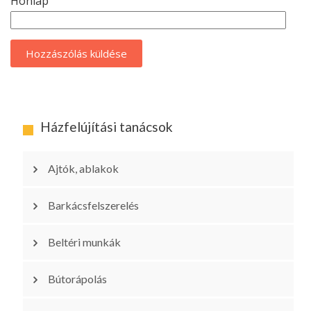
Honlap
Házfelújítási tanácsok
Ajtók, ablakok
Barkácsfelszerelés
Beltéri munkák
Bútorápolás