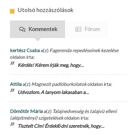
Utolsó hozzászólások
Kommentek
Fórum
kertész Csaba
a(z)
Fagerenda repedéseinek kezelése
oldalon írta:
Kérdés! Kérem írják meg, hogy…
Attila
a(z)
Magnezit padlóburkolatok
oldalon írta:
Udvozlom. A lanyom lakasaban a…
Dömötör Mária
a(z)
Talajnedvesség és talajvíz elleni
(alépítményi) szigetelések
oldalon írta:
Tisztelt Cím! Érdeklődni szeretnék, hogy…