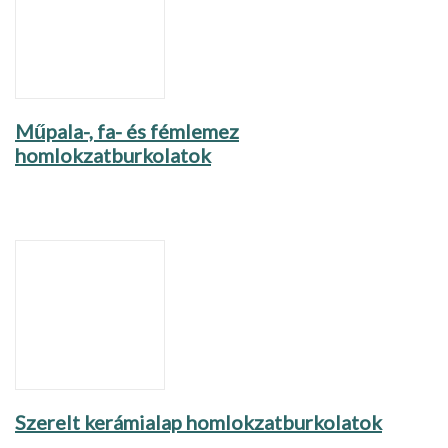
Műpala-, fa- és fémlemez
homlokzatburkolatok
Szerelt kerámialap homlokzatburkolatok