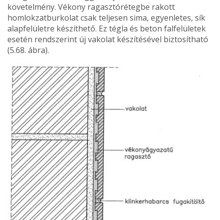
kö­vetelmény. Vékony ragasztórétegbe rakott
homlokzatburkolat csak teljesen sima, egyenletes, sík
alapfelületre készíthe­tő. Ez tégla és beton falfelületek
esetén rendszerint új vako­lat készítésével biztosítható
(5.68. ábra).