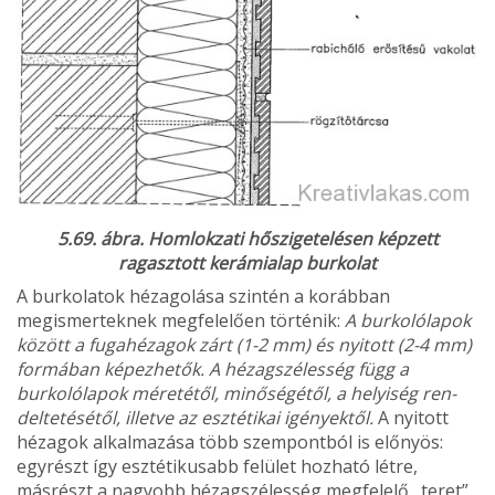
5.69. ábra. Homlokzati hőszigetelésen képzett
ragasztott kerámialap burkolat
A burkolatok hézagolása szintén a korábban
megismer­teknek megfelelően történik:
A burkolólapok
között a fugahézagok zárt (1-2 mm) és nyitott (2-4 mm)
formában képezhetők. A hézagszélesség függ a
burkolólapok méretétől, minőségétől, a helyiség ren­
deltetésétől, illetve az esztétikai igényektől.
A nyitott
hézagok alkalmazása több szempontból is előnyös:
egyrészt így esztétikusabb felület hozható létre,
másrészt a nagyobb hézagszélesség megfelelő „teret”