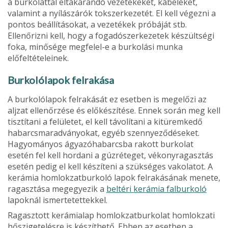
a burkolattal eltakarandó vezetékeket, kábeleket,
valamint a nyílászárók tokszerkezetét. El kell végezni a
pontos be­állításokat, a vezetékek próbáját stb.
Ellenőrizni kell, hogy a fogadószerkezetek készültségi
foka, minősége megfelel-e a burkolási munka
előfeltételeinek.
Burkolólapok felrakása
A burkolólapok felrakását ez esetben is megelőzi az
aljzat ellenőrzése és előkészítése. Ennek során meg kell
tisztí­tani a felületet, el kell távolítani a kitüremkedő
habarcs­maradványokat, egyéb szennyeződéseket.
Hagyományos ágyazóhabarcsba rakott burkolat
esetén fel kell hordani a gúzréteget, vékonyragasztás
esetén pedig el kell készíteni a szükséges vakolatot. A
kerámia homlokzatburkoló lapok felrakásának menete,
ragasztása megegyezik a
beltéri ke­rámia falburkoló
lapoknál ismertetettekkel.
Ragasztott kerámialap homlokzatburkolat homlokzati
hőszigetelésre is készíthető. Ebben az esetben a