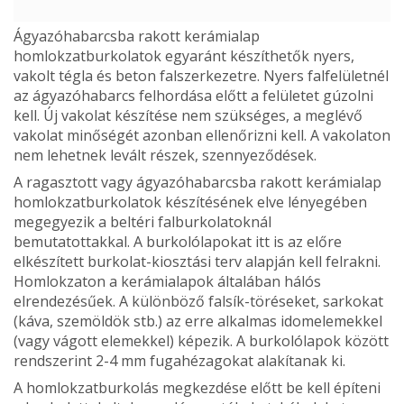
Ágyazóhabarcsba rakott kerámialap
homlokzatburkolatok egyaránt készíthe­tők nyers,
vakolt tégla és beton falszerkezetre. Nyers falfelü­letnél
az ágyazóhabarcs felhordása előtt a felületet gúzolni
kell. Új vakolat készítése nem szükséges, a meglévő
vakolat minőségét azonban ellenőrizni kell. A vakolaton
nem lehet­nek levált részek, szennyeződések.
A ragasztott vagy ágyazóhabarcsba rakott kerámia­lap
homlokzatburkolatok készítésének elve lényegében
megegyezik a beltéri falburkolatoknál
bemutatottakkal. A burkolólapokat itt is az előre
elkészített burkolat-kiosztási terv alapján kell felrakni.
Homlokzaton a kerámialapok ál­talában hálós
elrendezésűek. A különböző falsík-töréseket, sarkokat
(káva, szemöldök stb.) az erre alkalmas idomele­mekkel
(vagy vágott elemekkel) képezik. A burkolólapok között
rendszerint 2-4 mm fugahézagokat alakítanak ki.
A homlokzatburkolás megkezdése előtt be kell építeni