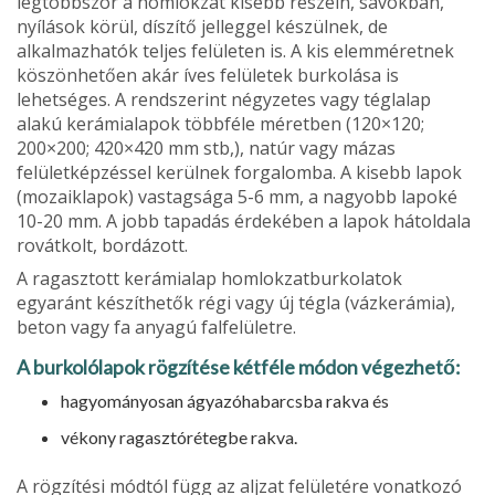
legtöbbször a homlokzat kisebb részein, sávokban,
nyílások körül, díszí­tő jelleggel készülnek, de
alkalmazhatók teljes felületen is. A kis elemméretnek
köszönhetően akár íves felületek bur­kolása is
lehetséges. A rendszerint négyzetes vagy téglalap
alakú kerámialapok többféle méretben (120×120;
200×200; 420×420 mm stb,), natúr vagy mázas
felületképzéssel kerül­nek forgalomba. A kisebb lapok
(mozaiklapok) vastagsága 5-6 mm, a nagyobb lapoké
10-20 mm. A jobb tapadás érde­kében a lapok hátoldala
rovátkolt, bordázott.
A ragasztott kerámialap homlokzatburkolatok
egyaránt készíthetők régi vagy új tégla (vázkerámia),
beton vagy fa anyagú falfelületre.
A burkolólapok rögzítése kétféle módon végezhető:
hagyományosan ágyazóhabarcsba rakva és
vékony ragasztórétegbe rakva.
A rögzítési módtól függ az aljzat felületére vonatkozó