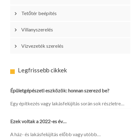
Tetőtér beépítés
Villanyszerelés
Vízvezeték szerelés
Legfrissebb cikkek
Épületgépészeti eszközök: honnan szerezd be?
Egy építkezés vagy lakásfelújítás során sok részletre…
Ezek voltak a 2022-es év…
A ház- és lakásfelújítás előbb vagy utóbb…