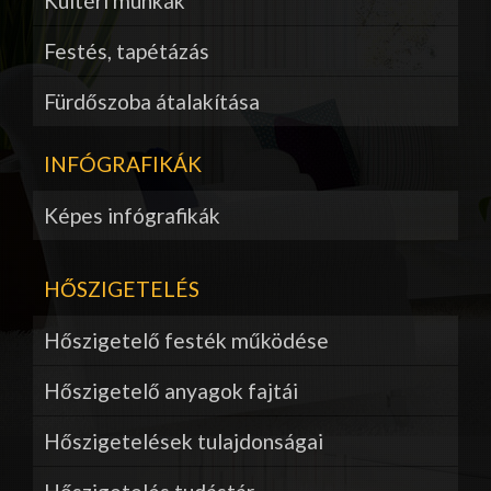
Kültéri munkák
Festés, tapétázás
Fürdőszoba átalakítása
INFÓGRAFIKÁK
Képes infógrafikák
HŐSZIGETELÉS
Hőszigetelő festék működése
Hőszigetelő anyagok fajtái
Hőszigetelések tulajdonságai