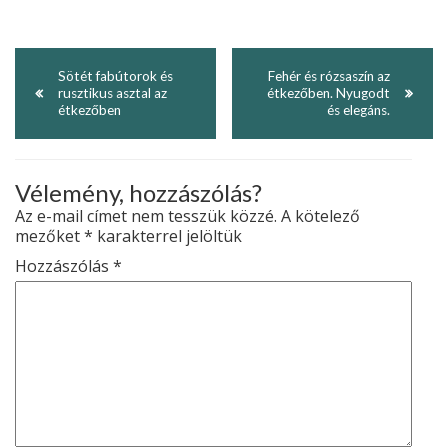
Sötét fabúto­rok és
Fehér és rózsaszín az
rusztikus asztal az
étkezőben. Nyugodt
étkezőben
és elegáns.
Vélemény, hozzászólás?
Az e-mail címet nem tesszük közzé.
A kötelező
mezőket
*
karakterrel jelöltük
Hozzászólás
*