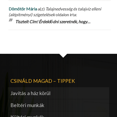
Dömötör Mária
a(z)
Talajnedvesség és talajvíz elleni
(alépítményi) szigetelések
oldalon írta:
Tisztelt Cím! Érdeklődni szeretnék, hogy…
CSINÁLD MAGAD – TIPPEK
Javítás a ház körül
Beltéri munkák