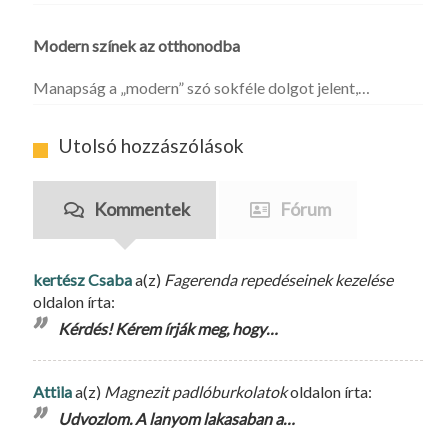
Modern színek az otthonodba
Manapság a „modern” szó sokféle dolgot jelent,…
Utolsó hozzászólások
Kommentek
Fórum
kertész Csaba
a(z)
Fagerenda repedéseinek kezelése
oldalon írta:
Kérdés! Kérem írják meg, hogy…
Attila
a(z)
Magnezit padlóburkolatok
oldalon írta:
Udvozlom. A lanyom lakasaban a…