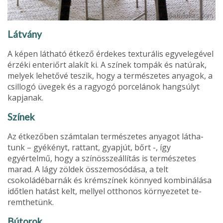
Látvány
A képen látható étkező érdekes texturális egyvelegével
érzéki enteriőrt alakít ki. A színek tompák és natúrak,
melyek lehe­tővé teszik, hogy a természetes anyagok, a
csillogó üvegek és a ragyogó porcelánok hangsúlyt
kapjanak.
Színek
Az étkezőben számta­lan természetes anyagot látha­
tunk – gyékényt, rattant, gyap­jút, bőrt -, így
egyértelmű, hogy a színösszeállítás is természetes
marad. A lágy zöldek összemo­sódása, a telt
csokoládébarnák és krémszínek könnyed kombi­nálása
időtlen hatást kelt, mellyel otthonos környezetet te­
remthetünk.
Bútorok