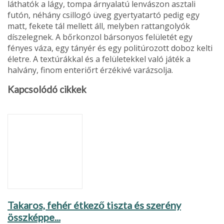
láthatók a lágy, tompa árnyalatú lenvá­szon asztali
futón, néhány csillo­gó üveg gyertyatartó pedig egy
matt, fekete tál mellett áll, mely­ben rattangolyók
díszelegnek. A bőrkonzol bársonyos felületét egy
fényes váza, egy tányér és egy politúrozott doboz kelti
élet­re. A textúrákkal és a felületekkel való játék a
halvány, finom ente­riőrt érzékivé varázsolja.
Kapcsolódó cikkek
Takaros, fehér étke­ző tiszta és szerény
összképpe...