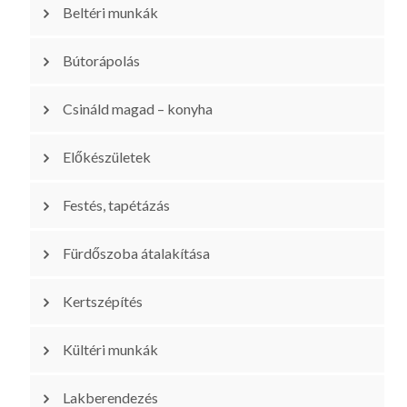
Beltéri munkák
Bútorápolás
Csináld magad – konyha
Előkészületek
Festés, tapétázás
Fürdőszoba átalakítása
Kertszépítés
Kültéri munkák
Lakberendezés