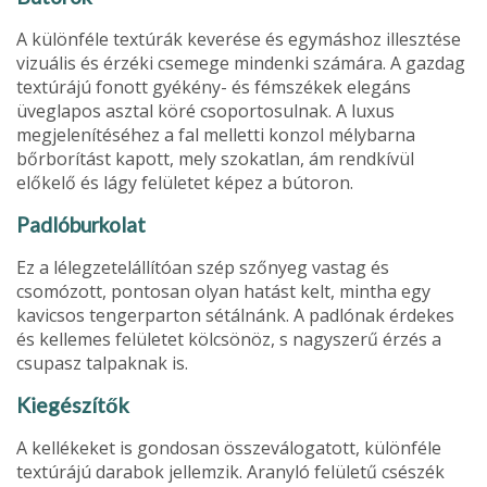
A különféle textúrák keverése és egymáshoz illeszté­se
vizuális és érzéki csemege mindenki számára. A gazdag
textúrájú fonott gyékény- és fémszékek elegáns
üveglapos asztal köré csoportosulnak. A lu­xus
megjelenítéséhez a fal melletti konzol mélybarna
bőrborí­tást kapott, mely szokatlan, ám rendkívül
előkelő és lágy felüle­tet képez a bútoron.
Padlóburkolat
Ez a lélegzetelál­lítóan szép szőnyeg vastag és
csomózott, pontosan olyan ha­tást kelt, mintha egy
kavicsos tengerparton sétálnánk. A padló­nak érdekes
és kellemes felületet kölcsönöz, s nagyszerű érzés a
csupasz talpaknak is.
Kiegészítők
A kellékeket is gon­dosan összeválogatott, különféle
textúrájú darabok jellemzik. Aranyló felületű csészék