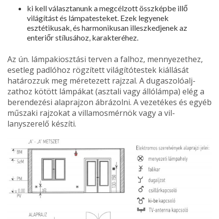
ki kell választanunk a megcélzott összképbe illő
világítást és lámpatesteket. Ezek legyenek
esztétikusak, és harmonikusan il­leszkedjenek az
enteriőr stílusához, karakteréhez.
Az ún. lámpakiosztási terven a falhoz, mennyezethez,
esetleg padlóhoz rögzí­tett világítótestek kiállását
határozzuk meg méretezett rajzzal. A dugaszolóalj­
zathoz kötött lámpákat (asztali vagy állólámpa) elég a
berendezési alaprajzon ábrázolni. A vezetékes és egyéb
műszaki rajzokat a villamosmérnök vagy a vil­
lanyszerelő készíti.