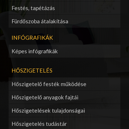
Festés, tapétázás
Fürdőszoba átalakítása
INFÓGRAFIKÁK
Képes infógrafikák
HŐSZIGETELÉS
Hőszigetelő festék működése
Hőszigetelő anyagok fajtái
Hőszigetelések tulajdonságai
Hőszigetelés tudástár