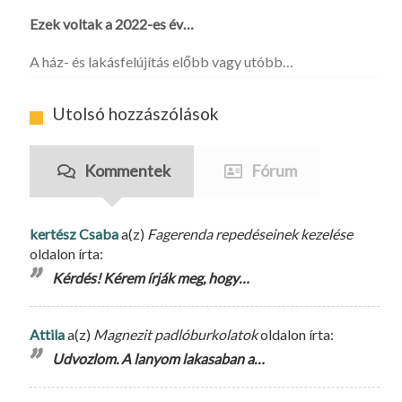
Ezek voltak a 2022-es év…
A ház- és lakásfelújítás előbb vagy utóbb…
Utolsó hozzászólások
Kommentek
Fórum
kertész Csaba
a(z)
Fagerenda repedéseinek kezelése
oldalon írta:
Kérdés! Kérem írják meg, hogy…
Attila
a(z)
Magnezit padlóburkolatok
oldalon írta:
Udvozlom. A lanyom lakasaban a…