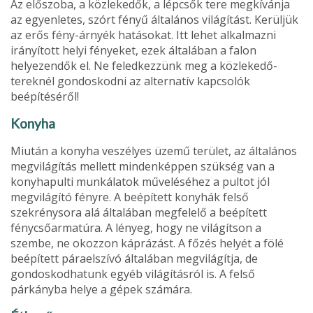
Az előszoba, a közlekedők, a lépcsők tere megkívánja
az egyenle­tes, szórt fényű általános világítást. Kerüljük
az erős fény-árnyék hatásokat. Itt lehet alkalmazni
irányított helyi fényeket, ezek álta­lában a falon
helyezendők el. Ne feledkezzünk meg a közlekedő­
tereknél gondoskodni az alternatív kapcsolók
beépítéséről!
Konyha
Miután a konyha veszélyes üzemű terület, az általános
megvilágí­tás mellett mindenképpen szükség van a
konyhapulti munkálatok műveléséhez a pultot jól
megvilágító fényre. A beépített konyhák felső
szekrénysora alá általában megfelelő a beépített
fénycsőar­matúra. A lényeg, hogy ne világítson a
szembe, ne okozzon káprázást. A főzés helyét a fölé
beépített páraelszívó általában megvilá­gítja, de
gondoskodhatunk egyéb világításról is. A felső
párkányba helye a gépek számára.