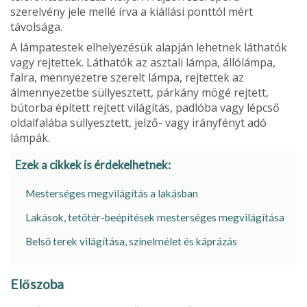
szerelvény jele mellé írva a kiállási ponttól mért
távolsága.
A lámpatestek elhelyezésük alapján lehetnek láthatók
vagy rej­tettek. Láthatók az asztali lámpa, állólámpa,
falra, mennyezetre szerelt lámpa, rejtettek az
álmennyezetbe süllyesztett, párkány mögé rejtett,
bútorba épített rejtett világítás, padlóba vagy lépcső
oldalfalába süllyesztett, jelző- vagy irányfényt adó
lámpák.
Ezek a cikkek is érdekelhetnek:
Mesterséges megvilágítás a lakásban
Lakások, tetőtér-beépítések mesterséges megvilágítása
Belső terek világítása, színelmélet és káprázás
Előszoba