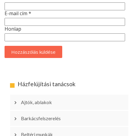
E-mail cím
*
Honlap
Házfelújítási tanácsok
Ajtók, ablakok
Barkácsfelszerelés
Beltéri munkák