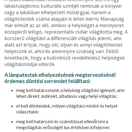
lakástulajdo­nos kulturális szintjét nemcsak a könyvei
vagy a lakásban elhe­lyezett műtárgyai, hanem a
világítótestek száma alapján is lehet mérni. Manapság
már elmúlt az az idő, amikor a helyiséget a mennyezet
közepéről lelógó, reprezentatív csillár világította meg. A
korszerű világítást a differenciált világítás jelenti, ami
alatt azt értjük, hogy ott, olyan és annyi világítótestet
helyezünk el, ahol és amennyire szükség van. Ebből
következik, hogy a különböző ren­deltetésű helyiségek
világításmódjai eltérők.
A lámpatestek elhelyezésének megtervezésénél
érdemes dön­tési sorrendet felállítani:
meg kell határoznunk a helyiség világítási igényét, ami
lehet di­rekt, indirekt, általános vagy helyi világítás;
el kell döntenünk, milyen világítási módot és helyet
választunk;
meg kell határozni és számítással ellenőrizni a
megvilágítás erősségét lux értékben kifejezve;