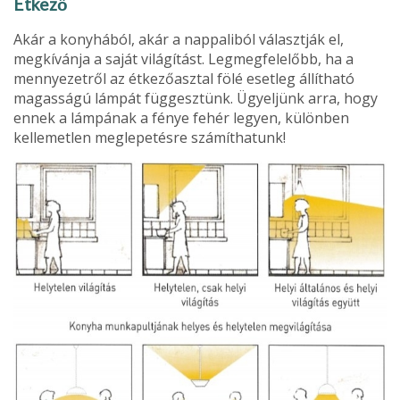
Étkező
Akár a konyhából, akár a nappaliból választják el,
megkívánja a sa­ját világítást. Legmegfelelőbb, ha a
mennyezetről az étkezőasztal fölé esetleg állítható
magasságú lámpát függesztünk. Ügyeljünk arra, hogy
ennek a lámpának a fénye fehér legyen, különben
kelle­metlen meglepetésre számíthatunk!