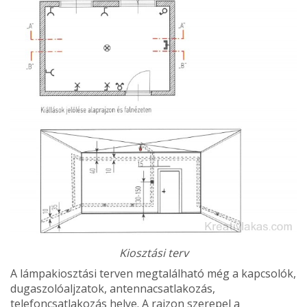
Kiosztási terv
A lámpakiosztási terven megtalálható még a kapcsolók,
dugaszolóaljzatok, an­tennacsatlakozás,
telefoncsatlakozás helye. A rajzon szerepel a