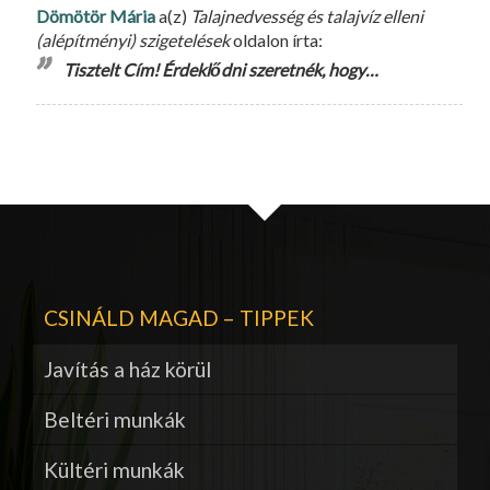
Dömötör Mária
a(z)
Talajnedvesség és talajvíz elleni
(alépítményi) szigetelések
oldalon írta:
Tisztelt Cím! Érdeklődni szeretnék, hogy…
CSINÁLD MAGAD – TIPPEK
Javítás a ház körül
Beltéri munkák
Kültéri munkák