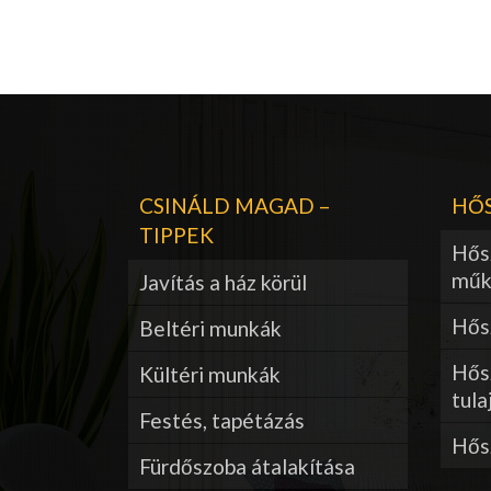
CSINÁLD MAGAD –
HŐS
TIPPEK
Hős
műk
Javítás a ház körül
Hősz
Beltéri munkák
Hős
Kültéri munkák
tula
Festés, tapétázás
Hős
Fürdőszoba átalakítása