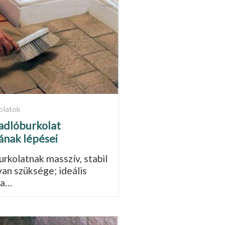
olatok
adlóburkolat
ának lépései
urkolatnak masszív, stabil
 van szüksége; ideális
 a…