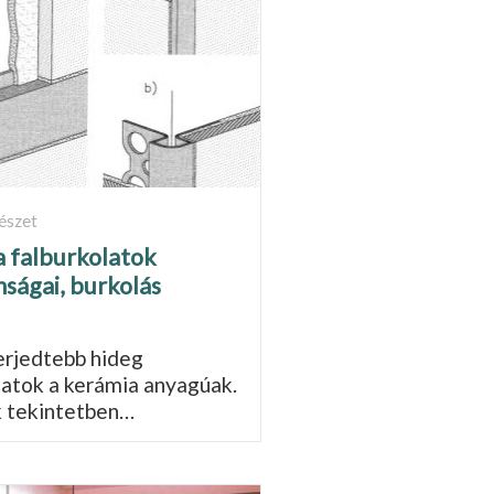
észet
 falburkolatok
nságai, burkolás
erjedtebb hideg
latok a kerámia anyagú­ak.
k tekintetben…