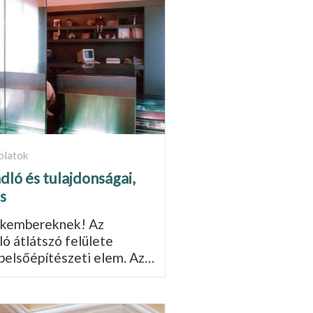
olatok
ló és tulajdonságai,
s
akembereknek! Az
ó átlátszó felülete
belsőépítészeti elem. Az…