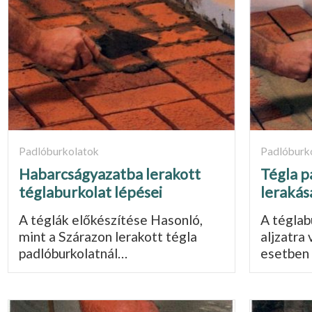
Padlóburkolatok
Padlóburk
Habarcságyazatba lerakott
Tégla p
téglaburkolat lépései
lerakás
A téglák előkészítése Hasonló,
A téglab
mint a Szárazon lerakott tégla
aljzatra
padlóburkolatnál…
esetben