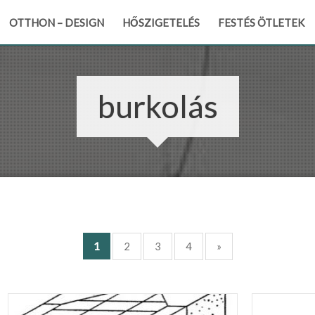
OTTHON – DESIGN
HŐSZIGETELÉS
FESTÉS ÖTLETEK
burkolás
1
2
3
4
»