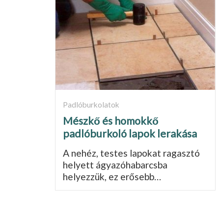
Padlóburkolatok
Mészkő és homokkő
padlóburkoló lapok lerakása
A nehéz, testes lapokat ragasztó
helyett ágyazóhabarcsba
helyezzük, ez erősebb…