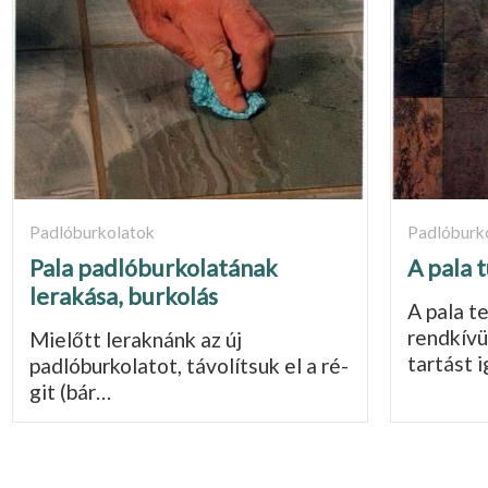
Padlóburkolatok
Padlóburk
Pala padlóburkolatának
A pala 
lerakása, burkolás
A pala t
rendkívü
Mielőtt leraknánk az új
tartást 
padlóburkolatot, távolítsuk el a ré­
git (bár…