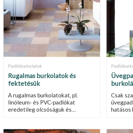
Padlóburkolatok
Padlóburk
Rugalmas burkolatok és
Üvegpad
fektetésük
burkolá
A rugalmas burkolatokat, pl.
Csak sz
linóleum- és PVC-padlókat
üvegpadl
eredetileg olcsóságuk és…
hatásos 