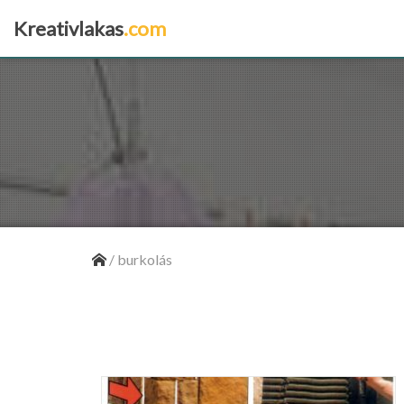
Kreativlakas
.com
×
/
burkolás