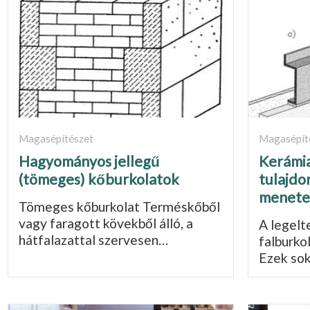
Magasépítészet
Magasépít
Hagyományos jellegű
Kerámia
(tömeges) kőburkolatok
tulajdo
menete
Tömeges kőburkolat Terméskőből
vagy fara­gott kövekből álló, a
A legelt
hátfalazattal szervesen…
falburko
Ezek so