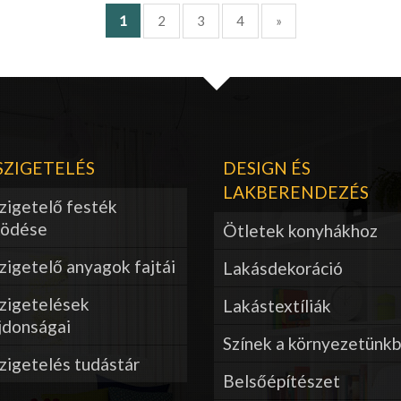
1
2
3
4
»
ZIGETELÉS
DESIGN ÉS
LAKBERENDEZÉS
zigetelő festék
ödése
Ötletek konyhákhoz
igetelő anyagok fajtái
Lakásdekoráció
zigetelések
Lakástextíliák
jdonságai
Színek a környezetünk
zigetelés tudástár
Belsőépítészet