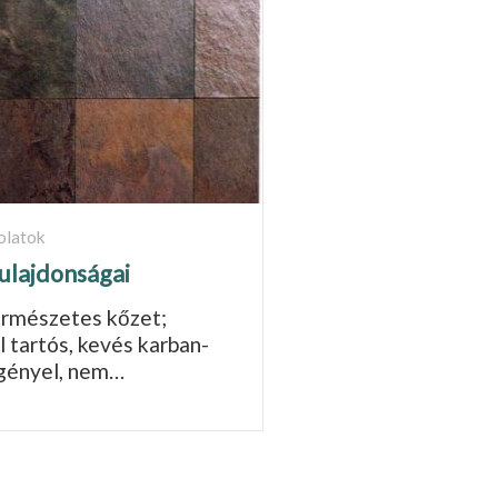
olatok
tulajdonságai
ermészetes kőzet;
l tartós, kevés karban­
igényel, nem…