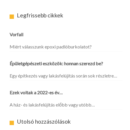
Legfrissebb cikkek
Vorfall
Miért válasszunk epoxi padlóburkolatot?
Épületgépészeti eszközök: honnan szerezd be?
Egy építkezés vagy lakásfelújítás során sok részletre…
Ezek voltak a 2022-es év…
A ház- és lakásfelújítás előbb vagy utóbb…
Utolsó hozzászólások