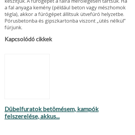
készítjük. A fúrógépet a falra merőlegesen tart­suk. Ha
a fal anyaga kemény (például beton vagy mészhomok
tégla), akkor a fúrógépet állítsuk ütvefúró helyzetbe.
Pórusbetonba és gipszkartonba viszont „ütés nélkül”
fúrjunk.
Kapcsolódó cikkek
Dübelfuratok betömésem, kampók
felszerelése, akkus...