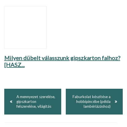
Milyen dűbelt válasszunk gipszkarton falhoz?
[HASZ...
A mennyezet szerelése,
Faburkolat készítése a
gipszkarton
hobbipincébe (példa
felszerelése, világítás
lambériázáshoz)