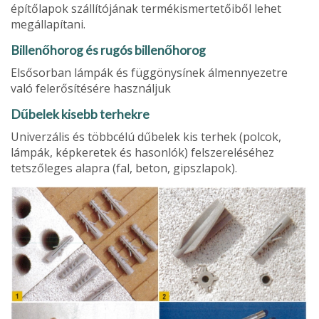
építőlapok szállítójának termékismer­tetőiből lehet
megállapítani.
Billenőhorog és rugós billenőhorog
Elsősorban lámpák és függönysínek álmennyezetre
való felerősítésére használjuk
Dűbelek kisebb terhekre
Univerzális és többcélú dűbelek kis terhek (polcok,
lámpák, képkeretek és hasonlók) felszereléséhez
tetszőleges alapra (fal, beton, gipszlapok).