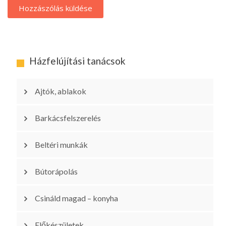
Házfelújítási tanácsok
Ajtók, ablakok
Barkácsfelszerelés
Beltéri munkák
Bútorápolás
Csináld magad – konyha
Előkészületek