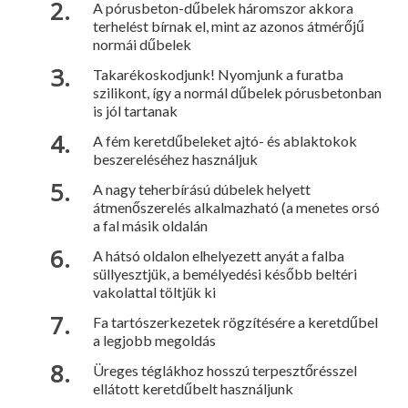
A pórusbeton-dűbelek háromszor akkora
terhelést bírnak el, mint az azonos átmérőjű
normái dűbelek
Takarékoskodjunk! Nyomjunk a furatba
szilikont, így a normál dűbelek pórusbetonban
is jól tartanak
A fém keretdűbeleket ajtó- és ablaktokok
beszereléséhez használjuk
A nagy teherbírású dúbelek helyett
átmenőszerelés alkalmazható (a menetes orsó
a fal másik oldalán
A hátsó oldalon elhelyezett anyát a falba
süllyesztjük, a bemélyedési később beltéri
vakolattal töltjük ki
Fa tartószerkezetek rögzítésére a keretdűbel
a legjobb megoldás
Üreges téglákhoz hosszú terpesztőrésszel
ellátott keretdűbelt használjunk