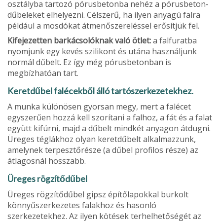
osztályba tartozó pórusbetonba nehéz a pórusbeton-
dűbeleket elhelyezni. Célszerű, ha ilyen anyagú falra
például a mosdókat átmenőszereléssel erősítjük fel.
Kifejezetten barkácsolóknak való ötlet:
a falfuratba
nyomjunk egy kevés szilikont és utána használjunk
normál dűbelt. Ez így még pórusbetonban is
megbízhatóan tart.
Keretdűbel falécekből álló tartósz­erkezetekhez.
A munka különösen gyorsan megy, mert a falécet
egysze­rűen hozzá kell szorítani a falhoz, a fát és a falat
együtt kifúrni, majd a dűbelt mindkét anyagon átdugni.
Üreges tég­lákhoz olyan keretdűbelt alkalmazzunk,
amelynek terpesztőrésze (a dűbel pro­filos része) az
átlagosnál hosszabb.
Üreges rögzítődűbel
Üreges rögzítődűbel gipsz építő­lapokkal burkolt
könnyűszerkezetes falakhoz és hasonló
szerkezetekhez. Az ilyen kötések terhelhetőségét az