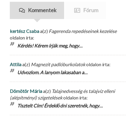
Kommentek
Fórum
kertész Csaba
a(z)
Fagerenda repedéseinek kezelése
oldalon írta:
Kérdés! Kérem írják meg, hogy…
Attila
a(z)
Magnezit padlóburkolatok
oldalon írta:
Udvozlom. A lanyom lakasaban a…
Dömötör Mária
a(z)
Talajnedvesség és talajvíz elleni
(alépítményi) szigetelések
oldalon írta:
Tisztelt Cím! Érdeklődni szeretnék, hogy…