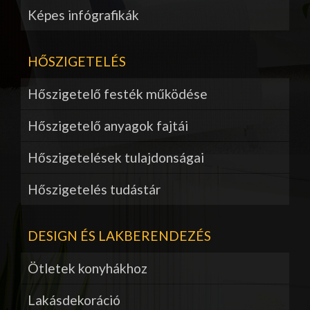
Képes infógrafikák
HŐSZIGETELÉS
Hőszigetelő festék működése
Hőszigetelő anyagok fajtái
Hőszigetelések tulajdonságai
Hőszigetelés tudástár
DESIGN ÉS LAKBERENDEZÉS
Ötletek konyhákhoz
Lakásdekoráció