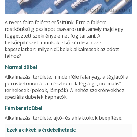
A nyers falra falécet erősítünk. Erre a falécre
rostkötésű gipsz­lapot csavarozunk, amely majd egy
függesztett szekrényelemet fog tar­tani. A
belsőépítészeti munkák első kérdése ezzel
kapcsolatban: milyen dűbelek alkalmasak az adott
falhoz?
Normál dűbel
Alkalmazási területe: mindenféle falanyag, a téglától a
pórus­betonon át a mészhomok tégláig, „normális”
terhelések (polcok, lám­pák). A nehéz szekrényekhez
speciális dűbelek kaphatók.
Fém keretdűbel
Alkalmazási terü­lete: ajtó- és ablaktokok beépítése.
Ezek a cikkek is érdekelhetnek: