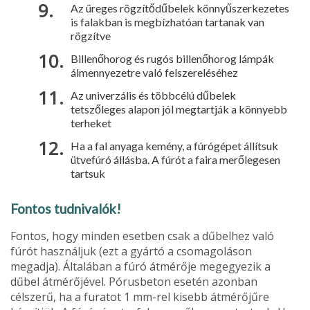
Az üreges rögzítődűbelek könnyűszerkezetes
is falakban is megbízhatóan tartanak van
rögzítve
Billenőhorog és rugós billenőhorog lámpák
álmennyezetre való felszereléséhez
Az univerzális és többcélú dűbelek
tetszőleges alapon jól megtartják a könnyebb
terheket
Ha a fal anyaga kemény, a fúrógépet állítsuk
ütvefúró állásba. A fúrót a faira merőlegesen
tartsuk
Fontos tudnivalók!
Fontos, hogy minden esetben csak a dűbelhez való
fúrót használjuk (ezt a gyártó a csomagoláson
megadja). Általában a fúró átmérője megegyezik a
dűbel átmérőjével. Pórusbeton esetén azonban
célszerű, ha a furatot 1 mm-rel kisebb átmérőjűre