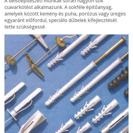
A belsőépítészeti munkák során nagyon sok
csavarkötést alkal­mazunk. A sokféle építőanyag,
amelyek között kemény és puha, porózus vagy üreges
egyaránt előfordul, speciális dűbelek ki­fejlesztését
tette szükségessé.