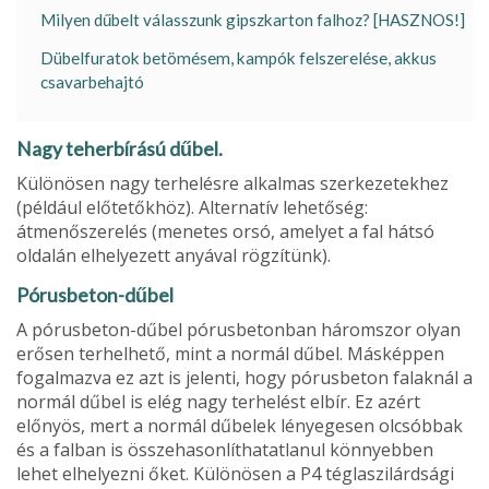
Milyen dűbelt válasszunk gipszkarton falhoz? [HASZNOS!]
Dübelfuratok betömésem, kampók felszerelése, akkus
csavarbehajtó
Nagy teherbírású dűbel.
Különösen nagy terhelésre alkalmas szerkezetek­hez
(például előtetőkhöz). Alternatív lehetőség:
átmenőszerelés (menetes orsó, amelyet a fal hátsó
oldalán elhe­lyezett anyával rögzítünk).
Pórusbeton-dűbel
A pórusbeton-dűbel pórusbetonban háromszor olyan
erősen terhelhető, mint a normál dűbel. Másképpen
fogalmazva ez azt is jelenti, hogy pórus­beton falaknál a
normál dűbel is elég nagy terhelést elbír. Ez azért
előnyös, mert a normál dűbelek lényegesen ol­csóbbak
és a falban is összehason­líthatatlanul könnyebben
lehet elhe­lyezni őket. Különösen a P4 téglaszilárdsági