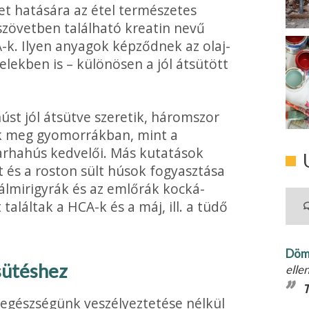
t hatására az étel természetes
zövetben található kreatin nevű
A-k. Ilyen anyagok képződnek az olaj­
telekben is – különösen a jól átsütött
úst jól átsütve szeretik, háromszor
ek meg gyomorrákban, mint a
arhahús kedvelői. Más kutatások
tt és a roston sült húsok fogyasztása
yálmirigyrák és az emlőrák kocká­
találtak a HCA-k és a máj, ill. a tüdő
Döm
sütéshez
elle
T
egész­ségünk veszélyeztetése nélkül