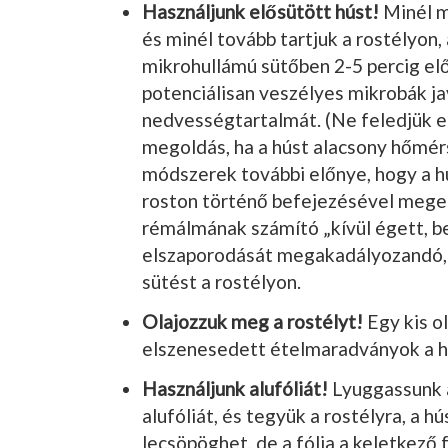
Használjunk elősütött húst!
Minél m
és minél tovább tartjuk a rostélyon
mikro­hullámú sütőben 2-5 percig elős
potenciálisan veszélyes mikrobák ja
nedvességtartalmát. (Ne feledjük el 
megoldás, ha a húst alacsony hőmérs
módszerek további előnye, hogy a hú
roston történő befejezésével megel
rémálmának számító „kívül égett, be
elszaporodását megakadályo­zandó, 
sütést a rostélyon.
Olajozzuk meg a rostélyt!
Egy kis o
elszenesedett ételmaradványok a h
Használjunk alufóliát!
Lyuggassunk 
alufó­liát, és tegyük a rostélyra, a hú
lecsöpöghet, de a fólia a keletkező f