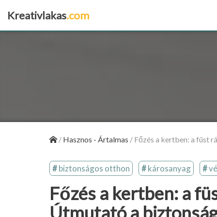
Kreativlakas
.com
×
/
Hasznos - Ártalmas
/
Főzés a kertben: a füst 
biztonságos otthon
károsanyag
vé
Főzés a kertben: a füs
Útmutató a biztonsá