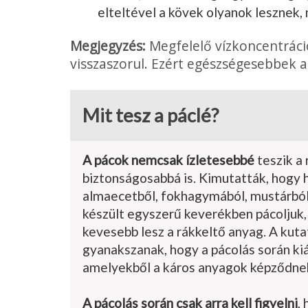
elteltével a kövek olyanok lesznek, 
Megjegyzés:
Megfelelő vízkoncentrác
visszaszorul. Ezért egészségesebbek a 
Mit tesz a páclé?
A pácok nemcsak ízletesebbé
teszik a
biztonságosabbá is. Kimutatták, hogy ha
almaecetből, fokhagymából, mus­tárból,
készült egyszerű keverék­ben pácoljuk,
kevesebb lesz a rákkeltő anyag. A kuta
gyanakszanak, hogy a pácolás során ki
amelyek­ből a káros anyagok képződne
A pácolás során csak arra kell figyelni
,