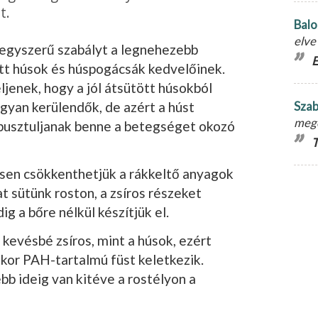
t.
Balo
elve
 egy­szerű szabályt a legnehezebb
E
t húsok és húspo­gácsák kedvelőinek.
ljenek, hogy a jól átsü­tött húsokból
gyan kerülendők, de azért a húst
Szab
meg
elpusztuljanak benne a betegséget okozó
T
sen csökkenthetjük a rákkeltő anyagok
 sütünk roston, a zsíros részeket
dig a bőre nélkül készítjük el.
n kevésbé zsíros, mint a húsok, ezért
kor PAH-tartalmú füst keletkezik.
bb ideig van kitéve a rostélyon a