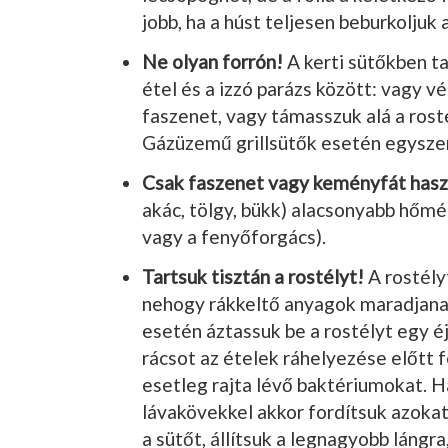
jobb, ha a húst teljesen beburkoljuk 
Ne olyan forrón!
A kerti sütőkben t
étel és a izzó parázs között: vagy v
faszenet, vagy támasszuk alá a rost
Gázüzemű grillsütők esetén egyszer
Csak faszenet vagy keményfát hasz
akác, tölgy, bükk) alacsonyabb hőmér
vagy a fenyőforgács).
Tartsuk tisztán a rostélyt!
A rostély
nehogy rákkeltő anya­gok maradjan
esetén áztassuk be a rostélyt egy éj
rácsot az ételek ráhelyezése előtt f
esetleg rajta lévő baktériumokat. H
lávakövekkel akkor fordítsuk azokat 
a sütőt, állítsuk a leg­nagyobb lángra