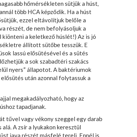
agasabb hőmérsékleten sütjük a húst,
, annál több HCA képződik. Ha a húst
ütjük, ezzel eltávolítjuk belőle a
va részét, de nem befolyásoljuk a
kiönteni a keletkező húslét!) Az is jó
ékletre állított sütőbe tesszük. E
­sok lassú elősütésével és a sütés
őzhetjük a sok szabadtéri szakács
lül nyers” állapotot. A bak­tériumok
elősütés után azonnal folytassuk a
lajjal megakadályozható, hogy az
úshoz tapadjanak.
át tűvel vagy vékony szeggel egy darab
s alá. A zsír a lyukakon keresztül
üst java részét másfelé tereli. Ennél is