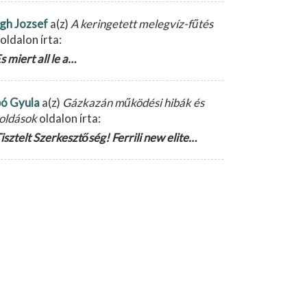
gh Jozsef
a(z)
A keringetett melegvíz-fűtés
oldalon írta:
s miert all le a…
ó Gyula
a(z)
Gázkazán működési hibák és
oldások
oldalon írta:
isztelt Szerkesztőség! Ferrili new elite…