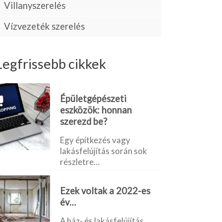
Villanyszerelés
Vízvezeték szerelés
Legfrissebb cikkek
Épületgépészeti
eszközök: honnan
szerezd be?
Egy építkezés vagy
lakásfelújítás során sok
részletre…
Ezek voltak a 2022-es
év…
A ház- és lakásfelújítás