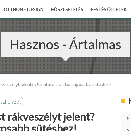
OTTHON – DESIGN
HŐSZIGETELÉS
FESTÉS ÖTLETEK
Hasznos - Ártalmas
rákveszélyt jelent? Útmutató a biztonságosabb sütéshez!
szhelyzet
t rákveszélyt jelent?
gosabb sütéshez!