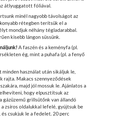
az átlyuggatott fóliával.
art­sunk minél nagyobb távolságot az
ékonyabb réteg­ben terítsük el a
élyt mondjuk néhány tégladarab­bal.
űen kisebb lángon süssünk.
náljunk!
A faszén és a keményfa (pl.
sékleten ég, mint a puhafa (pl. a fenyő
t minden használat után sikáljuk le,
ak rajta. Makacs szennyeződések
szakára, majd jól mossuk le. Ajánlatos a
elhevíte­ni, hogy elpusztítsuk az
a gázüzemű grillsütőnk van állandó
a zsíros oldalukkal lefelé, gyújtsuk be
, és csukjuk le a fedelet. 20 perc