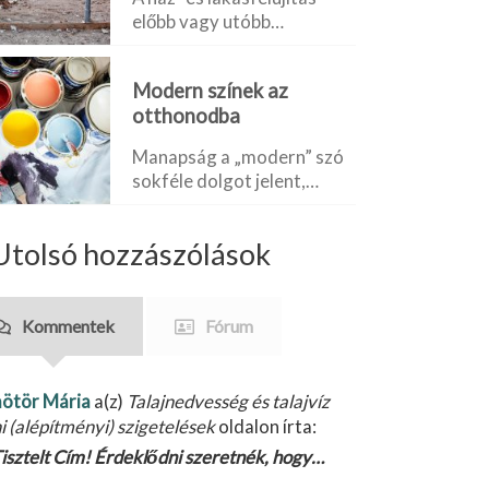
előbb vagy utóbb…
Modern színek az
otthonodba
Manapság a „modern” szó
sokféle dolgot jelent,…
Utolsó hozzászólások
Kommentek
Fórum
ötör Mária
a(z)
Talajnedvesség és talajvíz
ni (alépítményi) szigetelések
oldalon írta:
isztelt Cím! Érdeklődni szeretnék, hogy…