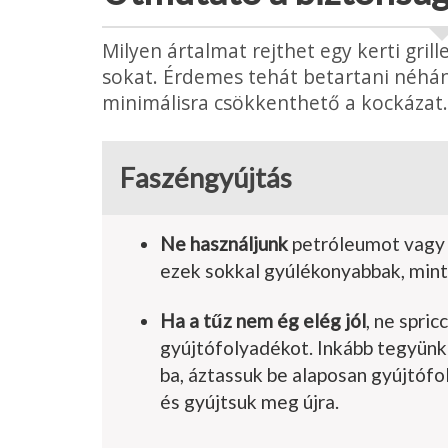
Milyen ártalmat rejthet egy kerti gril
sokat. Érdemes tehát betartani néhán
minimálisra csökkenthető a kockázat.
Faszéngyújtás
Ne használjunk
petróleu­mot vagy
ezek sokkal gyúlékonyabbak, mint 
Ha a tűz nem ég elég jól
, ne spric
gyújtófolyadékot. Inkább tegyünk
ba, áztassuk be alaposan gyújtófo
és gyújtsuk meg újra.