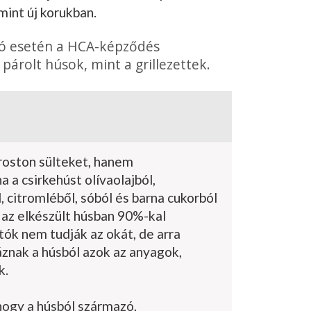
mint új korukban.
ió esetén a HCA-képződés
párolt húsok, mint a grillezettek.
 roston sülteket, hanem
 a csirkehúst olívaolajból,
 citromléből, sóból és barna cukorból
 az elkészült húsban 90%-kal
tók nem tudják az okát, de arra
áznak a húsból azok az anyagok,
k.
 hogy a húsból származó,