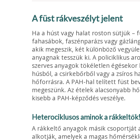
A füst rákveszélyt jelent
Ha a húst vagy halat roston sütjük – f
fahasábok, faszénparázs vagy gázláng 
akik megeszik, két különböző vegyüle
anyagnak tesszük ki. A policiklikus 
szerves anyagok tökéletlen égésekor 
húsból, a csirkebőrből vagy a zsíros ha
hőforrásra. A PAH-hal telített füst be
megeszünk. Az ételek alacso­nyabb h
kisebb a PAH-képződés veszélye.
He­terociklusos aminok a rákkeltők
A rákkeltő anyagok másik csoportját 
alkotják, ame­lyek a magas hőmérsékl