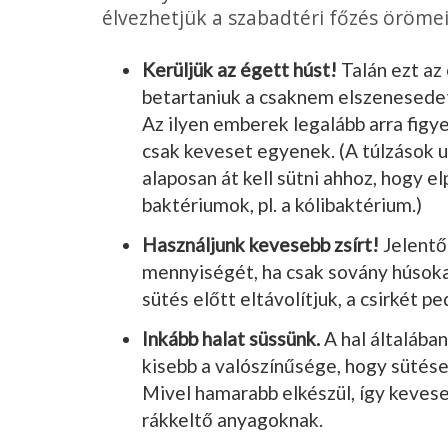
élvezhetjük a szabadtéri főzés örömei
Kerüljük az égett húst!
Talán ezt az
betartaniuk a csaknem elszenesedet
Az ilyen emberek legalább arra figye
csak keveset egyenek. (A túlzások u
alaposan át kell sütni ahhoz, hogy 
baktériumok, pl. a kólibaktérium.)
Használjunk kevesebb zsírt!
Jelentő
mennyiségét, ha csak sovány húsokat
sütés előtt eltávolítjuk, a csirkét pe
Inkább halat süssünk.
A hal általába
kisebb a valószínűsége, hogy sütése
Mivel hamarabb elkészül, így kevese
rákkeltő anyagoknak.