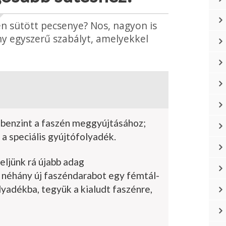
len sütött pecsenye? Nos, nagyon is
y egyszerű sza­bályt, amelyekkel
 benzint a faszén meggyújtásához;
a speciális gyújtófolyadék.
celjünk rá újabb adag
 néhány új faszéndarabot egy fémtál­
lyadékba, tegyük a kialudt faszénre,