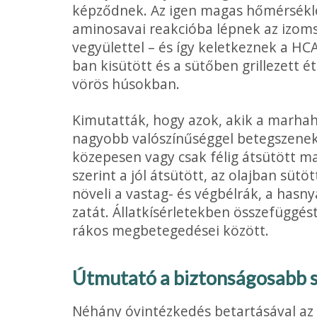
képződnek. Az igen magas hőmérsék­le
aminosavai reakcióba lépnek az izoms
vegyülettel – és így keletkeznek a HC
ban kisütött és a sütőben grillezett é
vörös húsokban.
Kimutatták, hogy azok, akik a marhah
nagyobb való­színűséggel betegszen
közepesen vagy csak félig átsütött m
szerint a jól átsütött, az olajban sütö
növeli a vastag- és végbél­rák, a hasn
zatát. Állatkísérletekben összefüggést 
rákos megbete­gedései között.
Útmutató a biztonságosabb 
Néhány óvintézkedés betartásával az 