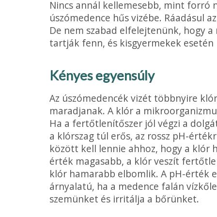
Nincs annál kellemesebb, mint forró 
úszómedence hűs vizébe. Ráadásul az
De nem szabad elfelejtenünk, hogy a
tartják fenn, és kisgyermekek esetén k
Kényes egyensúly
Az úszómedencék vizét többnyire klórr
maradjanak. A klór a mikroorganizmu
Ha a fertőtlenítőszer jól végzi a dol­gá
a klór­szag túl erős, az rossz pH-érték
között kell lennie ahhoz, hogy a kló
érték magasabb, a klór veszít fer­tőtl
klór hamarabb elbomlik. A pH-érték elt
árnyalatú, ha a medence falán vízkőler
szemünket és irritálja a bőrünket.