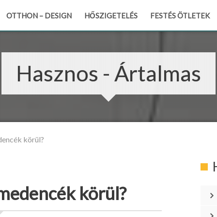
OTTHON – DESIGN
HŐSZIGETELÉS
FESTÉS ÖTLETEK
Hasznos - Ártalmas
dencék körül?
 medencék körül?