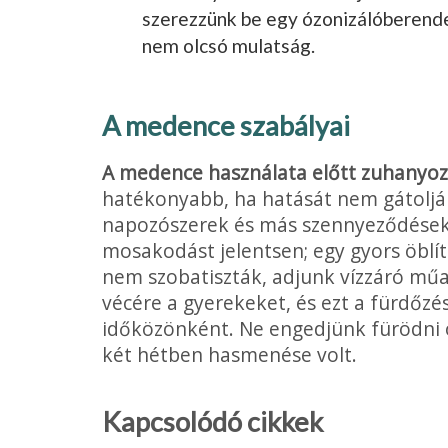
szerezzünk be egy ózonizálóberendez
nem olcsó mulatság.
A medence szabályai
A medence használata előtt zuhanyoz
hatékonyabb, ha hatását nem gátoljá
napozószerek és más szennyeződések
mosakodást jelentsen; egy gyors öblít
nem szobatiszták, adjunk víz­záró mű
vécére a gyerekeket, és ezt a fürdőz
időközönként. Ne engedjünk fürödni o
két hétben hasmenése volt.
Kapcsolódó cikkek