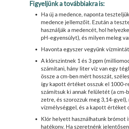
Figyeljünk a továbbiakra is:
Ha új a medence, naponta teszteljük 
medence jel­lemzőit. Ezután a teszt
használják a medencét, hol helyezked
pH-egyensúlyt), és milyen meleg van
Havonta egyszer vegyünk vízmintát,
A klórszintnek 1 és 3 ppm (milliomod­
számítani, hány liter víz van egy t
össze a cm-ben mért hosszát, széle
így kapott értéket osszuk el 1000-r
számítsuk ki annak felületét (a cm-
zetre, és szorozzuk meg 3,14-gyel),
vízmélység­gel, és a kapott értéket 
Klór helyett használhatunk brómot 
haté­kony. Ha szeretnénk jelentősen