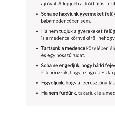
ajtóval. A legjobb a dróthálós kerít
Soha ne hagyjunk gyermeket
felüg
babamedencében sem.
Ha nem tudjuk a gyerekeket felüg
is a medence környékéről, nehogy
Tartsunk a medence
közelé­ben é
és egy hosszú rudat.
Soha ne engedjük, hogy bárki feje
Ellenőrizzük, hogy az ugró­deszka 
Figyeljünk
, hogy a leeresztőnyílá
Ha nem fürdünk
, takarjuk le a me