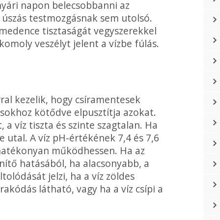
nyári napon belecsobbanni az
 úszás test­mozgásnak sem utolsó.
 medence tisztaságát vegyszerekkel
omoly veszélyt jelent a vízbe fúlás.
al ke­zelik, hogy csíramentesek
sokhoz kötődve elpusztítja azokat.
t, a víz tiszta és szinte szagtalan. Ha
re utal. A víz pH-értékének 7,4 és 7,6
r hatékonyan működhes­sen. Ha az
enítő hatásából, ha alacsonyabb, a
olódását jelzi, ha a víz zöldes
akódás látható, vagy ha a víz csípi a