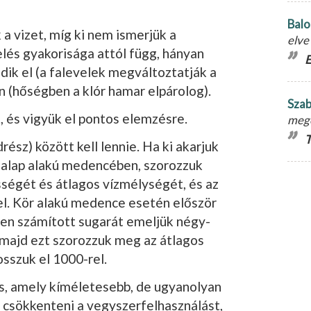
Balo
a vi­zet, míg ki nem ismerjük a
elve
elés gyakorisága attól függ, hányan
E
ik el (a falevelek megváltoz­tatják a
 (hőségben a klór hamar elpárolog).
Szab
 és vigyük el pontos elemzésre.
meg
T
rész) között kell lennie. Ha ki akarjuk
églalap alakú medencében, szorozzuk
sségét és átlagos vízmélységét, és az
el. Kör alakú medence ese­tén először
ben számított sugarát emeljük négy­
 majd ezt szorozzuk meg az átlagos
osszuk el 1000-rel.
is, amely kíméletesebb, de ugyanolyan
 csökken­teni a vegyszerfelhasználást,