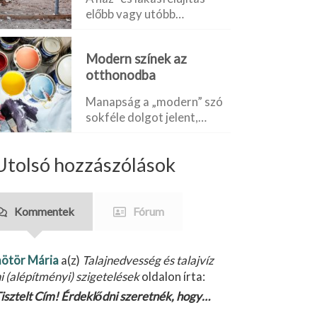
előbb vagy utóbb…
Modern színek az
otthonodba
Manapság a „modern” szó
sokféle dolgot jelent,…
Utolsó hozzászólások
Kommentek
Fórum
ötör Mária
a(z)
Talajnedvesség és talajvíz
ni (alépítményi) szigetelések
oldalon írta:
isztelt Cím! Érdeklődni szeretnék, hogy…