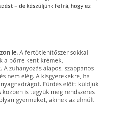
ést – de készüljünk fel rá, hogy ez
zon le.
A fertőtlenítőszer sokkal
k a bőrre kent krémek,
. A zuhanyozás alapos, szappanos
és nem elég. A kis­gyerekekre, ha
anyagnadrágot. Fürdés előtt küldjük
és közben is tegyük meg rendszeres
lyan gyermeket, aki­nek az elmúlt