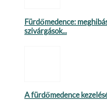
Fürdőmedence: meghibáso
szivárgások...
A fürdőmedence kezelés