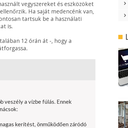
asz­nált vegyszereket és eszközöket
ellenőrzik. Ha saját medencénk van,
ntosan tartsuk be a használati
t is.
talában 12 órán át -, hogy a
átforgassa.
veszély a vízbe fú­lás. Ennek
anácsok:
magas kerítést, önműködően záródó