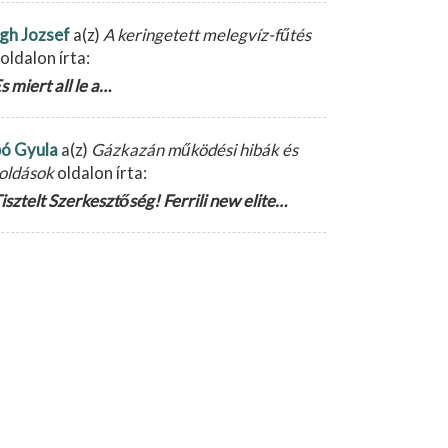
gh Jozsef
a(z)
A keringetett melegvíz-fűtés
oldalon írta:
s miert all le a…
ó Gyula
a(z)
Gázkazán működési hibák és
oldások
oldalon írta:
isztelt Szerkesztőség! Ferrili new elite…