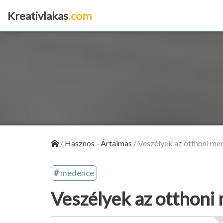
Kreativlakas
.com
×
/
Hasznos - Ártalmas
/
Veszélyek az otthoni me
medence
Veszélyek az otthoni