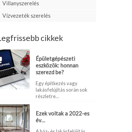
Villanyszerelés
Vízvezeték szerelés
Legfrissebb cikkek
Épületgépészeti
eszközök: honnan
szerezd be?
Egy építkezés vagy
lakásfelújítás során sok
részletre…
Ezek voltak a 2022-es
év…
A ház- és lakásfelújítás