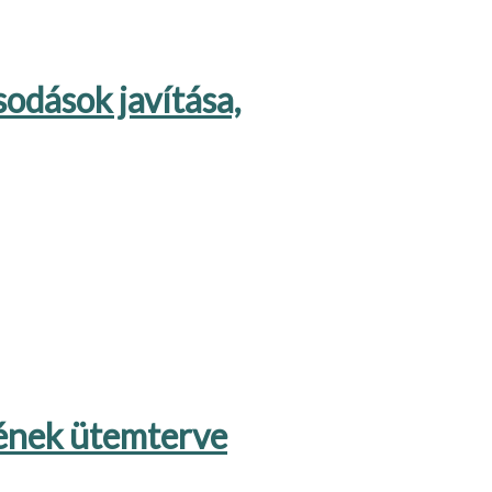
dások javítása,
ének ütemterve