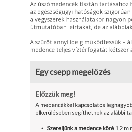
Az úszómedencék tisztán tartásához h
az egészségügyi hatóságok szigorúan 
a vegyszerek használatakor nagyon po
útmutatóban leírtakat, de az alábbiaka
A szűrőt annyi ideig működtessük – ál
medence teljes víztérfogatát kétszer 
Egy csepp megelőzés
Előzzük meg!
A medencékkel kapcsolatos legnagyobb 
elkerüléseben se­gíthetnek az alábbi t
Szereljünk a medence köré
1,2 m 