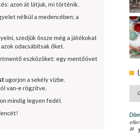
és: azon át látjuk, mi történik.
yelet nélkül a medencé­ben; a
yelni, szedjük össze még a játékokat
 azok odacsábítsak őket.
letmentő eszközöket: egy mentőövet
st
ugorjon a sekély vízbe.
jól van-e rögzítve.
son mindig legyen fedél.
dencét!
Döm
elle
T