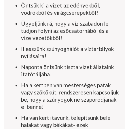
Öntsük ki a vizet az edényekből,
vödrökből és virágcserepekből!
Ügyeljünk rá, hogy a víz szabadon le
tudjon folyni az esőcsatornából és a
vízelvezetőkből!
Illesszünk szúnyoghálót a víztartályok
nyílásaira!
Naponta öntsünk tiszta vizet állataink
itatótáljába!
Ha a kertben van mesterséges patak
vagy szökőkút, rendszeresen kapcsoljuk
be, hogy a szúnyogok ne szaporodjanak
el benne!
Ha van kerti tavunk, telepítsünk bele
halakat vagy békákat- ezek