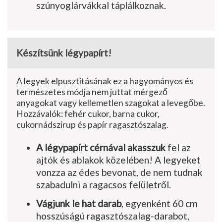
szúnyoglárvákkal táplálkoznak.
Készítsünk légypapírt!
A legyek elpusztításának ez a hagyományos és
természetes módja nem juttat mérgező
anyagokat vagy kellemetlen szagokat a levegőbe.
Hozzávalók: fehér cukor, barna cukor,
cukornádszirup és papír ragasztószalag.
A légypapírt cérnával akasszuk
fel az
ajtók és ablakok közelében! A legyeket
vonzza az édes bevonat, de nem tudnak
szabadulni a ragacsos felületről.
Vágjunk le hat darab
, egyenként 60 cm
hosszúságú ragasztószalag-darabot,