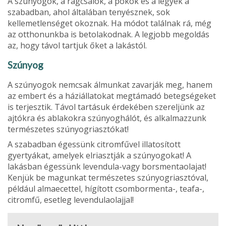
A szúnyogok, a rágcsálók, a pókok és a legyek a
szabadban, ahol általában tenyésznek, sok
kellemetlenséget okoznak. Ha módot találnak rá, még
az otthonunkba is betolakodnak. A legjobb megoldás
az, hogy távol tartjuk őket a lakástól.
Szúnyog
A szúnyogok nemcsak álmunkat zavarják meg, hanem
az embert és a háziállatokat megtámadó betegségeket
is terjesztik. Távol tartásuk érdekében szereljünk az
ajtókra és ablakokra szúnyoghálót, és alkalmazzunk
természetes szúnyogriasztókat!
A szabadban égessünk citromfűvel illatosított
gyertyákat, amelyek elriasztják a szúnyogokat! A
lakásban égessünk levendula-vagy borsmentaolajat!
Kenjük be magunkat természetes szúnyogriasztóval,
például almaecettel, hígított csombormenta-, teafa-,
citromfű, esetleg levendulaolajjal!