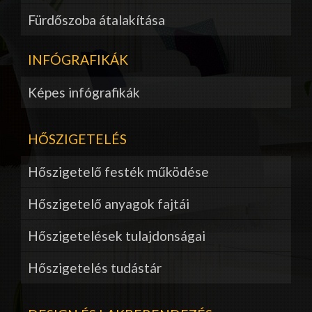
Fürdőszoba átalakítása
INFÓGRAFIKÁK
Képes infógrafikák
HŐSZIGETELÉS
Hőszigetelő festék működése
Hőszigetelő anyagok fajtái
Hőszigetelések tulajdonságai
Hőszigetelés tudástár