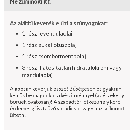
Ne zümmögj itt!
Az alábbi keverék elűzi a szúnyogokat:
1 rész levendulaolaj
1 rész eukaliptuszolaj
1 rész csombormentaolaj
3 rész illatosítatlan hidratálókrém vagy
mandulaolaj
Alaposan keverjük össze! Bőségesen és gyakran
kenjük be magunkat a készítménnyel (az érzékeny
bőrűek óvatosan)! A szabadtéri étkezőhely köré
érdemes gilisztaűző varádicsot vagy bazsalikomot
ültetni.