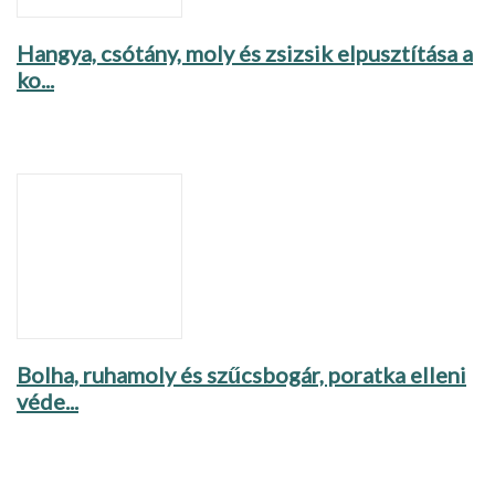
Hangya, csótány, moly és zsizsik elpusztítása a
ko...
Bolha, ruhamoly és szűcsbogár, poratka elleni
véde...