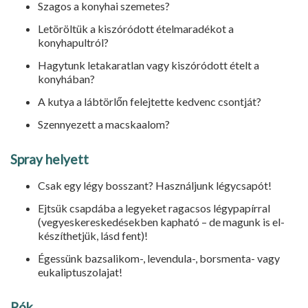
Szagos a konyhai szemetes?
Letöröltük a kiszóródott ételma­radékot a
konyhapultról?
Hagytunk letakaratlan vagy kiszó­ródott ételt a
konyhában?
A kutya a lábtörlőn felejtette ked­venc csontját?
Szennyezett a macskaalom?
Spray helyett
Csak egy légy bosszant? Használ­junk légycsapót!
Ejtsük csapdába a legyeket raga­csos légypapírral
(vegyeskereskedé­sekben kapható – de magunk is el­
készíthetjük, lásd fent)!
Égessünk bazsalikom-, levendula-, borsmenta- vagy
eukaliptuszolajat!
Pók