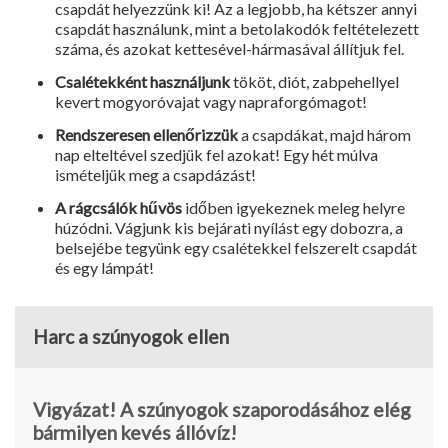
csapdát helyezzünk ki! Az a legjobb, ha kétszer annyi
csapdát használunk, mint a betolakodók feltételezett
száma, és azokat kettesével-hármasával állítjuk fel.
Csalétekként használjunk
tököt, diót, zabpehellyel
kevert mogyoróvajat vagy napraforgómagot!
Rendszeresen ellenőrizzük
a csapdákat, majd három
nap elteltével szedjük fel azokat! Egy hét múlva
ismételjük meg a csapdázást!
A rágcsálók hűvös
időben igyekeznek meleg helyre
húzódni. Vágjunk kis bejárati nyílást egy dobozra, a
belsejébe tegyünk egy csalétekkel felszerelt csapdát
és egy lámpát!
Harc a szúnyogok ellen
Vigyázat! A szúnyogok szaporodásához elég
bármilyen kevés állóvíz!