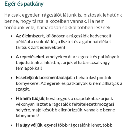
Egér és patkány
Ha csak egyetlen rágcsálót látunk is, biztosak lehetünk
benne, hogy társai a közelben vannak. Ha nem
törődünk vele, hamarosan sokkal többen lesznek.
Az élelmiszert
, különösen a rágcsálók kedvenceit,
például a csokoládét, a lisztet és a gabonaféléket
tartsuk zárt edényekben!
A repedéseket
, amelyeken át az egerek és patkányok
bejuthatnak a lakásba, zárjuk el habarccsal vagy
fémlapokkal!
Ecseteljünk borsmentaolajat
a behatolási pontok
környékére! Az egerek és patkányok ki nem állhatják a
szagát.
Ha nem tudjuk
, hová tegyük a csapdákat, szórjunk
vékonyan lisztet a rágcsálók feltételezett mozgási
helyére, majd később ellenőrizzük, vannak-e benne
lábnyomok!
Ha úgy véljük
, egynél több rágcsálónk lehet, több