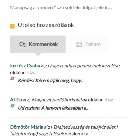
Manapság a „modern” szó sokféle dolgot jelent,…
Utolsó hozzászólások
Kommentek
Fórum
kertész Csaba
a(z)
Fagerenda repedéseinek kezelése
oldalon írta:
Kérdés! Kérem írják meg, hogy…
Attila
a(z)
Magnezit padlóburkolatok
oldalon írta:
Udvozlom. A lanyom lakasaban a…
Dömötör Mária
a(z)
Talajnedvesség és talajvíz elleni
(alépítményi) szigetelések
oldalon írta: