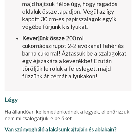
majd hajtsuk félbe úgy, hogy ragadós
oldaluk összetapadjon! Végül az így
kapott 30 cm-es papírszalagok egyik
végébe fúrjunk kis lyukat!
Keverjünk össze
200 ml
cukornádszirupot 2-2 evőkanál fehér és
barna cukorral! Áztassuk be a szalagokat
egy éjszakára a keverékbe! Ezután
töröljük le róluk a felesleget, majd
fűzzünk át cérnát a lyukakon!
Légy
Ha állandóan kellemetlenkednek a legyek, ellenőrizzük,
nem mi csalogatjuk-e be őket!
Van szúnyogháló a lakásunk ajtajain és ablakain?