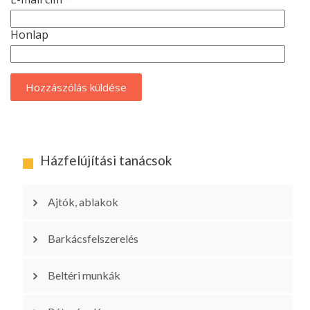
Honlap
Házfelújítási tanácsok
Ajtók, ablakok
Barkácsfelszerelés
Beltéri munkák