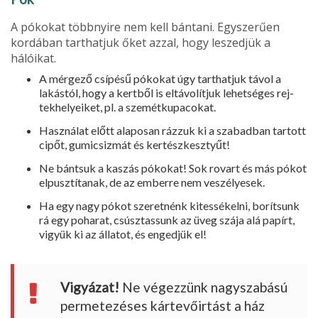
A pókokat többnyire nem kell bántani. Egyszerűen
kordában tarthatjuk őket azzal, hogy le­szedjük a
hálóikat.
A mérgező csípésű pókokat úgy tarthatjuk távol a
lakástól, hogy a kertből is eltávolítjuk lehetséges rej­
tekhelyeiket, pl. a szemétkupacokat.
Használat előtt alaposan rázzuk ki a szabadban tartott
cipőt, gumicsiz­mát és kertészkesztyűt!
Ne bántsuk a kaszás pókokat! Sok rovart és más pókot
elpusztítanak, de az emberre nem veszélyesek.
Ha egy nagy pókot szeretnénk ki­tessékelni, borítsunk
rá egy poharat, csúsztassunk az üveg szája alá papírt,
vigyük ki az állatot, és engedjük el!
Vigyázat!
Ne végezzünk nagyszabású
permetezéses kártevőirtást a ház