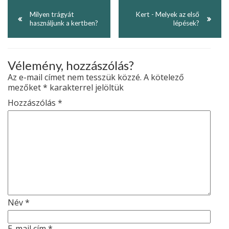
Milyen trágyát
Kert - Melyek az első
használjunk a kertben?
lépések?
Vélemény, hozzászólás?
Az e-mail címet nem tesszük közzé.
A kötelező
mezőket
*
karakterrel jelöltük
Hozzászólás
*
Név
*
E-mail cím
*