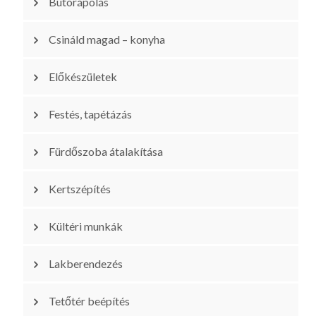
Bútorápolás
Csináld magad – konyha
Előkészületek
Festés, tapétázás
Fürdőszoba átalakítása
Kertszépítés
Kültéri munkák
Lakberendezés
Tetőtér beépítés