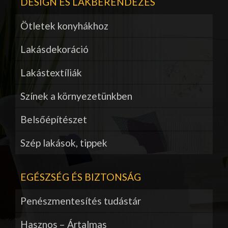
DESIGN ÉS LAKBERENDEZÉS
Ötletek konyhákhoz
Lakásdekoráció
Lakástextíliák
Színek a környezetünkben
Belsőépítészet
Szép lakások, tippek
EGÉSZSÉG ÉS BIZTONSÁG
Penészmentesítés tudástár
Hasznos – Ártalmas