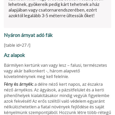
lehetnek, gyökereik pedig kárt tehetnek a ház
alapjában vagy csatornarendszerében, ezért
azoktól legalább 3-5 méterre ültessük őket!
Nyáron árnyat adó fák
[table id=27 /]
Az alapok
Bármilyen kertünk van vagy lesz – falusi, természetes
vagy akár balkonkert -, három alapvető
követelménynek meg kell felelnie.
Fény és árnyék:
a délre néző kert napos, az északra
néző árnyékos. Az ágyások, a pázsitfelület és a kerti
pihenőhelyek kialakításakor mindig vegyük figyelembe
azok fekvését! Az erős széltől való védelem egyaránt
nélkülözhetetlen a fiatal növények fejlődése és saját
kényelmünk szempontjából. Hozzunk létre több-rétegű