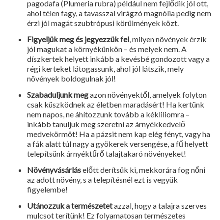
pagodafa (Plumeria rubra) például nem fejlődik jól ott,
ahol télen fagy, a tavasszal virágzó magnólia pedig nem
érzi jól magát szubtrópusi körülmények közt.
Figyeljük meg és jegyezzük fel
, milyen növények érzik
jól magukat a környékünkön – és melyek nem. A
díszkertek helyett inkább a kevésbé gondozott vagy a
régi kerteket látogassunk, ahol jól látszik, mely
növények boldogulnak jól!
Szabaduljunk meg
azon növényektől, amelyek folyton
csak küszködnek az életben maradásért! Ha kertünk
nem napos, ne áhítozzunk tovább a kékliliomra –
inkább tanuljuk meg szeretni az árnyékkedvelő
medvekörmöt! Ha a pázsit nem kap elég fényt, vagy ha
a fák alatt túl nagy a gyökerek versengése, a fű helyett
telepítsünk árnyéktűrő talajtakaró növényeket!
Növényvásárlás
előtt derítsük ki, mekkorára fog nőni
az adott növény, s a telepítésnél ezt is vegyük
figyelembe!
Utánozzuk a természetet
azzal, hogy a talajra szerves
mulcsot terítünk! Ez folyamatosan természetes