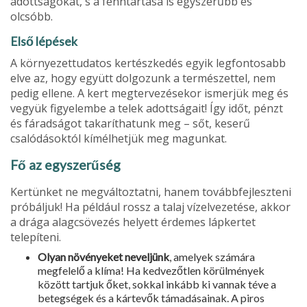
adottságokat, s a fenntartása is egyszerűbb és
olcsóbb.
Első lépések
A környezettudatos kertészkedés egyik legfontosabb
elve az, hogy együtt dolgozunk a természettel, nem
pedig ellene. A kert megtervezésekor ismerjük meg és
vegyük figyelembe a telek adottságait! Így időt, pénzt
és fáradságot takaríthatunk meg – sőt, keserű
csalódásoktól kímélhetjük meg magunkat.
Fő az egyszerűség
Kertünket ne megváltoztatni, hanem továbbfejleszteni
próbáljuk! Ha például rossz a talaj vízelvezetése, akkor
a drága alagcsövezés helyett érdemes lápkertet
telepíteni.
Olyan növényeket neveljünk
, amelyek számára
megfelelő a klíma! Ha kedvezőtlen körülmények
között tartjuk őket, sokkal inkább ki vannak téve a
betegségek és a kártevők támadásainak. A piros