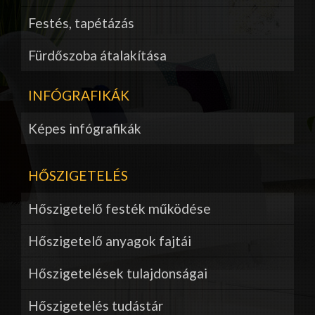
Festés, tapétázás
Fürdőszoba átalakítása
INFÓGRAFIKÁK
Képes infógrafikák
HŐSZIGETELÉS
Hőszigetelő festék működése
Hőszigetelő anyagok fajtái
Hőszigetelések tulajdonságai
Hőszigetelés tudástár