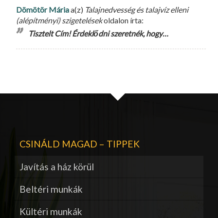
Dömötör Mária
a(z)
Talajnedvesség és talajvíz elleni
(alépítményi) szigetelések
oldalon írta:
Tisztelt Cím! Érdeklődni szeretnék, hogy…
CSINÁLD MAGAD – TIPPEK
Javítás a ház körül
Beltéri munkák
Kültéri munkák