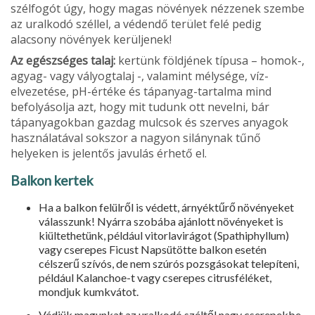
szélfogót úgy, hogy magas növények nézzenek szembe
az uralkodó széllel, a védendő terület felé pedig
alacsony növények kerüljenek!
Az egészséges talaj:
kertünk földjének típusa – homok-,
agyag- vagy vályogtalaj -, valamint mélysége, víz-
elvezetése, pH-értéke és tápanyag-tartalma mind
befolyásolja azt, hogy mit tudunk ott nevelni, bár
tápanyagokban gazdag mulcsok és szerves anyagok
használatával sokszor a nagyon silánynak tűnő
helyeken is jelentős javulás érhető el.
Balkon kertek
Ha a balkon felülről is védett, árnyéktűrő növényeket
válasszunk! Nyárra szobába ajánlott növényeket is
kiültethetünk, például vitorlavirágot (Spathiphyllum)
vagy cserepes Ficust Napsütötte balkon esetén
célszerű szívós, de nem szúrós pozsgásokat telepíteni,
például Kalanchoe-t vagy cserepes citrusféléket,
mondjuk kumkvátot.
Védjük magunkat az uralkodó széltől nagy cserepekbe