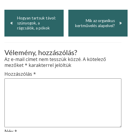
Hogyan tartsuk távol:
Mik az organikus
szúnyogok, a
kertművelés alapelvei?
rágcsálók, a pókok
Vélemény, hozzászólás?
Az e-mail címet nem tesszük közzé.
A kötelező
mezőket
*
karakterrel jelöltük
Hozzászólás
*
Név
*