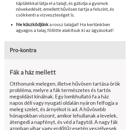
táplálékkal látja el a talajt, és gátolja a gyomok
növekedését, emellett hűvösen tartja a felszínt, és
csökkenti a vízveszteséget is.
Ne küszködjünk
a rossz talajjal! Ha kertünkben
agyagos a talaj, fölötte alakítsuk ki az ágyásokat!
Pro-kontra
Fák a ház mellett
Otthonunk melegen, illetve hűvösen tartása örök
probléma, melyre a fák természetes és tartós
megoldást kínálnak. Egy lombhullató fa a ház
napos déli vagy nyugati oldalán nyáron felfogja a
meleg szelet, és árnyékot is ad. A hűvösebb
hónapokban viszont, amikor lehullanak a levelek,
átengedi a napfényt, és véd a fagytól. A nagy fák
azonban vihar vagy erdőtűz esetén veszélyesek