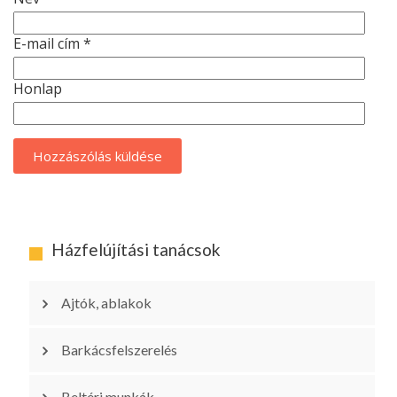
E-mail cím
*
Honlap
Házfelújítási tanácsok
Ajtók, ablakok
Barkácsfelszerelés
Beltéri munkák