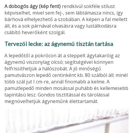
A dobogós ágy (kép fent)
rendkívül sokféle stílust
képviselhet, mivel sem fej-, sem lábtámasza nincs, így
bárhová elhelyezhető a szobában. A képen a fal mellett
áll, és a sok párnával olvasásra vagy lustálkodásra
csábító heverőként szolgál.
Tervezői lecke: az ágynemű tisztán tartása
A lepedőtől a pokrócon át a steppelt ágytakaróig az
ágynemű viszonylag olcsó; segítségével könnyen
felfrissíthetjük a hálószobát. A jó minőségű
pamutvászon lepedő centinként kb. 80 szálból áll; minél
több szál jut I cm-re, annál finomabb a kelme. A
pamutlepedő minden mosással puhább és kellemesebb
tapintású lesz. Gondos tisztítással és tárolással
megnövelhetjük ágyneműnk élettartamát.