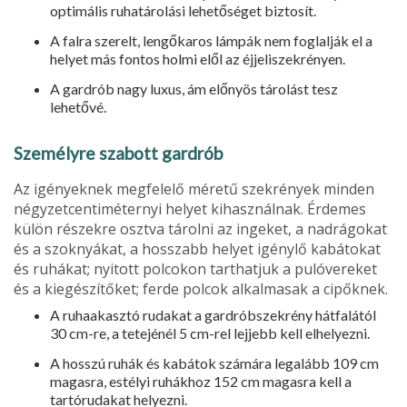
optimális ruhatárolási lehetőséget biztosít.
A falra szerelt, lengőkaros lámpák nem foglalják el a
helyet más fontos holmi elől az éjjeliszekrényen.
A gardrób nagy luxus, ám előnyös tárolást tesz
lehetővé.
Személyre szabott gardrób
Az igényeknek megfelelő méretű szekrények minden
négyzet­centiméternyi helyet kihasználnak. Érdemes
külön részekre osztva tárolni az ingeket, a nadrágokat
és a szoknyákat, a hosszabb helyet igénylő kabátokat
és ruhákat; nyitott polcokon tarthatjuk a pulóvereket
és a kiegészítőket; ferde polcok alkalmasak a cipőknek.
A ruhaakasztó rudakat a gardróbszekrény hátfalától
30 cm-re, a tetejénél 5 cm-rel lejjebb kell elhelyezni.
A hosszú ruhák és kabátok számára legalább 109 cm
magasra, estélyi ruhákhoz 152 cm magasra kell a
tartórudakat helyezni.