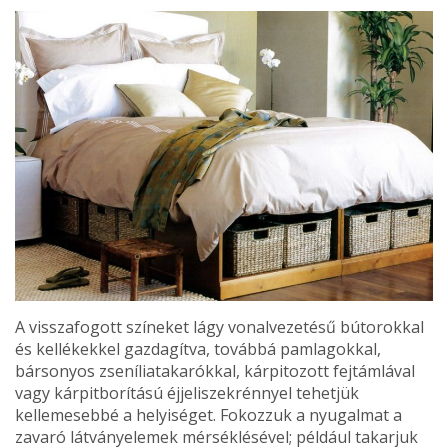
A visszafogott színeket lágy vonalvezetésű bútorokkal
és kellékekkel gazdagítva, továbbá pamlagokkal,
bársonyos zseníliatakarókkal, kárpitozott fejtámlával
vagy kárpitborítású éjjeliszekrénnyel tehetjük
kellemesebbé a helyiséget. Fokozzuk a nyugalmat a
zavaró látványelemek mérséklésével; például takarjuk