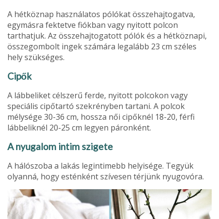
A hétköznap használatos pólókat össze­hajtogatva,
egymásra fektetve fiókban vagy nyitott polcon
tarthatjuk. Az össze­hajtogatott pólók és a hétköznapi,
össze­gombolt ingek számára legalább 23 cm széles
hely szükséges.
Cipők
A lábbeliket célszerű ferde, nyitott pol­cokon vagy
speciális cipőtartó szekrény­ben tartani. A polcok
mélysége 30-36 cm, hossza női cipőknél 18-20, férfi
lábbeliknél 20-25 cm legyen páronként.
A nyugalom intim szigete
A hálószoba a lakás legintimebb helyisége. Tegyük
olyanná, hogy esténként szívesen térjünk nyugovóra.