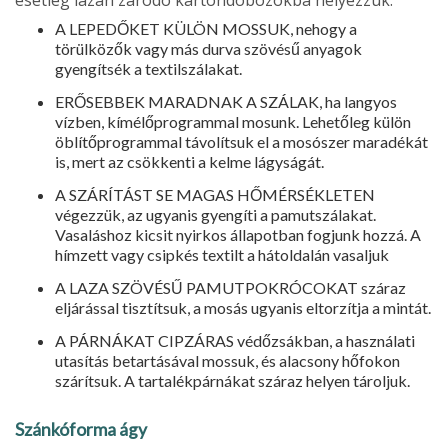
esetleg lazán záródó kartondobozokba helyezzük.
A LEPEDŐKET KÜLÖN MOSSUK, nehogy a
törülközők vagy más durva szövésű anyagok
gyengítsék a textilszálakat.
ERŐSEBBEK MARADNAK A SZÁLAK, ha langyos
vízben, kímélőprogrammal mosunk. Lehetőleg külön
öblítőprogrammal távolítsuk el a mosószer maradékát
is, mert az csökkenti a kelme lágyságát.
A SZÁRÍTÁST SE MAGAS HŐMÉRSÉKLETEN
végezzük, az ugyanis gyengíti a pamutszálakat.
Vasaláshoz kicsit nyirkos állapotban fogjunk hozzá. A
hímzett vagy csipkés textilt a hátoldalán vasaljuk
A LAZA SZÖVÉSŰ PAMUTPOKRÓCOKAT száraz
eljárással tisztítsuk, a mosás ugyanis eltorzítja a mintát.
A PÁRNÁKAT CIPZÁRAS védőzsákban, a használati
utasítás betartásával mossuk, és alacsony hőfokon
szárítsuk. A tartalékpárnákat száraz helyen tároljuk.
Szánkóforma ágy