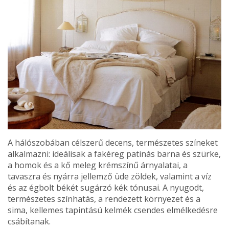
A hálószobában célszerű decens, természetes színeket
alkalmazni: ideálisak a fakéreg patinás barna és szürke,
a homok és a kő meleg krémszínű árnyalatai, a
tavaszra és nyárra jellemző üde zöldek, valamint a víz
és az égbolt békét sugárzó kék tónusai. A nyugodt,
természetes szín­hatás, a rendezett környezet és a
sima, kellemes tapintá­sú kelmék csendes elmélkedésre
csábítanak.