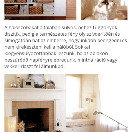
A hálószobákat általában súlyos, nehéz függönyök
díszí­tik, pedig a természetes fény oly szívderítőén és
simogatóan hat az emberre, hogy inkább beengedni és
nem kirekeszteni kell a hálóból. Sokkal
kiegyensúlyozottab­bak leszünk, ha az ablakon
beszűrődő napfényre ébre­dünk, mintha rádió vagy
vekker riaszt fel álmunkból.