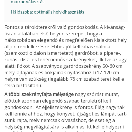
matrac választás
Hálószoba: optimális helykihasználás
Fontos a tárolóterekről való gondoskodás. A kívánság­
listán általában első helyen szerepel, hogy a
hálószobá­ban elegendő és megfelelően kialakított hely
álljon rendelkezésre. Ehhez jól kell kihasználni a
(szemközti olda­lon ismertetett) gardróbot, a pipere-,
ruhás- dísz- és fehérneműs szekrényeket, illetve az ágy
alatti fiókot. A szabványos gardróbszekrény 50-60 cm
mély; ajtajá­nak és fiókjainak nyitásához I (17-120 cm
helyre van szükség (legalább 76 cm szabad teret kell e
célra bizto­sítani).
A többi szekrényfajta mélysége
nagy szórást mu­tat,
előttük azonban elegendő szabad területről kell
gondoskodni. Az éjjeliszekrény is fontos. Elég nagynak
kell lennie ahhoz, hogy könyvet, újságot és lámpát tart­
sunk rajta, mely nemcsak olvasáshoz, de esetleg a
helyi­ség megvilágítására is alkalmas. Itt kell elhelyezni