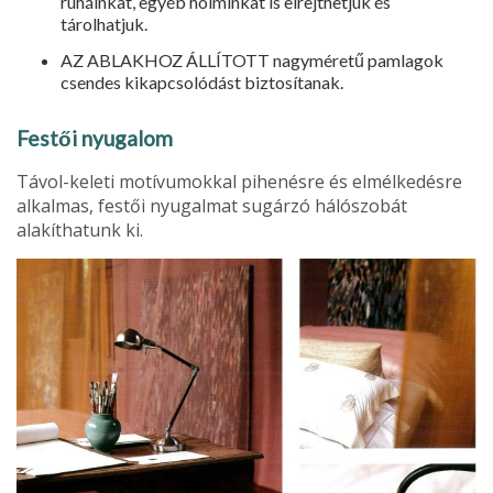
ruháinkat, egyéb holminkat is elrejthetjük és
tárolhatjuk.
AZ ABLAKHOZ ÁLLÍTOTT nagyméretű pamlagok
csendes kikapcsolódást biztosítanak.
Festői nyugalom
Távol-keleti motívumokkal pihenésre és elmélkedésre
alkalmas, festői nyugalmat sugárzó hálószobát
alakíthatunk ki.