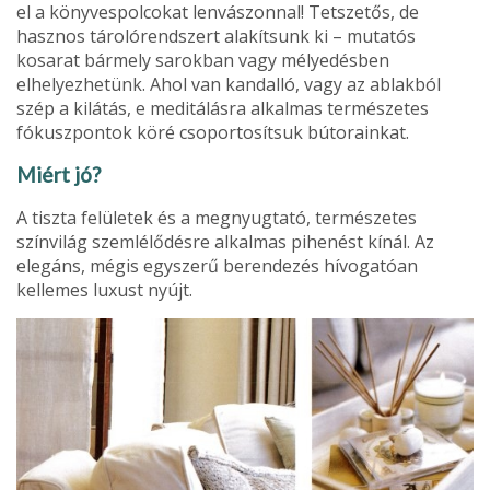
el a könyvespolco­kat lenvászonnal! Tetszetős, de
hasznos tárolórendszert alakítsunk ki – mutatós
kosarat bármely sarokban vagy mélyedésben
elhelyezhetünk. Ahol van kandalló, vagy az ablakból
szép a kilátás, e meditálásra alkalmas termé­szetes
fókuszpontok köré csoportosítsuk bútorainkat.
Miért jó?
A tiszta felületek és a megnyugtató, természetes
színvilág szemlélődésre alkalmas pihenést kínál. Az
elegáns, mégis egyszerű berendezés hívogatóan
kellemes luxust nyújt.