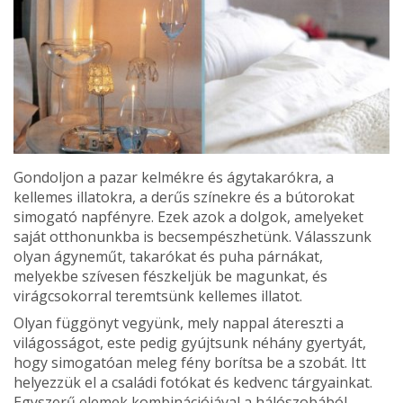
Gondoljon a pazar kelmékre és ágytakarókra, a
kellemes illatokra, a de­rűs színekre és a bútorokat
simogató napfényre. Ezek azok a dolgok, amelyeket
saját otthonunkba is becsem­pészhetünk. Válasszunk
olyan ágyneműt, takarókat és puha párnákat,
melyekbe szívesen fészkeljük be magun­kat, és
virágcsokorral teremtsünk kellemes illatot.
Olyan függönyt vegyünk, mely nappal átereszti a
világosságot, este pedig gyújtsunk néhány gyertyát,
hogy simogatóan meleg fény borítsa be a szobát. Itt
helyezzük el a csalá­di fotókat és kedvenc tárgyainkat.
Egyszerű elemek kombinációjával a hálószobából