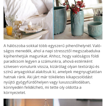
A hálószoba sokkal több egyszerű pihenőhelynél. Való­
ságos menedék, ahol a napi stressztől megszabadulva
ki­pihenhetjük magunkat. Ahhoz, hogy valóságos földi
pa­radicsom legyen a számunkra, ahová esténként
szívesen vonulunk vissza, kizárólag olyan textúrájú és
színű anya­gokkal alakítsuk ki, amelyek megnyugtatóan
hatnak ránk. Aki járt már tökéletes kikapcsolódást
nyújtó gyógyfürdőhelyen vagy luxusszállodában,
könnyedén felidéz­heti, mi tette oly oldotta a
környezetet.