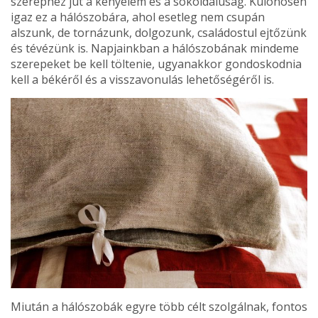
szerephez jut a kényelem és a sokoldalúság. Különösen
igaz ez a hálószobára, ahol esetleg nem csupán
alszunk, de tornázunk, dolgozunk, családostul ejtőzünk
és tévézünk is. Napjainkban a hálószobának mindeme
szerepeket be kell töltenie, ugyanakkor gondoskodnia
kell a békéről és a visszavonulás lehetőségéről is.
Miután a hálószobák egyre több célt szolgálnak, fontos