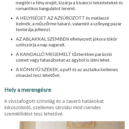
megtöri a fény erejét, kizárja a kíváncsi tekinteteket és
romantikus hangulatot teremt.
A HELYISÉGET AZ AZSÚROZOTT és matlaszé
kelmék, a műszőrme takaró, valamint a szőnyeg pazar
textúrája jellemzi.
AZ ABLAKKAL SZEMBEN elhelyezett jókora tükör
szétszórja a nap sugarait.
A KANDALLÓ MEGEMELT tűzterében parázsló
szenet vagy fahasábokat az ágyból is látni lehet.
A KÖNNYŰ SZÉKEK, a puff és az asztalka kellemes
olvasást tesz lehetővé.
Hely a merengésre
A visszafogott színvilág és a zavaró hatásokat
kiküszöbölő, szellemes tárolási mód csendes
szemlélődést tesz lehetővé.