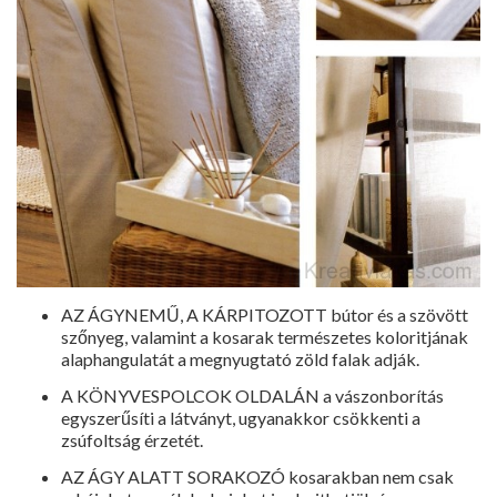
AZ ÁGYNEMŰ, A KÁRPITOZOTT bútor és a szövött
szőnyeg, valamint a kosarak természetes koloritjának
alaphangulatát a megnyugtató zöld falak adják.
A KÖNYVESPOLCOK OLDALÁN a vászonborítás
egyszerűsíti a látványt, ugyanakkor csökkenti a
zsúfoltság érzetét.
AZ ÁGY ALATT SORAKOZÓ kosarakban nem csak