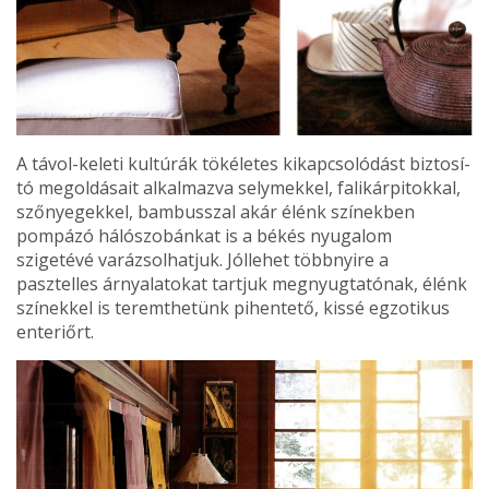
A távol-keleti kultúrák tökéletes kikapcsolódást biztosí­
tó megoldásait alkalmazva selymekkel, falikárpitokkal,
szőnyegekkel, bambusszal akár élénk színekben
pompá­zó hálószobánkat is a békés nyugalom
szigetévé vará­zsolhatjuk. Jóllehet többnyire a
pasztelles árnyalatokat tartjuk megnyugtatónak, élénk
színekkel is teremthe­tünk pihentető, kissé egzotikus
enteriőrt.