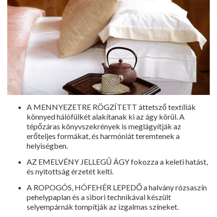
A MENNYEZETRE RÖGZÍTETT áttetsző textíliák
könnyed hálófülkét alakítanak ki az ágy körül. A
tépőzáras könyvszekrények is meglágyítják az
erőteljes formákat, és harmóniát teremtenek a
helyiségben.
AZ EMELVÉNY JELLEGŰ ÁGY fokozza a keleti hatást,
és nyitottság érzetét kelti.
A ROPOGÓS, HÓFEHÉR LEPEDŐ a halvány rózsaszín
pehelypaplan és a sibori technikával készült
selyempárnák tompítják az izgalmas színeket.