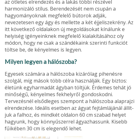
az ötletes elrendezés és a lakás többi részével
harmonizáló stílus. Berendezését nem csupán a
hagyományoknak megfelelő bútorok adják,
nevezetesen egy ágy és mellette a két éjjeliszekrény. Az
itt következő oldalakon új megoldásokat kínálunk e
helyiség igényeinknek megfelelő kialakításához oly
módon, hogy ne csak a szándékaink szerinti funkciót
töltse be, de kényelmes is legyen.
Milyen legyen a hálószoba?
Egyesek számára a hálószoba kizárólag pihenésre
szolgál, míg mások több célra használják. Egy biztos:
életünk egyharmadát ágyban töltjük. Érdemes tehát jó
minőségű, kényelmes fekhelyről gondoskodni.
Tervezésnél elsődleges szempont a hálószoba alaprajzi
elrendezése. Ideális esetben az ágyat fejtámlájánál állít­
juk a falhoz, és mindkét oldalon 60 cm szabad helyet
hagyunk, hogy könnyűszerrel ágyazhassunk. Kisebb
fűikében 30 cm is elegendő lehet.