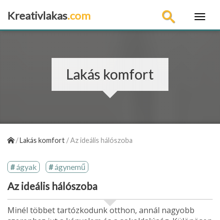
Kreativlakas
.com
×
Lakás komfort
/
Lakás komfort
/
Az ideális hálószoba
ágyak
ágynemű
Az ideális hálószoba
Minél többet tartózkodunk otthon, annál nagyobb