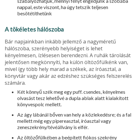
szabályozhatjuk, mennyi fényt engedjünk a szobába
nappal, este viszont, ha úgy tetszik teljesen
besötétíthetünk
A tökéletes hálószoba
Bár napjainkban inkább jellemző a nagyméretű
hálószoba, szerényebb helyiséget is lehet
kényelmesen, ízlésesen berendezni. A ruhák tárolását
jelentősen megkönnyíti, ha külön öltözőfülkénk van,
mivel így több hely marad a székek, az íróasztal, a
könyvtár vagy akár az edzéshez szükséges felszerelés
számára.
Két könnyű szék meg egy puff. csendes, kényelmes
olvasást tesz lehetővé a dupla ablak alatt kialakított
könyvespolc mellett.
Az ágy lábánál bőven van hely a közlekedésre; és a fal
mellett még egy pipereasztal, íróasztal vagy
zeneszekrény/tévéállvány is elfér.
Az öltözőfülkében a beépített fiókos szekrény