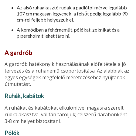
Az alsó ruhaakasztó rudak a padlótól mérve legalább
107 cm magasan legyenek; a felsőt pedig legalább 90
cm-rel feljebb helyezzük el.
A komódban a fehér­neműt, pólókat, zoknikat és a
pipereholmit lehet tárolni.
A gardrób
A gardrób hatékony kihasználásának előfeltétele a jó
tervezés és a ruha­nemű csoportosítása. Az alábbiak az
egyes egységek megfelelő méretezéséhez nyújtanak
útmutatást.
Ruhák, kabátok
A ruhákat és kabátokat elkülönítve, magasra szerelt
rúdra akasztva, vállfán tároljuk; célszerű darabonként
3-8 cm helyet biztosítani.
Pólók