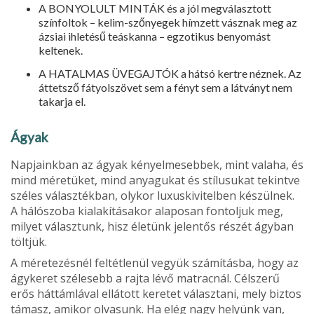
A BONYOLULT MINTÁK és a jól megválasztott
színfoltok – kelim-szőnyegek hímzett vásznak meg az
ázsiai ihletésű teáskanna – egzotikus benyomást
keltenek.
A HATALMAS ÜVEGAJTÓK a hátsó kertre néznek. Az
áttetsző fátyolszövet sem a fényt sem a látványt nem
takarja el.
Ágyak
Napjainkban az ágyak kényelmesebbek, mint valaha, és
mind méretüket, mind anyagukat és stílusukat tekintve
széles választékban, olykor luxuskivitelben készülnek.
A hálószoba kialakításakor alaposan fontoljuk meg,
milyet választunk, hisz életünk jelentős részét ágyban
töltjük.
A méretezésnél feltétlenül vegyük számításba, hogy az
ágykeret szélesebb a rajta lévő matracnál. Célszerű
erős háttámlával ellátott keretet választani, mely biztos
tá­masz, amikor olvasunk. Ha elég nagy helyünk van,