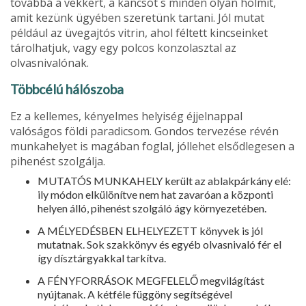
továb­bá a vekkert, a kancsót s minden olyan holmit,
amit kezünk ügyében szeretünk tartani. Jól mutat
például az üvegajtós vitrin, ahol féltett kincseinket
tárolhatjuk, vagy egy polcos konzolasztal az
olvasnivalónak.
Többcélú hálószoba
Ez a kellemes, kényelmes helyiség éjjel­nappal
valóságos földi paradicsom. Gondos tervezése révén
munkahelyet is magában foglal, jóllehet elsődlegesen a
pihenést szolgálja.
MUTATÓS MUNKAHELY került az ablak­párkány elé:
ily módon elkülönítve nem hat zavaróan a központi
helyen álló, pihenést szolgáló ágy környezetében.
A MÉLYEDÉSBEN ELHELYEZETT könyvek is jól
mutatnak. Sok szakkönyv és egyéb olvasni­való fér el
így dísztárgyakkal tarkítva.
A FÉNYFORRÁSOK MEGFELELŐ megvilágítást
nyújtanak. A kétféle függöny segítségével