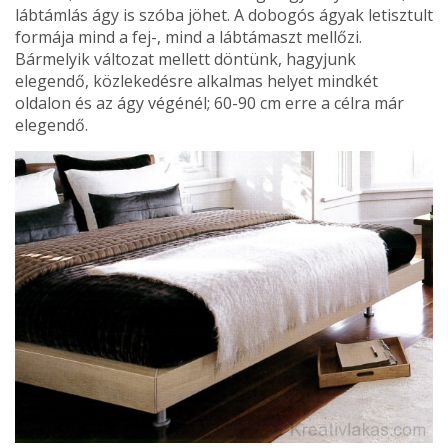
láb­támlás ágy is szóba jöhet. A dobogós ágyak letisztult
for­mája mind a fej-, mind a lábtámaszt mellőzi.
Bármelyik változat mellett döntünk, hagyjunk
elegendő, közleke­désre alkalmas helyet mindkét
oldalon és az ágy végé­nél; 60-90 cm erre a célra már
elegendő.