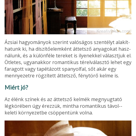
Ázsiai hagyományok szerint valóságos szentélyt alakít­
hatunk ki, ha díszítőelemként áttetsző anyagokat hasz­
nálunk, és a különféle tereket is ilyenekkel választjuk el.
Ötletes, ugyanakkor romantikus térelválasztó lehet egy
faragott vagy tapétázott spanyolfal, sőt akár egy
mennyezetre rögzített áttetsző, fénytörő kelme is.
Miért jó?
Az élénk színek és az áttetsző kelmék megnyugtató
légkörében úgy érezzük, mintha romantikus távol-­
keleti környezetbe csöppentünk volna.