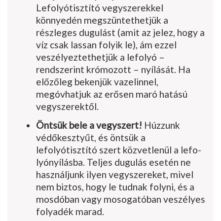
Lefolyótisztító vegysze­rekkel
könnyedén megszüntethetjük a
részleges dugulást (amit az jelez, hogy a
víz csak lassan folyik le), ám ezzel
veszélyeztethetjük a lefolyó –
rendszerint krómozott – nyílását. Ha
előzőleg bekenjük vazelinnel,
megóvhatjuk az erősen maró hatású
vegyszerektől.
Öntsük bele a vegyszert!
Húzzunk
védőkesztyűt, és öntsük a
lefolyótisztító szert közvetlenül a lefo­
lyónyílásba. Teljes dugulás esetén ne
használjunk ilyen vegyszereket, mivel
nem biztos, hogy le tud­nak folyni, és a
mosdóban vagy mosogatóban veszélyes
folyadék marad.