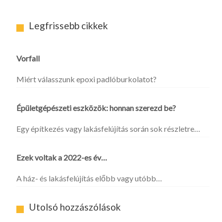
Legfrissebb cikkek
Vorfall
Miért válasszunk epoxi padlóburkolatot?
Épületgépészeti eszközök: honnan szerezd be?
Egy építkezés vagy lakásfelújítás során sok részletre…
Ezek voltak a 2022-es év…
A ház- és lakásfelújítás előbb vagy utóbb…
Utolsó hozzászólások