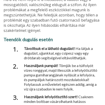
mosogatóból, valószínűleg eldugult a szifon. Az ilyen
problémákat a megfelelő eszközökkel magunk is
megszüntethetjük. Ne feledjük azon­ban, hogy télen a
problémát egy szabadban futó csatornacső befagyása
is okozhatja. Az ilyen hibásodás elhárítása már
szakértelmet igényel.
Teendők dugulás esetén
Távolítsuk el a látható dugulást!
Ha látjuk a
dugulást, ujjunkkal, egy csipesz vagy egy
drótdarab segítségével eltávolíthatjuk.
Használjunk pumpát!
Tömjük be a túlfolyót
vizes ronggyal, majd illesszük a lefolyótisztító
pumpa gumi­harangjának nyílását a lefolyóra,
és pumpáljuk határo­zott mozdulatokkal!
Folytassuk a műveletet egészen addig, amíg a
víz újra szabadon le nem folyik.
Használjunk lefolyótisztító szert!
Csaknem
minden boltban vásárolhatunk hatásos