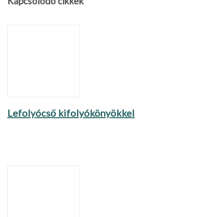
Kapcsolódó cikkek
Lefolyócső kifolyókönyökkel