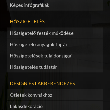
Képes infógrafikák
HŐSZIGETELÉS
Hőszigetelő festék működése
Hőszigetelő anyagok fajtái
Hőszigetelések tulajdonságai
Hőszigetelés tudástár
DESIGN ÉS LAKBERENDEZÉS
Ötletek konyhákhoz
Lakásdekoráció