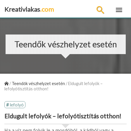
Kreativlakas
.com
×
Teendők vészhelyzet esetén
/
Teendők vészhelyzet esetén
/
Eldugult lefolyók –
lefolyótisztítás otthon!
lefolyó
Eldugult lefolyók – lefolyótisztítás otthon!
Ha a víz nem folyik le a mosdóból, a kádból vagy a