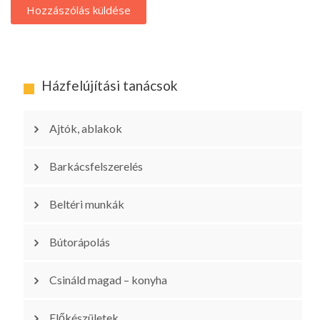
Házfelújítási tanácsok
Ajtók, ablakok
Barkácsfelszerelés
Beltéri munkák
Bútorápolás
Csináld magad – konyha
Előkészületek