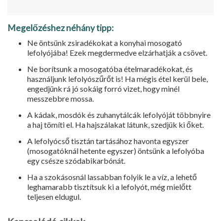
Megelőzéshez néhány tipp:
Ne öntsünk zsiradékokat a konyhai mosogató
lefolyójába! Ezek megdermedve elzárhatják a csövet.
Ne borítsunk a mosogatóba ételmaradékokat, és
használjunk lefolyószűrőt is! Ha mégis étel ke­rül bele,
engedjünk rá jó sokáig forró vizet, hogy minél
messzebbre mossa.
A kádak, mosdók és zuhanytálcák lefolyóját többnyire
a haj tömíti el. Ha hajszálakat látunk, szedjük ki őket.
A lefolyócső tisztán tartásához havonta egyszer
(mosogatóknál hetente egyszer) öntsünk a lefo­lyóba
egy csésze szódabikarbónát.
Ha a szokásosnál lassabban folyik le a víz, a lehető
leghamarabb tisztítsuk ki a lefolyót, még mielőtt
teljesen eldugul.