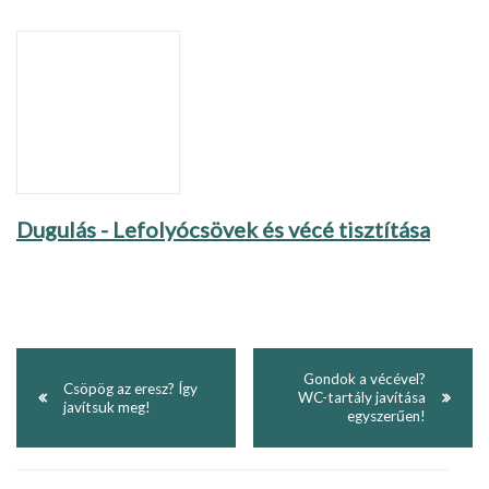
Dugulás - Lefolyócsövek és vécé tisztítása
Gondok a vécével?
Csöpög az eresz? Így
WC-tartály javítása
javítsuk meg!
egyszerűen!