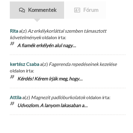
Kommentek
Fórum
Rita
a(z)
Az erkélykorláttal szemben támasztott
követelmények
oldalon írta:
A fiamék erkélyén alul nagy…
kertész Csaba
a(z)
Fagerenda repedéseinek kezelése
oldalon írta:
Kérdés! Kérem írják meg, hogy…
Attila
a(z)
Magnezit padlóburkolatok
oldalon írta:
Udvozlom. A lanyom lakasaban a…