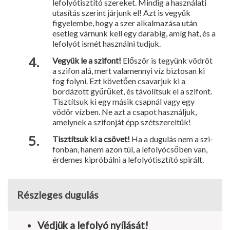
lefolyótisztító szereket. Mindig a használati
utasítás szerint járjunk el! Azt is vegyük
figyelembe, hogy a szer alkalmazása után
esetleg várnunk kell egy darabig, amíg hat, és a
lefolyót ismét használni tudjuk.
Vegyük le a szifont!
Először is tegyünk vödröt
a szifon alá, mert vala­mennyi víz biztosan ki
fog folyni. Ezt követően csavarjuk ki a
bordázott gyűrűket, és távolítsuk el a szifont.
Tisztítsuk ki egy másik csapnál vagy egy
vödör vízben. Ne azt a csapot használjuk,
amelynek a szifonját épp szétszereltük!
Tisztítsuk ki a csövet!
Ha a dugulás nem a szi­
fonban, hanem azon túl, a lefolyócsőben van,
érdemes kipróbálni a lefolyótisztító spirált.
Részleges dugulás
Védjük a lefolyó nyílását!