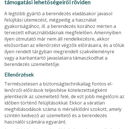
támogatási lehetőségeiről röviden
A legtöbb gyártó a berendezés eladásakor javasol
felújítási üteme­zést, mégpedig a használat
gyakoriságához, ill. a berendezés korához mérten a
tervezett elhasználódásnak megfelelően. Amennyiben
ilyen útmutató már nem áll rendelkezésre, akkor
elsősorban az ellenőrzést végzők előírásaira, és a tőlük
ilyen rendelt tárgyban megrendelt szak­véleményre
vagy a karbantartó javaslataira támaszkodhat a
berende­zés üzemeltetője.
Ellenőrzések
Természetesen a biztonságtechnikailag fontos el­
lenőrzői előírások teljesítése kötelezettségként
jelentkezik az üzemeltető felé, de ezt jobb megelőzni az
időben történő felújításokkal. Ekkor a váratlan
meghibásodások száma is mérséklődni szokott, amely
szintén kedvező az üzemeltető és a berendezés
használói szá­mára egyaránt.