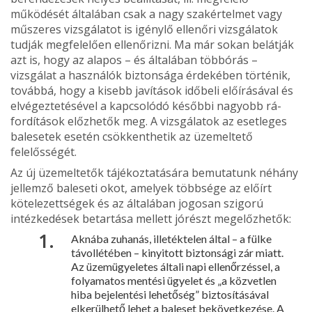
működését általában csak a nagy szakértelmet vagy
műszeres vizsgálatot is igénylő ellenőri vizsgálatok
tudják megfelelően ellenőrizni. Ma már sokan belátják
azt is, hogy az alapos – és általában többórás –
vizsgálat a használók biz­tonsága érdekében történik,
továbbá, hogy a kisebb javítások időbe­li előírásával és
elvégeztetésével a kapcsolódó későbbi nagyobb rá­
fordítások előzhetők meg. A vizsgálatok az esetleges
balesetek ese­tén csökkenthetik az üzemeltető
felelősségét.
Az új üzemeltetők tájékoztatására bemutatunk néhány
jellemző baleseti okot, amelyek többsége az előírt
kötelezettségek és az álta­lában jogosan szigorú
intézkedések betartása mellett jórészt meg­előzhetők:
Aknába zuhanás, illetéktelen által – a fülke
távollétében – kinyi­tott biztonsági zár miatt.
Az üzemügyeletes általi napi ellenőrzéssel, a
folyamatos mentési ügyelet és „a közvetlen
hiba bejelentési lehető­ség” biztosításával
elkerülhető lehet a baleset bekövetkezése. A