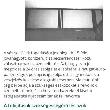
A vészjelzések fogadására jelenleg kb. 15 féle
jóváhagyott, kor­szerű diszpécserrendszer közül
választhatnak az üzemeltetők. Azt, hogy ez a jó
megoldás a 24 órás szolgálat ellátására, a nyugat-euró­
pai országok példája is igazolja, ott is így működik a
vészjelzés ke­zelése a legtöbb esetben. Ma már több
cég bérbe adja a szükséges eszközöket a felvonók
üzemeltetőinek, és a helyi rendszereknél ki­sebb
szolgáltatási díjat számítanak fel havonta.
A felújítások szükségességéről és azok