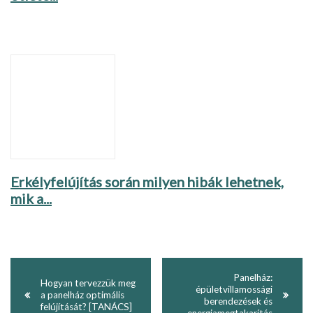
Erkélyfelújítás során milyen hibák lehetnek,
mik a...
Panelház:
Hogyan tervezzük meg
épületvillamossági
a panelház optimális
berendezések és
felújítását? [TANÁCS]
energiamegtakarítás