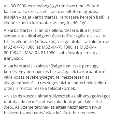
Az ISO 9000-es minőségügyi rendszert működtető
karbantartó szervezet – az üzemeltető megbízása
alapján – saját karbantartási rendszere keretén belül is
ellenőrizheti a karbantartás megfelelősé­gét.
A karbantartásra, annak ellenőrzésére, ill. a kijelölt
szervezetek ál­tal végzett éves felülvizsgálatok – az ún.
fő- és ellenőrző (időszakos) vizsgálatok – tartalmára az
MSZ-04-78:1988; az MSZ-04-79:1988; az MSZ-04-
80:1984 és MSZ-04-81:1980 szabványok jelenleg az
irányadók.
A karbantartás szakszerűsége nem csak pénzügyi
kérdés. Egy be­rendezés tisztasága jelzi a karbantartó
vállalkozás tevékenységét, ter­mészetesen az
állagmegóvás és a részleges biztonságtechnikai ellen­
őrzés is fontos része e feladatkörnek.
A
vizes és koszos aknai süllyesztek az elhanyagoltságot
mutatja, de természetesen akadnak jó példák is
(l. 2.
fotó).
Az üzemeltetőnek az általa használaton kívül
helyezett vagy hatóságilag leállított berendezés