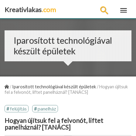
Kreativlakas
.com
×
Iparosított technológiával
készült épületek
/
Iparosított technológiával készült épületek
/
Hogyan újítsuk
fel a felvonót, liftet panelháznál? [TANÁCS]
felújítás
panelház
Hogyan újítsuk fel a felvonót, liftet
panelháznál? [TANÁCS]