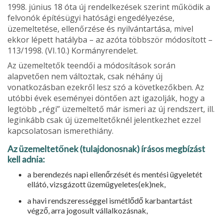
1998. június 18 óta új rendelkezések szerint működik a
felvonók épí­tésügyi hatósági engedélyezése,
üzemeltetése, ellenőrzése és nyil­vántartása, mivel
ekkor lépett hatályba – az azóta többször módosított –
113/1998. (VI.10.) Kormányrendelet.
Az üzemeltetők teendői a módosítások során
alapvetően nem vál­toztak, csak néhány új
vonatkozásban ezekről lesz szó a következők­ben. Az
utóbbi évek eseményei döntően azt igazolják, hogy a
legtöbb „régi” üzemeltető már ismeri az új rendszert, ill.
leginkább csak új üzemeltetőknél jelentkezhet ezzel
kapcsolatosan ismerethiány.
Az üzemeltetőnek (tulajdonosnak) írásos megbízást
kell adnia:
a berendezés napi ellenőrzését és mentési ügyeletét
ellátó, vizs­gázott üzemügyeletes(ek)nek,
a havi rendszerességgel ismétlődő karbantartást
végző, arra jo­gosult vállalkozásnak,