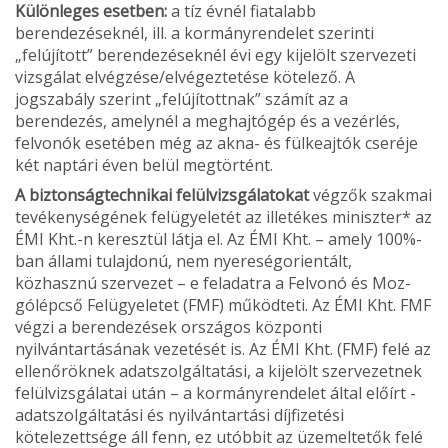
Különleges esetben:
a tíz évnél fiatalabb
berendezéseknél, ill. a kormányrendelet szerinti
„felújított” berendezéseknél évi egy kijelölt szervezeti
vizsgálat elvégzése/elvégeztetése kötelező. A
jogszabály szerint „felújítottnak” számít az a
berendezés, amelynél a megha­jtógép és a vezérlés,
felvonók esetében még az akna- és fülkeajtók cseréje
két naptári éven belül megtörtént.
A biztonságtechnikai felülvizsgálatokat
végzők szakmai
tevékeny­ségének felügyeletét az illetékes miniszter* az
ÉMI Kht.-n keresztül látja el. Az ÉMI Kht. – amely 100%-
ban állami tulajdonú, nem nyereségorientált,
közhasznú szervezet – e feladatra a Felvonó és Moz­
gólépcső Felügyeletet (FMF) működteti. Az ÉMI Kht. FMF
végzi a berendezések országos központi
nyilvántartásának vezetését is. Az ÉMI Kht. (FMF) felé az
ellenőröknek adatszolgáltatási, a kijelölt szervezetnek
felülvizsgálatai után – a kormányrendelet által előírt -
adatszolgáltatási és nyilvántartási díjfizetési
kötelezettsége áll fenn, ez utóbbit az üzemeltetők felé