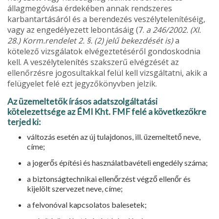
állagmegóvása érdekében annak rendszeres
karbantartásá­ról és a berendezés veszélytelenítéséig,
vagy az engedélyezett lebon­tásáig (7.
a 246/2002. (XI.
28.) Korm.rendelet 2. §. (2) jelű bekezdé­sét is)
a
kötelező vizsgálatok elvégeztetéséről gondoskodnia
kell. A veszélytelenítés szakszerű elvégzését az
ellenőrzésre jogosultakkal felül kell vizsgáltatni, akik a
felügyelet felé ezt jegyzőkönyvben jel­zik.
Az üzemeltetők írásos adatszolgáltatási
kötelezettsége az ÉMI Kht. FMF felé a következőkre
terjed ki:
változás esetén az új tulajdonos, ill. üzemeltető neve,
címe;
a jogerős építési és használatbavételi engedély száma;
a biztonságtechnikai ellenőrzést végző ellenőr és
kijelölt szer­vezet neve, címe;
a felvonóval kapcsolatos balesetek;