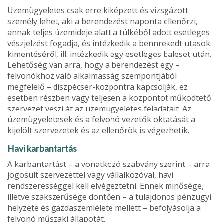
Üzemügyeletes csak erre kiképzett és vizsgázott
személy lehet, aki a berendezést naponta ellenőrzi,
annak teljes üzemideje alatt a tülké­ből adott esetleges
vészjelzést fogadja, és intézkedik a bennrekedt utasok
kimentéséről, ill. intézkedik egy esetleges baleset után.
Lehe­tőség van arra, hogy a berendezést egy –
felvonókhoz való alkalmas­ság szempontjából
megfelelő – diszpécser-központra kapcsolják, ez
esetben részben vagy teljesen a központot működtető
szervezet veszi át az üzemügyeletes feladatait. Az
üzemügyeletesek és a felvonó vezetők oktatását a
kijelölt szer­vezetek és az ellenőrök is végezhetik.
Havi karbantartás
A karbantartást – a vonatkozó szabvány szerint – arra
jogosult szervezettel vagy vállalkozóval, havi
rendszerességgel kell elvégez­tetni. Ennek minősége,
illetve szakszerűsége döntően – a tulajdonos pénzügyi
helyzete és gazdaszemlélete mellett – befolyásolja a
felvo­nó műszaki állapotát.