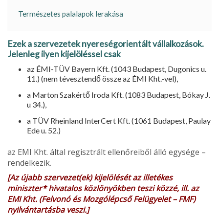
Természetes palalapok lerakása
Ezek a szervezetek nyereségorientált vállalkozások.
Jelenleg ilyen kijelöléssel csak
az ÉMI-TÜV Bayern Kft. (1043 Budapest, Dugonics u.
11.) (nem tévesztendő össze az ÉMI Kht.-vel),
a Marton Szakértő Iroda Kft. (1083 Budapest, Bókay J.
u 34.),
a TÜV Rheinland InterCert Kft. (1061 Budapest, Paulay
Ede u. 52.)
az EMI Kht. által regisztrált ellenőreiből álló egysége –
rendelke­zik.
[Az újabb szervezet(ek) kijelölését az illetékes
miniszter* hivatalos közlönyökben teszi közzé, ill. az
EMI Kht. (Felvonó és Mozgólépcső Felügyelet – FMF)
nyilvántartásba veszi.]