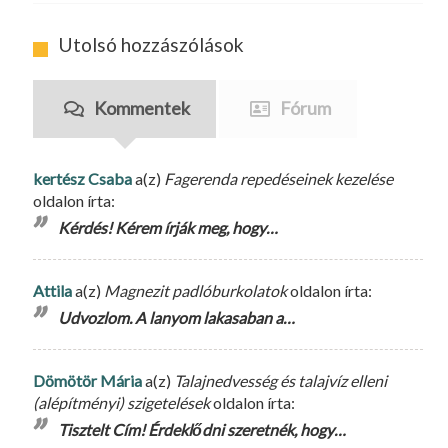
Utolsó hozzászólások
Kommentek
Fórum
kertész Csaba
a(z)
Fagerenda repedéseinek kezelése
oldalon írta:
Kérdés! Kérem írják meg, hogy…
Attila
a(z)
Magnezit padlóburkolatok
oldalon írta:
Udvozlom. A lanyom lakasaban a…
Dömötör Mária
a(z)
Talajnedvesség és talajvíz elleni
(alépítményi) szigetelések
oldalon írta:
Tisztelt Cím! Érdeklődni szeretnék, hogy…