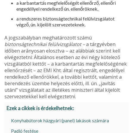
a karbantartás megfelelőségét ellenőrző, ellenőri
engedéllyel rendelkező ún. ellenőröknek,
a rendszeres biztonságtechnikai felülvizsgálatot
végző, ún. kije­lölt szervezeteknek.
A jogszabályban meghatározott számú
biztonságtechnikai felül­vizsgálatot –
a tárgyévben
időben arányosan elosztva – az alábbiak szerint kell
elvégeztetni: Általános esetben az évi négy kötelező
vizsgálatból kettőt – a karbantartás megfelelőségének
ellenőrzését – az EMI Kht. által re­gisztrált, engedéllyel
rendelkező ellenőrökkel, a további kettőt, vala­mint a
berendezés üzembe helyezés előtti, ill. ún. „javítás
utáni” vizsgálatait az illetékes miniszteri által kijelölt
szervezetekkel kell elvégeztetni.
Ezek a cikkek is érdekelhetnek:
Konyhabútorok házgyári (panel) lakások számára
Padló festése