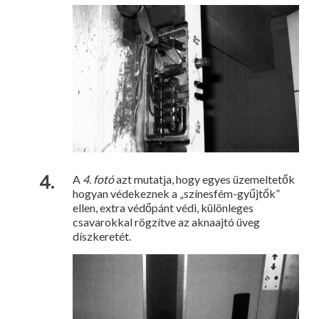
A
4. fotó
azt mutatja, hogy egyes üzemeltetők
hogyan védekez­nek a „színesfém-gyűjtők”
ellen, extra védőpánt védi, különleges
csavarokkal rögzítve az aknaajtó üveg
díszkeretét.