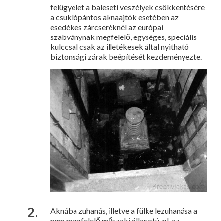
fel­ügyelet a baleseti veszélyek csökkentésére
a csuklópántos aknaajtók esetében az
esedékes zárcseréknél az európai
szabványnak megfele­lő, egységes, speciális
kulccsal csak az illetékesek által nyitható
biztonsági zárak beépítését kezdeményezte.
Aknába zuhanás, illetve a fülke lezuhanása a
nem megfelelő műszaki állapotú, pl. az