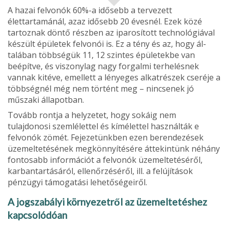
A hazai felvonók 60%-a idősebb a tervezett
élettartamánál, azaz idő­sebb 20 évesnél. Ezek közé
tartoznak döntő részben az iparosított technológiával
készült épületek felvonói is. Ez a tény és az, hogy ál­
talában többségük 11, 12 szintes épületekbe van
beépítve, és vi­szonylag nagy forgalmi terhelésnek
vannak kitéve, emellett a lénye­ges alkatrészek cseréje a
többségnél még nem történt meg – nincse­nek jó
műszaki állapotban.
Tovább rontja a helyzetet, hogy sokáig nem
tulajdonosi szemlélettel és kímélettel használták e
felvonók zö­mét. Fejezetünkben ezen berendezések
üzemeltetésének megkönnyí­tésére áttekintünk néhány
fontosabb információt a felvonók üzemel­tetéséről,
karbantartásáról, ellenőrzéséről, ill. a felújítások
pénzügyi támogatási lehetőségeiről.
A jogszabályi környezetről az üzemeltetéshez
kapcsolódóan