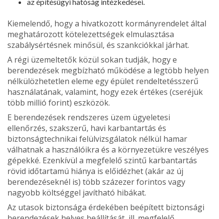
az építésügyi hatóság intézkedései.
Kiemelendő, hogy a hivatkozott kormányrendelet által
meghatáro­zott kötelezettségek elmulasztása
szabálysértésnek minősül, és szankciókkal járhat.
A régi üzemeltetők közül sokan tudják, hogy e
berendezések meg­bízható működése a legtöbb helyen
nélkülözhetetlen eleme egy épü­let rendeltetésszerű
használatának, valamint, hogy ezek értékes (cseréjük
több millió forint) eszközök.
E berendezések rendszeres üzem ügyeletesi
ellenőrzés, szakszerű, havi karbantartás és
biztonságtechnikai felülvizsgálatok nélkül ha­mar
válhatnak a használóikra és a környezetükre veszélyes
gépekké. Ezenkívül a megfelelő szintű karbantartás
rövid időtartamú hiánya is előidézhet (akár az új
berendezéseknél is) több százezer forintos vagy
nagyobb költséggel javítható hibákat.
Az utasok biztonsága érdekében beépített biztonsági
berendezések helyes beállítását, ill. megfelelő