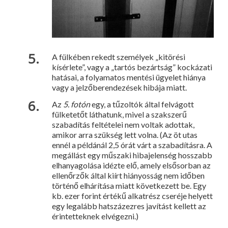
A fülkében rekedt személyek „kitörési
kísérlete”, vagy a „tartós bezártság” kockázati
hatásai, a folyamatos mentési ügyelet hiánya
vagy a jelzőberendezések hibája miatt.
Az
5. fotón
egy, a tűzoltók által felvágott
fülketetőt láthatunk, mivel a szakszerű
szabadítás feltételei nem voltak adottak,
amikor arra szükség lett volna. (Az öt utas
ennél a példánál 2,5 órát várt a szabadításra. A
megállást egy műszaki hibajelenség hosszabb
elha­nyagolása idézte elő, amely elsősorban az
ellenőrzők által kiírt hiá­nyosság nem időben
történő elhárítása miatt következett be. Egy
kb. ezer forint értékű alkatrész cseréje helyett
egy legalább hatszázezres javítást kellett az
érintetteknek elvégezni.)