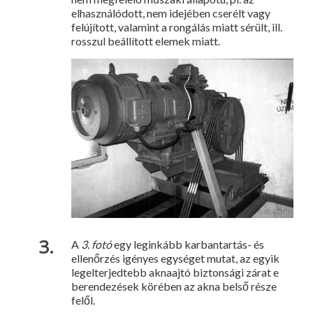
elhasználódott, nem idejében cserélt vagy
felújított, valamint a rongálás miatt sérült, ill.
rosszul beállított ele­mek miatt.
A
3. fotó
egy leginkább karbantartás- és
ellenőrzés igényes egy­séget mutat, az egyik
legelterjedtebb aknaajtó biztonsági zárat e
be­rendezések körében az akna belső része
felől.