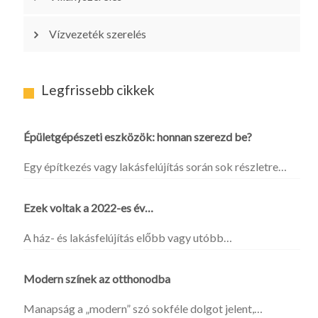
Vízvezeték szerelés
Legfrissebb cikkek
Épületgépészeti eszközök: honnan szerezd be?
Egy építkezés vagy lakásfelújítás során sok részletre…
Ezek voltak a 2022-es év…
A ház- és lakásfelújítás előbb vagy utóbb…
Modern színek az otthonodba
Manapság a „modern” szó sokféle dolgot jelent,…