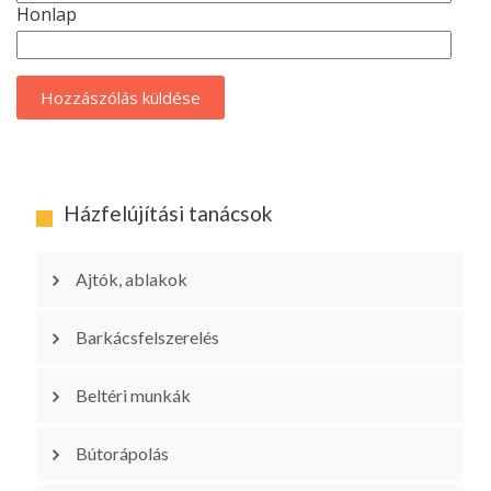
Honlap
Házfelújítási tanácsok
Ajtók, ablakok
Barkácsfelszerelés
Beltéri munkák
Bútorápolás