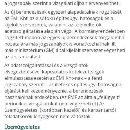
a jogszabály szerint a vizsgálati díjban érvényesítheti.
Az új berendezések egyszeri alapadatainak rögzítését
az ÉMI Kht. az elsőfokú építésügyi hatóságok és a
kijelölt szervezetek, valamint az üzemeltetők
adatszolgáltatása alapján végzi. A kormányrendeletben
rögzített módon az egyes új berendezések forgalomba
hozatalá­ra más jogszabályok is vonatkozhatnak, ill.
más minisztérium (GM) által kijelölt szervezet végezheti
az ún. tanúsítást.
Az adatszolgálta­tással és a vizsgálatok
elvégeztetésével kapcsolatos kötelezettségek
elmulasztása esetén az ÉMI Kht-nak – a fenti
jogszabály szerint – az illetékes építésügyi hatóságnál
eljárást kell kezdeményeznie, a be­rendezések
használóinak érdekében. (Az FMF az általa „felügyelt”
periodikus vizsgálatokat nem végezheti el.) Az
üzemügyeletesi (korábban kezelői) és karbantartói
feladatkö­rök lényegesen nem változtak.
Üzemügyeletes