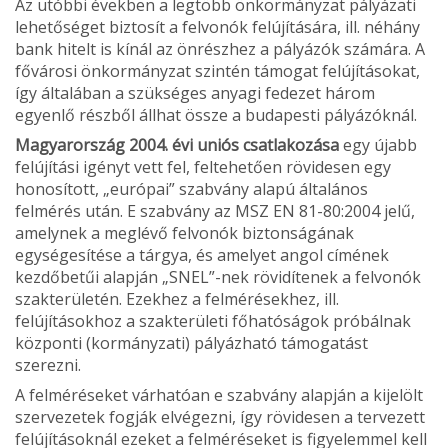
Az utóbbi években a legtöbb önkormányzat pályázati
lehetőséget biztosít a felvonók felújítására, ill. néhány
bank hitelt is kínál az ön­részhez a pályázók számára. A
fővárosi önkormányzat szintén támogat felújításokat,
így általában a szükséges anyagi fedezet három
egyenlő részből állhat össze a budapesti pályázóknál.
Magyarország 2004. évi uniós csatlakozása
egy újabb
felújí­tási igényt vett fel, feltehetően rövidesen egy
honosított, „európai” szabvány alapú általános
felmérés után. E szabvány az MSZ EN 81-80:2004 jelű,
amelynek a meglévő felvonók biztonságá­nak
egységesítése a tárgya, és amelyet angol címének
kezdőbetűi alapján „SNEL”-nek rövidítenek a felvonók
szakterületén. Ezekhez a felmérésekhez, ill.
felújításokhoz a szakterületi főhatóságok pró­bálnak
központi (kormányzati) pályázható támogatást
szerezni.
A felméréseket várhatóan e szabvány alapján a kijelölt
szervezetek fogják elvégezni, így rövidesen a tervezett
felújításoknál ezeket a fel­méréseket is figyelemmel kell