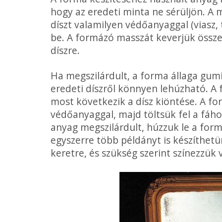
hogy az eredeti minta ne sérüljön. A
díszt valamilyen védőanyaggal (viasz, 
be. A formázó masszát keverjük össze, 
díszre.
Ha megszilárdult, a forma állaga gumi
eredeti díszről könnyen lehúzható. A 
most következik a dísz kiöntése. A fo
védőanyaggal, majd töltsük fel a fáh
anyag megszilárdult, húzzuk le a form
egyszerre több példányt is készíthetün
keretre, és szükség szerint színezzük 