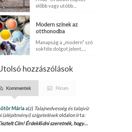
előbb vagy utóbb…
Modern színek az
otthonodba
Manapság a „modern” szó
sokféle dolgot jelent,…
Utolsó hozzászólások
Kommentek
Fórum
ötör Mária
a(z)
Talajnedvesség és talajvíz
ni (alépítményi) szigetelések
oldalon írta:
isztelt Cím! Érdeklődni szeretnék, hogy…