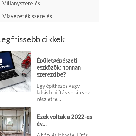
Villanyszerelés
Vízvezeték szerelés
Legfrissebb cikkek
Épületgépészeti
eszközök: honnan
szerezd be?
Egy építkezés vagy
lakásfelújítás során sok
részletre…
Ezek voltak a 2022-es
év…
A ház- és lakásfelújítás