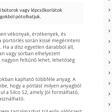
i bútorok vagy lépcsőkorlátok
agokból pótolhatjuk.
sen vékonyak, érzékenyek, és
a portörlés során kissé megérinteni
. Ha a dísz egyetlen darabból áll,
an vagy sorban elhelyezett
ás nagyon feltűnő lehet, lehetőség
okban kapható többféle anyag. A
mbe, hogy a pótlást milyen anyagból
l a Silco S2, amely jól formálható,
asználható.
nem tartalmazhat túl erős oldószert,