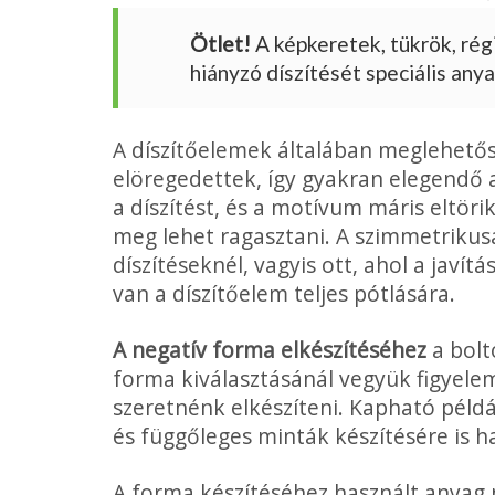
Ötlet!
A képkeretek, tükrök, rég
hiányzó díszítését speciális any
A díszítőelemek általában meglehető
elöregedettek, így gyakran elegendő 
a díszítést, és a motívum máris eltörik
meg lehet ragasztani. A szimmetrikus
díszítéseknél, vagyis ott, ahol a javít
van a díszítőelem teljes pótlására.
A negatív forma elkészítéséhez
a bolt
forma kiválasztásánál vegyük figyele
szeretnénk elkészíteni. Kapható példáu
és függőleges minták készítésére is h
A forma készítéséhez használt anyag 