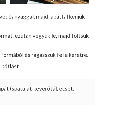
 védőanyaggal, majd lapáttal kenjük
.
rmát, ezután vegyük le, majd töltsük
formából és ragasszuk fel a keretre.
 pótlást.
át (spatula), keverőtál, ecset.