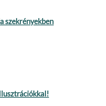
fa szekrényekben
llusztrációkkal!