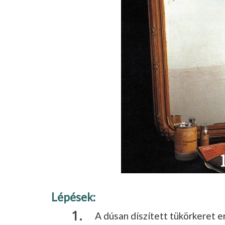
Lépések:
A dúsan díszített tükörkeret e