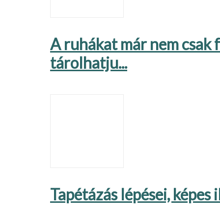
A ruhákat már nem csak 
tárolhatju...
Tapétázás lépései, képes i