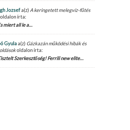
gh Jozsef
a(z)
A keringetett melegvíz-fűtés
oldalon írta:
s miert all le a…
ó Gyula
a(z)
Gázkazán működési hibák és
oldások
oldalon írta:
isztelt Szerkesztőség! Ferrili new elite…