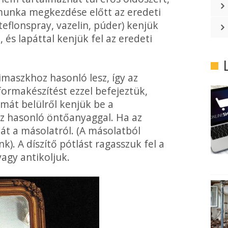
 munka megkezdése előtt az eredeti
teflonspray, vazelin, púder) kenjük
és lapáttal kenjük fel az eredeti
maszkhoz hasonló lesz, így az
formakészítést ezzel befejeztük,
rmát belülről kenjük be a
oz hasonló öntőanyaggal. Ha az
át a másolatról. (A másolatból
k). A díszítő pótlást ragasszuk fel a
vagy antikoljuk.