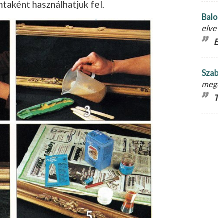
ntaként használhatjuk fel.
Balo
elve
E
Szab
meg
T