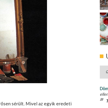
Döm
elle
T
rősen sérült. Mivel az egyik eredeti