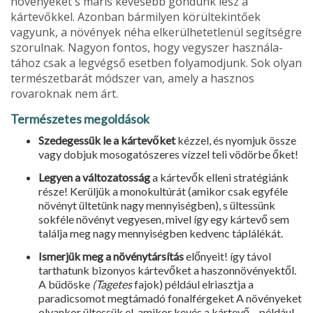
növénye­ket s máris kevesebb gondunk lesz a
kártevőkkel. Azonban bármilyen körültekintőek
vagyunk, a növények néha elkerülhetet­lenül segítségre
szorulnak. Nagyon fontos, hogy vegyszer használa­
tához csak a legvégső esetben folyamodjunk. Sok olyan
termé­szetbarát módszer van, amely a hasznos
rovaroknak nem árt.
Természetes megoldások
Szedegessük le a kártevőket
kézzel, és nyomjuk össze
vagy dobjuk mosogatószeres vízzel teli vödörbe őket!
Legyen a változatosság
a kártevők elleni stratégiánk
része! Kerüljük a monokultúrát (amikor csak egyféle
növényt ültetünk nagy mennyiség­ben), s ültessünk
sokféle növényt vegyesen, mivel így egy kártevő sem
találja meg nagy mennyiségben kedvenc táplálékát.
Ismerjük meg a növénytársítás
előnyeit! így távol
tarthatunk bizo­nyos kártevőket a haszonnövények­től.
A büdöske
(Tagetes
fajok) pél­dául elriasztja a
paradicsomot meg­támadó fonalférgeket A növényeket
olyankor ültessük el, amikor kevés a kártevő – például