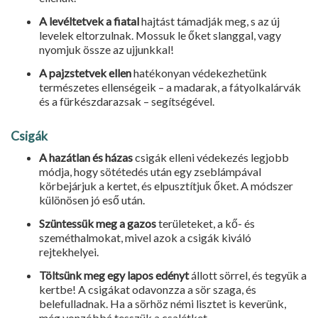
A levéltetvek a fiatal
hajtást tá­madják meg, s az új
levelek eltorzul­nak. Mossuk le őket slanggal, vagy
nyomjuk össze az ujjunkkal!
A pajzstetvek ellen
hatékonyan védekezhetünk
természetes ellen­ségeik – a madarak, a fátyolkalárvák
és a fürkészdarazsak – segít­ségével.
Csigák
A hazátlan és házas
csigák elleni védekezés legjobb
módja, hogy sötétedés után egy zseblám­pával
körbejárjuk a kertet, és elpusztítjuk őket. A módszer
különösen jó eső után.
Szüntessük meg a gazos
területe­ket, a kő- és
szeméthalmokat, mivel azok a csigák kiváló
rejtekhelyei.
Töltsünk meg egy lapos edényt
állott sörrel, és tegyük a
kertbe! A csigákat odavonzza a sör szaga, és
belefulladnak. Ha a sörhöz némi lisztet is keverünk,
még vonzóbbá tesszük a csalétket.