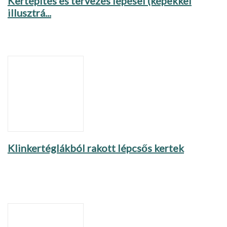
Kertépítés és tervezés lépései (képekkel
illusztrá...
Klinkertéglákból rakott lépcsős kertek