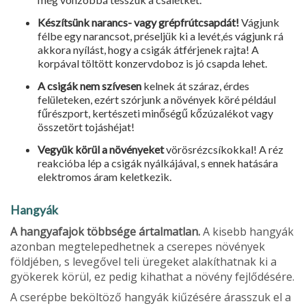
Készítsünk narancs- vagy grépfrútcsapdát!
Vágjunk
félbe egy narancsot, préseljük ki a levét,és vágjunk rá
akkora nyílást, hogy a csigák átférjenek rajta! A
korpával töltött konzervdoboz is jó csapda lehet.
A csigák nem szívesen
kelnek át száraz, érdes
felületeken, ezért szórjunk a növények köré például
fűrészport, kertészeti minőségű kőzúzalékot vagy
összetört tojás­héjat!
Vegyük körül a növényeket
vörös­rézcsíkokkal! A réz
reakcióba lép a csigák nyálkájával, s ennek hatására
elektromos áram keletkezik.
Hangyák
A hangyafajok többsége ártalmat­lan.
A kisebb hangyák
azonban megtelepedhetnek a cserepes növények
földjében, s levegővel teli üregeket alakíthatnak ki a
gyökerek körül, ez pedig kihat­hat a növény fejlődésére.
A cserépbe beköltöző hangyák kiűzésére árasszuk el a