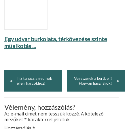
Egy udvar burkolata, térkövezése szinte
műalkotás ...
Tíz tanács a gyomok
Vegyszerek a kertben?
elleni harcokhoz!
Hogyan használjuk?
Vélemény, hozzászólás?
Az e-mail címet nem tesszük közzé.
A kötelező
mezőket
*
karakterrel jelöltük
Hozzászólás
*