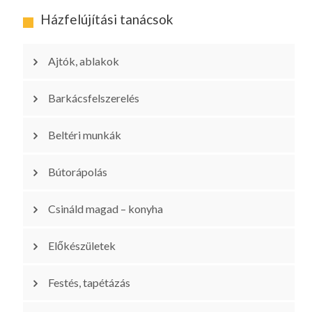
Házfelújítási tanácsok
Ajtók, ablakok
Barkácsfelszerelés
Beltéri munkák
Bútorápolás
Csináld magad – konyha
Előkészületek
Festés, tapétázás