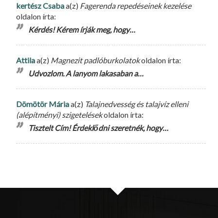
kertész Csaba
a(z)
Fagerenda repedéseinek kezelése
oldalon írta:
Kérdés! Kérem írják meg, hogy…
Attila
a(z)
Magnezit padlóburkolatok
oldalon írta:
Udvozlom. A lanyom lakasaban a…
Dömötör Mária
a(z)
Talajnedvesség és talajvíz elleni
(alépítményi) szigetelések
oldalon írta:
Tisztelt Cím! Érdeklődni szeretnék, hogy…