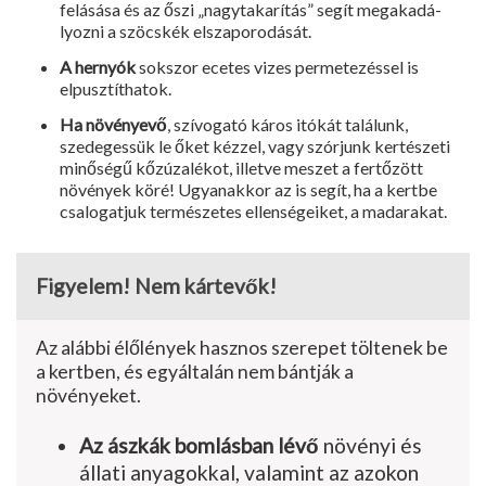
felásása és az őszi „nagytakarítás” segít megakadá­
lyozni a szöcskék elszaporodását.
A hernyók
sokszor ecetes vizes permetezéssel is
elpusztíthatok.
Ha növényevő
, szívogató káros itó­kát találunk,
szedegessük le őket kézzel, vagy szórjunk kertészeti
mi­nőségű kőzúzalékot, illetve meszet a fertőzött
növények köré! Ugyan­akkor az is segít, ha a kertbe
csalo­gatjuk természetes ellenségeiket, a madarakat.
Figyelem! Nem kártevők!
Az alábbi élőlények hasznos szerepet töltenek be
a kertben, és egyáltalán nem bántják a
növényeket.
Az ászkák bomlásban lévő
növényi és
állati anyagokkal, valamint az azokon