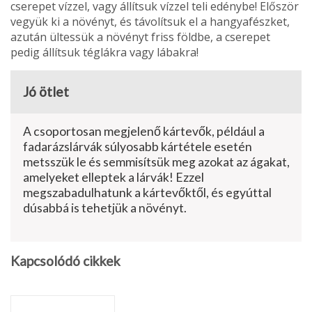
cserepet vízzel, vagy állítsuk vízzel teli edénybe! Először
vegyük ki a növényt, és tá­volítsuk el a hangyafészket,
azután ültessük a növényt friss földbe, a cserepet
pedig állítsuk téglákra vagy lábakra!
Jó ötlet
A csoportosan megjelenő kártevők, például a
fadarázslárvák súlyosabb kártétele esetén
metsszük le és semmisítsük meg azokat az ágakat,
amelyeket elleptek a lárvák! Ezzel
megszabadulhatunk a kártevőktől, és egyúttal
dúsabbá is tehetjük a növényt.
Kapcsolódó cikkek