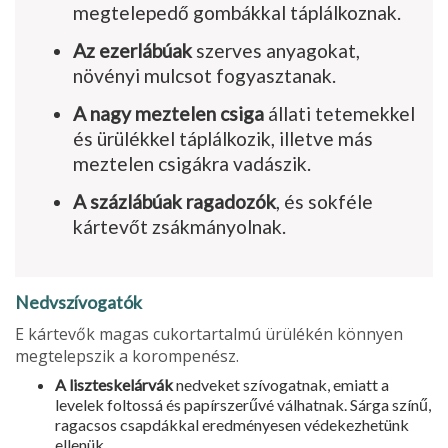
megtelepedő gombákkal táplálkoznak.
Az ezerlábúak
szerves anyagokat,
növényi mulcsot fogyasztanak.
A nagy meztelen csiga
állati tetemekkel
és ürülékkel táplálkozik, illetve más
meztelen csigákra vadászik.
A százlábúak ragadozók
, és sokféle
kártevőt zsákmányolnak.
Nedvszívogatók
E kártevők magas cukortartalmú ürülékén könnyen
megtelepszik a korompenész.
A liszteskelárvák
nedveket szívo­gatnak, emiatt a
levelek foltossá és papírszerűvé válhatnak. Sárga színű,
ragacsos csapdákkal eredményesen védekezhetünk
ellenük.