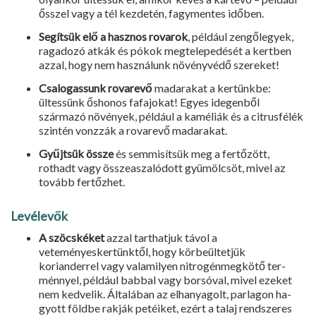
ősszel vagy a tél kezdetén, fagymen­tes időben.
Segítsük elő a hasznos rovarok
, például zengőlegyek,
ragadozó atkák és pókok megtelepedését a kertben
azzal, hogy nem használunk növény­védő szereket!
Csalogassunk rovarevő
madarakat a kertünkbe:
ültessünk őshonos fa­fajokat! Egyes idegenből
származó növények, például a kaméliák és a citrusfélék
szintén vonzzák a rovar­evő madarakat.
Gyűjtsük össze
és semmisítsük meg a fertőzött,
rothadt vagy össze­aszalódott gyümölcsöt, mivel az
tovább fertőzhet.
Levélevők
A szöcskéket
azzal tarthatjuk távol a
veteményeskertünktől, hogy körbeültetjük
korianderrel vagy valamilyen nitrogénmegkötő ter­
ménnyel, például babbal vagy borsó­val, mivel ezeket
nem kedvelik. Álta­lában az elhanyagolt, parlagon ha­
gyott földbe rakják petéiket, ezért a talaj rendszeres