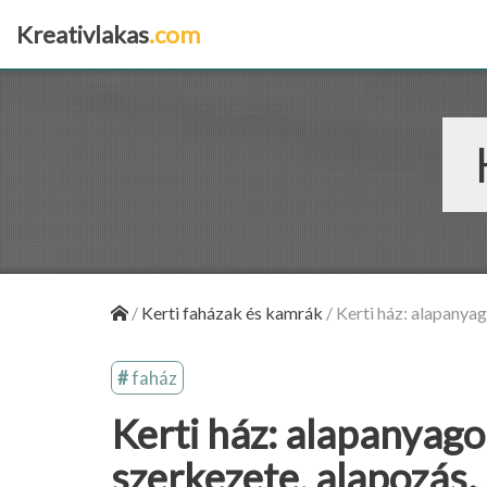
Kreativlakas
.com
×
/
Kerti faházak és kamrák
/
Kerti ház: alapanyag
faház
Kerti ház: alapanyag
szerkezete, alapozás.