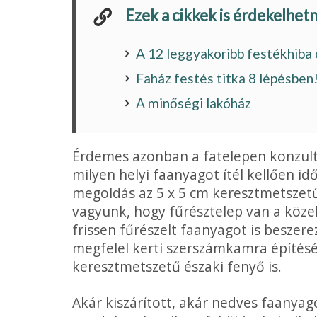
Ezek a cikkek is érdekelhet
A 12 leggyakoribb festékhiba
Faház festés titka 8 lépésbe
A minőségi lakóház
Érdemes azonban a fatelepen konzult
milyen helyi faanyagot ítél kellően i
megoldás az 5 x 5 cm keresztmetszet
vagyunk, hogy fűrésztelep van a közel
frissen fűrészelt faanyagot is beszer
megfelel kerti szerszámkamra építésé
keresztmetszetű északi fenyő is.
Akár kiszárított, akár nedves faanyago