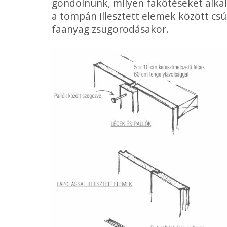
gondolnunk, milyen fakötéseket alkal
a tompán illesztett elemek között cs
faanyag zsugorodásakor.