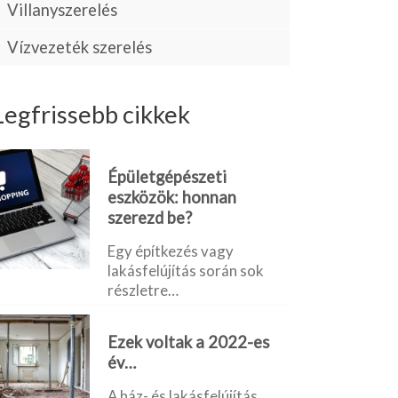
Villanyszerelés
Vízvezeték szerelés
Legfrissebb cikkek
Épületgépészeti
eszközök: honnan
szerezd be?
Egy építkezés vagy
lakásfelújítás során sok
részletre…
Ezek voltak a 2022-es
év…
A ház- és lakásfelújítás