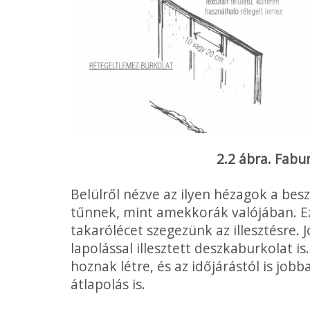
2.2 ábra. Fabu
Belülről nézve az ilyen hézagok a be
tűnnek, mint amekkorák valójában. E
takarólécet szegezünk az illesztésre.
lapolással illesztett deszkaburkolat i
hoznak létre, és az időjárástól is jo
átlapolás is.