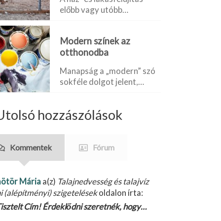
előbb vagy utóbb…
Modern színek az
otthonodba
Manapság a „modern” szó
sokféle dolgot jelent,…
Utolsó hozzászólások
Kommentek
Fórum
ötör Mária
a(z)
Talajnedvesség és talajvíz
ni (alépítményi) szigetelések
oldalon írta:
isztelt Cím! Érdeklődni szeretnék, hogy…