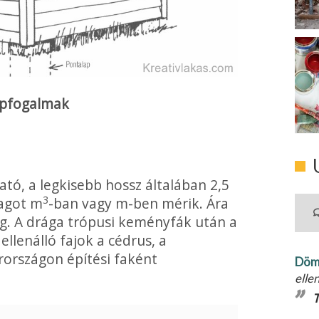
apfogalmak
tó, a legkisebb hossz általában 2,5
3
yagot m
-ban vagy m-ben mérik. Ára
gg. A drága trópusi keményfák után a
llenálló fajok a cédrus, a
rországon építési faként
Döm
elle
T