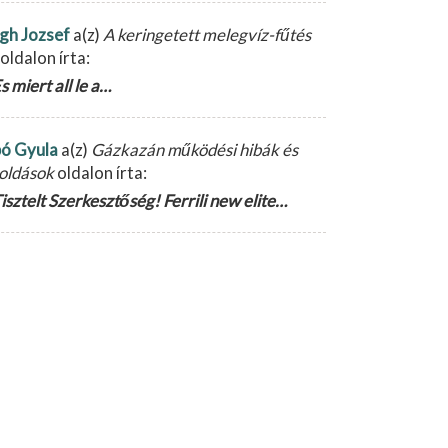
gh Jozsef
a(z)
A keringetett melegvíz-fűtés
oldalon írta:
s miert all le a…
ó Gyula
a(z)
Gázkazán működési hibák és
oldások
oldalon írta:
isztelt Szerkesztőség! Ferrili new elite…