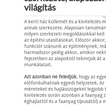
világítás
A kerti ház küllemét és a kivitelezé
annak szerkezete. Alaposan tanulmán
milyen szerkezeti megoldásokkal kell k
az építési utasításokat. Először akko
funkciót szánunk az építménynek, más
harmadszor pedig akkor, amikor nek
fejezetben az alapoktól tekintjük át 
munkálatait.
Azt azonban ne feledjük
, hogy az egy
előfordulhatnak egyedi helyzetek. Az
méreteket és hajlásszögeket legjobb 
kivitelezés során azonban a faanyag 
éghajlattól és a faanyag típusától) a