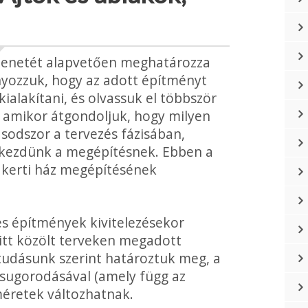
s menetét alapvetően meghatározza
yozzuk, hogy az adott építményt
ialakítani, és olvassuk el többször
r, amikor átgondoljuk, hogy milyen
odszor a tervezés fázisában,
ikezdünk a megépítésnek. Ebben a
a kerti ház megépítésének
es építmények kivitelezésekor
 itt közölt terveken megadott
tudásunk szerint határoztuk meg, a
zsugorodásával (amely függ az
 méretek változhatnak.