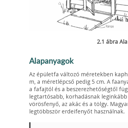
2.1 ábra Al
Alapanyagok
Az épületfa változó méretekben kapha
m, a méretlépcső pedig 5 cm. A faan
a fafajtól és a beszerezhetőségtől fü
legtartósabb, korhadásnak leginkább e
vörösfenyő, az akác és a tölgy. Magya
legtöbbször erdeifenyőt használnak.