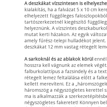
A deszkákat vízszintesen is elhelyezhe
kialakítás, ha a falvázat 5 x 10 cm k
elhelyezett függőleges faloszlopokból 
tartószerkezetnél kiegészítő függőlege
helyeznünk. A vízszintes deszkaburkol
mutat kerti házakon. Az egyik változat
amely fűrész-telepi hulladékot jelent.
deszkákat 12 mm vastag rétegelt leme
A sarkoknál és az ablakok körül
ennél 
hosszra kell vágnunk az elemek végét
falburkolattípus a fazsindely és a text
rétegelt lemez feltalálása előtt a fal
kellett merevíteni. Ez a „háromszögelé
háromszög a négyszögletes kerettel sz
ma is alkalmazzák a szerkezetépítésb
négyszögletes fakeretet! Könnyen bel