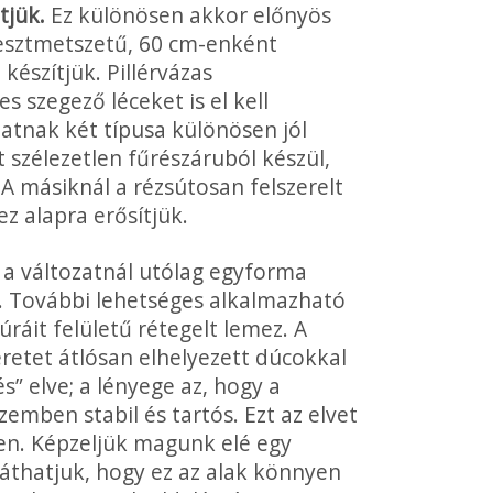
tjük.
Ez különösen akkor előnyös
eresztmetszetű, 60 cm-enként
készítjük. Pillérvázas
s szegező léceket is el kell
atnak két típusa különösen jól
 szélezetlen fűrészáruból készül,
 A másiknál a rézsútosan felszerelt
z alapra erősítjük.
a változatnál utólag egyforma
. További lehetséges alkalmazható
úráit felületű rétegelt lemez. A
keretet átlósan elhelyezett dúcokkal
s” elve; a lényege az, hogy a
emben stabil és tartós. Ezt az elvet
en. Képzeljük magunk elé egy
áthatjuk, hogy ez az alak könnyen