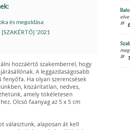
nek:
Balo
elve
 oka és megoldása
E
n! [SZAKÉRTŐ] ‘2021
Szab
meg
T
álni hozzáértő szakemberrel, hogy
dőjárásállónak. A leggazdaságosabb
ű fenyőfa. Ha olyan szerencsések
ünkben, kiszárítatlan, nedves,
ezhetünk, amely tökéletesen
hez. Olcsó faanyag az 5 x 5 cm
t választunk, alaposan át kell