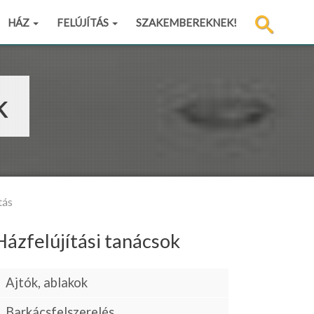
HÁZ
FELÚJÍTÁS
SZAKEMBEREKNEK!
k
tás
Házfelújítási tanácsok
Ajtók, ablakok
Barkácsfelszerelés