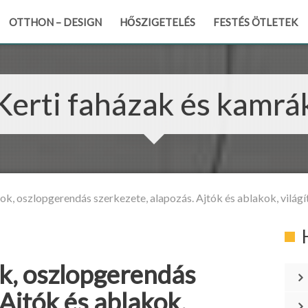
OTTHON – DESIGN
HŐSZIGETELÉS
FESTÉS ÖTLETEK
Kerti faházak és kamrá
ok, oszlopgerendás szerkezete, alapozás. Ajtók és ablakok, világí
ok, oszlopgerendás
 Ajtók és ablakok,