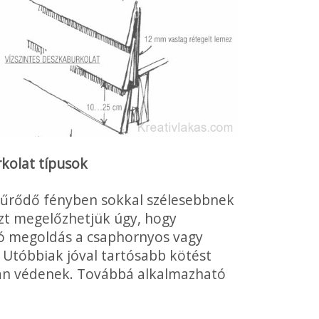
rkolat típusok
szűrődő fényben sokkal szélesebbnek
zt megelőzhetjük úgy, hogy
 Jó megoldás a csaphornyos vagy
s. Utóbbiak jóval tartósabb kötést
bban védenek. Továbbá alkalmazható