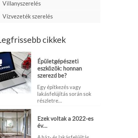
Villanyszerelés
Vízvezeték szerelés
Legfrissebb cikkek
Épületgépészeti
eszközök: honnan
szerezd be?
Egy építkezés vagy
lakásfelújítás során sok
részletre…
Ezek voltak a 2022-es
év…
A ház- és lakásfelújítás