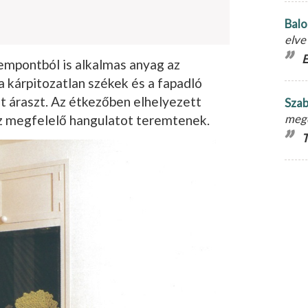
Balo
elve
E
zempontból is alkalmas anyag az
a kárpitozatlan székek és a fapadló
 áraszt. Az étkezőben elhe­lyezett
Szab
meg
 megfelelő hangulatot teremtenek.
T