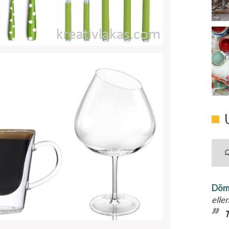
Döm
elle
T