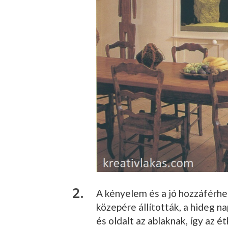
A kényelem és a jó hozzáférhe
közepére állí­tották, a hideg n
és ol­dalt az ablaknak, így az 