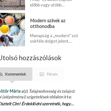
előbb vagy utóbb…
Modern színek az
otthonodba
Manapság a „modern” szó
sokféle dolgot jelent,…
Utolsó hozzászólások
Kommentek
Fórum
ötör Mária
a(z)
Talajnedvesség és talajvíz
ni (alépítményi) szigetelések
oldalon írta:
isztelt Cím! Érdeklődni szeretnék, hogy…