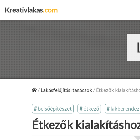
Kreativlakas
.com
×
/
Lakásfelújítási tanácsok
/
Étkezők kialakításh
belsőépítészet
étkező
lakberendez
Étkezők kialakításho