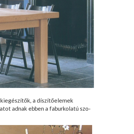
ki­egészítők, a díszítő­elemek
latot adnak ebben a faburkolatú szo­