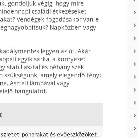
ük, gondoljuk végig, hogy mire
 mindennapi családi étkezéseket
lmiakat? Vendégek fogadásakor van-e
 megnagyobbítsuk? Napközben vagy
kadálymentes legyen az út. Akár
appali egyik sarka, a környezet
y stabil asztal és néhány szék
 van szükségünk, amely elegendő fényt
nne. Asztali lámpával vagy
lelő hangulatot.
k
észletet, poharakat és evőeszközöket.