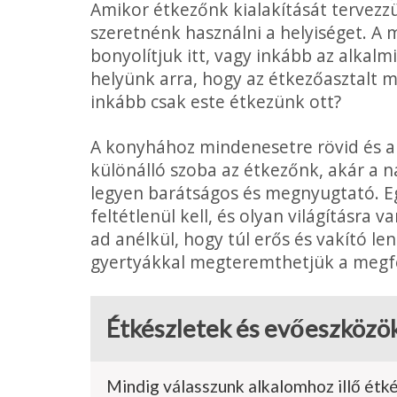
Amikor étkezőnk kialakítását tervezz
szeretnénk használni a helyiséget. A
bonyolítjuk itt, vagy inkább az alka
helyünk arra, hogy az étkezőasztalt
inkább csak este étkezünk ott?
A konyhához mindenesetre rövid és a
különálló szoba az étkezőnk, akár a n
legyen barátságos és megnyugtató. Eg
feltétlenül kell, és olyan világításra
ad anélkül, hogy túl erős és vakító le
gyertyákkal megteremthetjük a megfe
Étkészletek és evőeszközö
Mindig válasszunk alkalomhoz illő étk