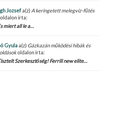
gh Jozsef
a(z)
A keringetett melegvíz-fűtés
oldalon írta:
s miert all le a…
ó Gyula
a(z)
Gázkazán működési hibák és
oldások
oldalon írta:
isztelt Szerkesztőség! Ferrili new elite…