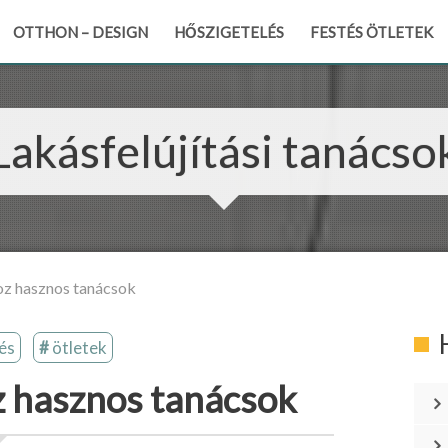
OTTHON – DESIGN
HŐSZIGETELÉS
FESTÉS ÖTLETEK
Lakásfelújítási tanácso
oz hasznos tanácsok
és
ötletek
z hasznos tanácsok