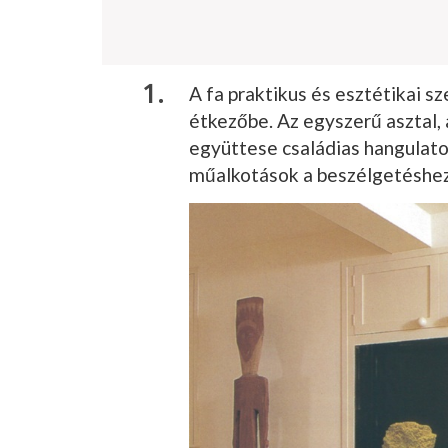
A fa praktikus és esztétikai s
étkezőbe. Az egyszerű asztal, 
együttese családias hangulatot
műalkotások a beszélgetéshez