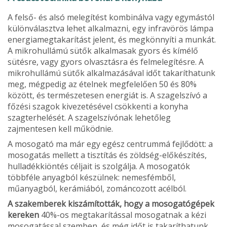
A felső- és alsó melegítést kombinálva vagy egymástól
különválasztva lehet alkalmazni, egy infravörös lámpa
energiamegtakarítást jelent, és megkönnyíti a munkát.
A mikrohullámú sütők alkalmasak gyors és kímélő
sütésre, vagy gyors olvasztásra és felmelegítésre. A
mikrohullámú sütők alkal­mazásával időt takaríthatunk
meg, mégpedig az ételnek megfelelően 50 és 80%
között, és természetesen energiát is. A szagelszívó a
főzési szagok kivezetésével csökkenti a konyha
szagterhelését. A szagelszívónak lehetőleg
zajmentesen kell működnie.
A mosogató ma már egy egész centrummá fejlődött: a
mosogatás mellett a tisztítás és zöldség-előkészítés,
hulladék­kiöntés céljait is szolgálja. A mosogatók
többféle anyagból készülnek: nemesfémből,
műanyagból, kerámiából, zománcozott acélból.
A szakemberek kiszámítot­ták, hogy a mosogatógépek
kereken
40%-os megtakarítással mosogatnak a kézi
mosogatással szemben, és még időt is takaríthatunk