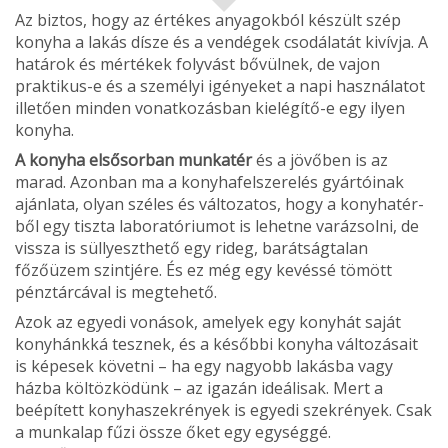
Az biztos, hogy az értékes anyagokból készült szép
konyha a lakás dísze és a vendégek csodálatát kivívja. A
határok és mértékek folyvást bővülnek, de vajon
praktikus-e és a személyi igényeket a napi használatot
illetően minden vonatkozásban kielégítő-e egy ilyen
konyha.
A konyha elsősorban munkatér
és a jövőben is az
marad. Azonban ma a konyhafelszerelés gyártóinak
ajánlata, olyan széles és változatos, hogy a konyhatér­
ből egy tiszta laboratóriumot is lehetne varázsolni, de
vissza is süllyeszthető egy rideg, barátságtalan
főzőüzem szint­jére. És ez még egy kevéssé tömött
pénztárcával is meg­tehető.
Azok az egyedi voná­sok, amelyek egy konyhát saját
konyhánkká tesznek, és a későbbi konyha változásait
is képesek követni – ha egy nagyobb lakásba vagy
házba költözködünk – az igazán ideálisak. Mert a
beépített konyhaszekrények is egyedi szekrények. Csak
a munkalap fűzi össze őket egy egységgé.