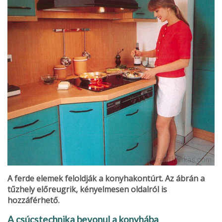
A ferde elemek feloldják a konyhakontúrt. Az ábrán a
tűzhely előreugrik, kényelmesen oldalról is
hozzáférhető.
A csúcstechnika bevonul a konyhába