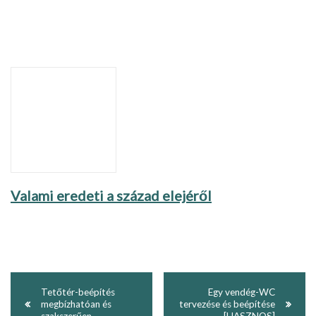
Valami eredeti a század elejéről
Tetőtér-beépítés
Egy vendég-WC
megbízhatóan és
tervezése és beépítése
szakszerűen
[HASZNOS]