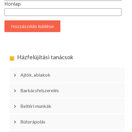
Honlap
Házfelújítási tanácsok
Ajtók, ablakok
Barkácsfelszerelés
Beltéri munkák
Bútorápolás