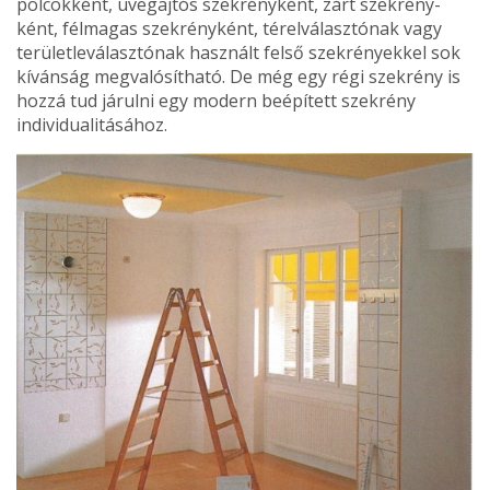
polcokként, üvegajtós szekrényként, zárt szekrény­
ként, félmagas szekrényként, térelválasztónak vagy
területleválasztónak használt felső szekrényekkel sok
kívánság megvalósítható. De még egy régi szekrény is
hozzá tud járulni egy modern beépített szekrény
individualitásához.