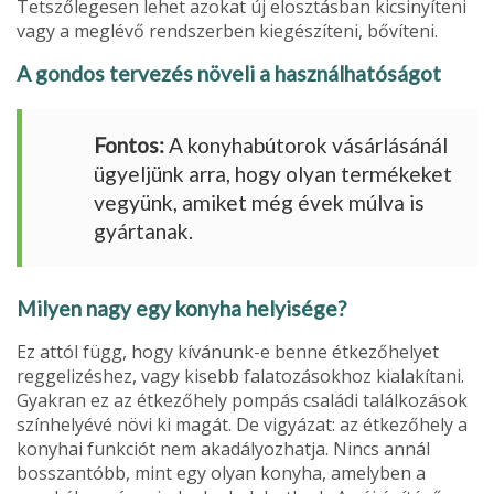
Tetszőlegesen lehet azokat új elosztásban kicsinyíteni
vagy a meglévő rendszerben kiegészíteni, bővíteni.
A gondos tervezés növeli a használhatóságot
Fontos:
A konyhabútorok vásárlásánál
ügyeljünk arra, hogy olyan termékeket
vegyünk, amiket még évek múlva is
gyártanak.
Milyen nagy egy konyha helyisége?
Ez attól függ, hogy kívánunk-e benne étkezőhelyet
reggelizéshez, vagy kisebb falatozásokhoz kialakítani.
Gyakran ez az étkezőhely pompás családi találkozások
színhelyévé növi ki magát. De vigyázat: az étkező­hely a
konyhai funkciót nem akadályozhatja. Nincs annál
bosszantóbb, mint egy olyan konyha, amelyben a