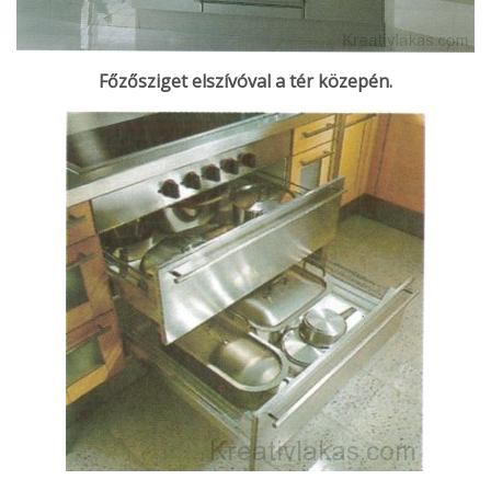
Főzősziget elszívóval a tér közepén.