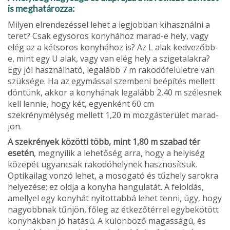
is meghatározza:
Milyen elrendezéssel lehet a legjobban kihasználni a
teret? Csak egysoros konyhához marad-e hely, vagy
elég az a kétsoros konyhához is? Az L alak kedvezőbb-
e, mint egy U alak, vagy van elég hely a sziget­alakra?
Egy jól használható, legalább 7 m rakodófelületre van
szüksége. Ha az egymással szembeni beépítés mellett
döntünk, akkor a konyhának legalább 2,40 m szélesnek
kell lennie, hogy két, egyenként 60 cm
szekrénymélység mellett 1,20 m mozgásterület marad­
jon.
A szekrények közötti több, mint 1,80 m szabad tér
esetén
, megnyílik a lehetőség arra, hogy a helyiség
közepét ugyancsak rakodóhelynek hasznosítsuk.
Optikailag vonzó lehet, a mosogató és tűzhely sarokra
helyezése; ez oldja a konyha hangulatát. A feloldás,
amellyel egy konyhát nyitot­tabbá lehet tenni, úgy, hogy
nagyobbnak tűnjön, főleg az étkezőtérrel egybekötött
konyhákban jó hatású. A különböző magasságú, és