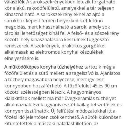
választék.
A sarokszekrényekben létezik forgatható
kör alakú, rakodó­felületű, amelyekkel a tér teljesen
kihasználható. A sarokszekrény éknél az ajtó a
sarokhoz képest ferdén helyezkedik el: kitűnő
megoldás, mert kihasználható a sarok, amely sok
tárolási lehetőséget kínál fel. A felső- és alsószekrény
közötti hely kihasználására készülnek függesztő
rendszerek. A szekrények, praktikus görgőkkel,
alkalmasak az elektromos konyhai készülékek
elhelyezésére is.
A működőképes konyha tűzhelyéhez
tartozik még a
főzőfelület és a sütő mellett a szagelszívó is. Ajánlatos
a tűzhely magasabbra helyezése, mert így lesz
könnyebben hozzáférhető. A főzőfelület 45 és 90 cm
közötti szélesség­ben létezik. A hagyományos
kialakítások mellett ma már üvegkerámiás tűzhelyet
alkalmaznak. Ezek ugyanis esztétikailag tetszetősek és
könnyen tisztíthatók. Új fel­fűtési módozatokkal itt a
főzési idő jelentősen csökkenthető. A sütők különösen
kitüntetet­tek a műszaki haladást illetően: az