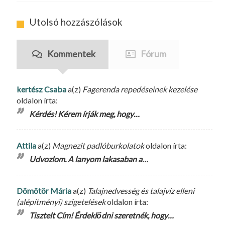
Utolsó hozzászólások
Kommentek
Fórum
kertész Csaba
a(z)
Fagerenda repedéseinek kezelése
oldalon írta:
Kérdés! Kérem írják meg, hogy…
Attila
a(z)
Magnezit padlóburkolatok
oldalon írta:
Udvozlom. A lanyom lakasaban a…
Dömötör Mária
a(z)
Talajnedvesség és talajvíz elleni
(alépítményi) szigetelések
oldalon írta:
Tisztelt Cím! Érdeklődni szeretnék, hogy…