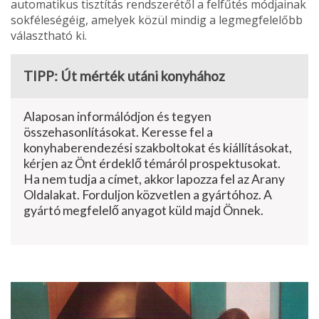
automatikus tisztítás rend­szerétől a felfűtés módjainak
sokféleségéig, amelyek közül mindig a legmegfelelőbb
választható ki.
TIPP: Út mérték utáni konyhához
Alaposan informálódjon és te­gyen
összehasonlításokat. Ke­resse fel a
konyhaberendezési szakboltokat és kiállításokat,
kérjen az Önt érdeklő témáról prospektusokat.
Ha nem tudja a címet, akkor lapozza fel az Arany
Oldalakat. Forduljon közvetlen a gyártóhoz. A
gyár­tó megfelelő anyagot küld majd Önnek.