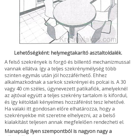
Lehetőségként: helymegtakarító asztaltoldalék.
A felső szekrények is forgó és billentő mechanizmussal
vannak ellátva. így a teljes szekrénymélység több
szinten egymás után jól hozzáférhető. Ehhez
alkalmazkodnak a sarkok szekrényei és polcai is. A 30
vagy 40 cm széles, úgynevezett patikafiók, amelyeknél
az ajtóval együtt a teljes szekrény tartalom is kifordul,
és így kétoldali kényelmes hozzáférést tesz lehetővé.
Ha valaki itt gondosan előre elhatározza, hogy a
szekrényekbe mit szeretne elhelyezni, az a belső
kialakítást teljesen annak megfelelően rendezheti el.
Manapság ilyen szempontból is nagyon nagy a