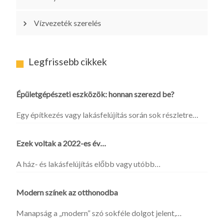
Vízvezeték szerelés
Legfrissebb cikkek
Épületgépészeti eszközök: honnan szerezd be?
Egy építkezés vagy lakásfelújítás során sok részletre…
Ezek voltak a 2022-es év…
A ház- és lakásfelújítás előbb vagy utóbb…
Modern színek az otthonodba
Manapság a „modern” szó sokféle dolgot jelent,…