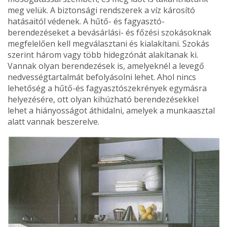
meg velük. A biztonsági rendszerek a víz károsító
hatásaitól védenek. A hűtő- és fagyasztó-
berendezéseket a bevásárlási- és főzési szoká­soknak
megfelelően kell megválasztani és kialakítani. Szokás
szerint három vagy több hidegzónát alakítanak ki.
Vannak olyan berendezések is, amelyeknél a levegő
nedvesség­tartalmát befolyásolni lehet. Ahol nincs
lehetőség a hűtő-és fagyasztószekrények egymásra
helyezésére, ott olyan kihúzható berendezésekkel
lehet a hiányosságot áthidalni, amelyek a munkaasztal
alatt vannak beszerelve.