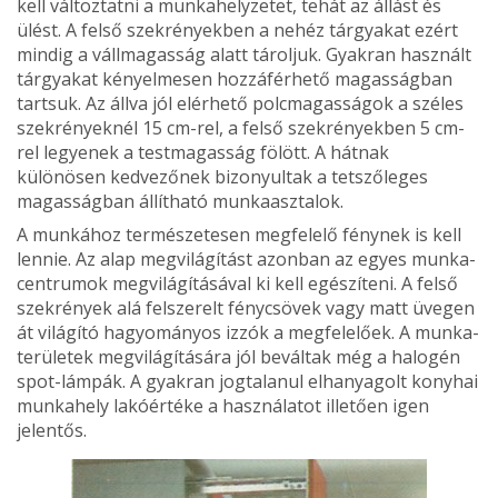
kell változtatni a munka­helyzetet, tehát az állást és
ülést. A felső szekrényekben a nehéz tárgyakat ezért
mindig a vállmagasság alatt tároljuk. Gyakran használt
tárgyakat kényelmesen hozzáférhető magasságban
tartsuk. Az állva jól elérhető polcmagasságok a széles
szekrényeknél 15 cm-rel, a felső szekrényekben 5 cm-
rel legyenek a testmagasság fölött. A hátnak
különösen kedvezőnek bizonyultak a tetszőleges
magasságban állítható munka­asztalok.
A munkához természetesen megfelelő fénynek is kell
lennie. Az alap megvilágítást azonban az egyes munka­
centrumok megvilágításával ki kell egészíteni. A felső
szekrények alá felszerelt fény­csövek vagy matt üvegen
át világító hagyományos izzók a megfelelőek. A munka­
területek megvilágítására jól beváltak még a halogén
spot-lámpák. A gyakran jogtalanul elhanyagolt konyhai
munkahely lakóértéke a használatot illetően igen
jelentős.