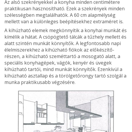
Az alsó szekrényekkel a konyha minden centimétere
praktikusan hasznosítható. Ezek a szekrények minden
szélességben megtalálhatók. A 60 cm alapmélység
mellett van a különleges beépítésekhez extraméret is.
A kihúzható elemek meg­könnyítik a konyhai munkát és
kímélik a hátat. A csöpögtető tálcák a tűzhely mellett és
alatt szintén munkát könnyítők. A legfontosabb napi
élelmi­szerekhez a kihúzható fiókok az előkészítő-
részen, a kihúz­ható szeméttartó a mosogató alatt, a
speciális konyhagépek, vágók, kenyér és üvegek
kihúzható tartói, mind munkát könnyítők. Ezenkívül a
kihúzható asztallap és a törölgetőrongy tartó szolgál a
munka praktikusabb végzésére.