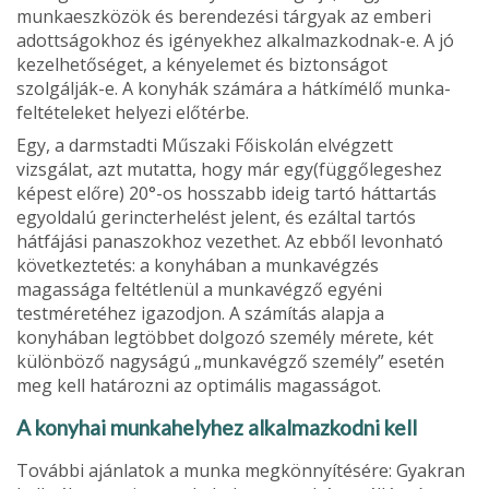
munkaeszkö­zök és berendezési tárgyak az emberi
adottságokhoz és igényekhez alkalmazkod­nak-e. A jó
kezelhetőséget, a kényelemet és biztonságot
szolgálják-e. A konyhák számára a hátkímélő munka­
feltételeket helyezi előtérbe.
Egy, a darmstadti Műszaki Főiskolán elvégzett
vizsgálat, azt mutatta, hogy már egy(függőlegeshez
képest előre) 20°-os hosszabb ideig tartó háttartás
egyoldalú gerinc­terhelést jelent, és ezáltal tartós
hátfájási panaszokhoz vezethet. Az ebből levonható
következ­tetés: a konyhában a munka­végzés
magassága feltétlenül a munkavégző egyéni
testméretéhez igazodjon. A számítás alapja a
konyhában legtöbbet dolgozó személy mérete, két
különböző nagy­ságú „munkavégző személy” esetén
meg kell határozni az optimális magasságot.
A konyhai munkahelyhez alkalmazkodni kell
További ajánlatok a munka megkönnyítésére: Gyakran