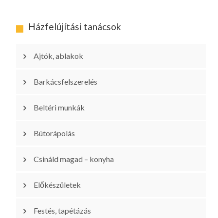
Házfelújítási tanácsok
Ajtók, ablakok
Barkácsfelszerelés
Beltéri munkák
Bútorápolás
Csináld magad – konyha
Előkészületek
Festés, tapétázás