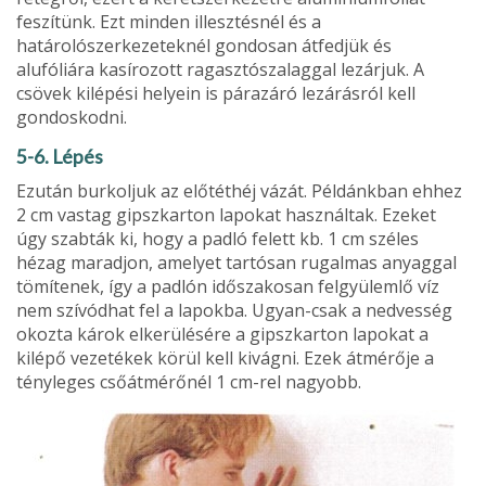
feszítünk. Ezt minden illesztésnél és a
határolószerkezeteknél gondosan átfedjük és
alufóliára kasírozott ragasztószalaggal lezárjuk. A
csövek kilépési helyein is párazáró lezárásról kell
gondoskodni.
5-6. Lépés
Ezután burkoljuk az előtéthéj vázát. Példánkban ehhez
2 cm vastag gipszkarton lapokat használtak. Ezeket
úgy szabták ki, hogy a padló felett kb. 1 cm széles
hézag maradjon, amelyet tartósan rugalmas anyaggal
tömítenek, így a padlón időszakosan felgyülemlő víz
nem szívódhat fel a lapokba. Ugyan-csak a nedvesség
okozta károk elkerülésére a gipszkarton lapokat a
kilépő vezetékek körül kell kivágni. Ezek átmérője a
tényleges csőátmérőnél 1 cm-rel nagyobb.