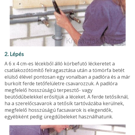
2. Lépés
A 6 x 4 cm-es lécekből álló körbefutó léckeretet a
csatlakozótömítő felragasztása után a tömörfa betét
elülső élével pontosan egy vonalban a padlóra és a már
burkolt ferde tetőfelületre csavarozzuk. A padlóra
megfelelő hosszúságú terpesztő- vagy
beütődűbelekkel erősítjük a léceket. A ferde tetősíknál,
ha a szerelőcsavarok a tetősík tartóvázába kerülnek,
megfelelő hosszúságú facsavarok is elegendők,
egyébként pedig üregdűbeleket használhatunk.