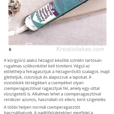
A körgyűrű alakú hézagot később szintén tartósan
rugalmas szilikonkittel kell tömíteni. Végül az
előtéthéjra felragasztjuk a hézagerősítő szalagot, majd
gletteljük, csiszoljuk és alapozzuk a lapokat. A
vizesblokk térségében a csempéket olyan
csemperagasztóval ragasztjuk fel, amely egy-úttal
vízszigetelő is. Alkalmas lehet a csemperagasztóval
rendszer azonos, használati víz elleni, kent szigetelés.
A többi helyen normál csemperagasztót
használhatunk. A padlófelületekhez megfelel a