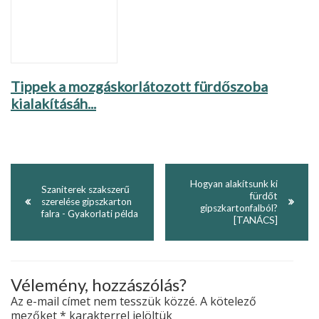
Tippek a mozgáskorlátozott fürdőszoba
kialakításáh...
Hogyan alakítsunk ki
Szaniterek szakszerű
fürdőt
szerelése gipszkarton
gipszkartonfalból?
falra - Gyakorlati példa
[TANÁCS]
Vélemény, hozzászólás?
Az e-mail címet nem tesszük közzé.
A kötelező
mezőket
*
karakterrel jelöltük