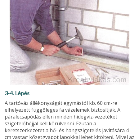
3-4. Lépés
A tartóváz állékonyságát egymástól kb. 60 cm-re
elhelyezett függőleges fa vázelemek biztosítják. A
páralecsapódás ellen minden hidegvíz-vezetéket
szigetelőhéjjal kell körülvenni. Ezután a
keretszerkezetet a hő- és hangszigetelés javítására 4
cm vastag kőzetgyapot lapokkal lehet kitölteni. Mivel az