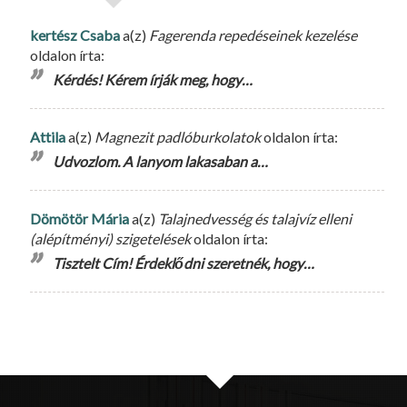
kertész Csaba
a(z)
Fagerenda repedéseinek kezelése
oldalon írta:
Kérdés! Kérem írják meg, hogy…
Attila
a(z)
Magnezit padlóburkolatok
oldalon írta:
Udvozlom. A lanyom lakasaban a…
Dömötör Mária
a(z)
Talajnedvesség és talajvíz elleni
(alépítményi) szigetelések
oldalon írta:
Tisztelt Cím! Érdeklődni szeretnék, hogy…