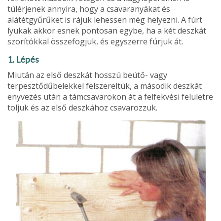
túlérjenek annyira, hogy a csavaranyákat és
alátétgyűrűket is rájuk lehessen még helyezni. A fúrt
lyukak akkor esnek pontosan egybe, ha a két deszkát
szorítókkal összefogjuk, és egyszerre fúrjuk át.
1. Lépés
Miután az első deszkát hosszú beütő- vagy
terpesztődűbelekkel felszereltük, a második deszkát
enyvezés után a támcsavarokon át a felfekvési felületre
toljuk és az első deszkához csavarozzuk.