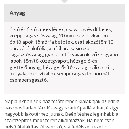
Anyag
4 x 6 és 6 x 6 cm-es lécek, csavarok és dűbelek,
krepp ragasztószalag, 20 mm-es gipszkarton
építőlapok, tömörfa betétek, csatlakozótömítő,
párazáró alufólia, alufóliára kasírozott
ragasztószalag, gyorsépítőcsavarok, kőzetgyapot
lapok, tömítő kőzetgyapot, hézagoló-és
glettelőanyag, hézagerősítő szalag, szilikonkitt,
mélyalapozó, vízálló csemperagasztó, normál
csemperagasztó.
Napjainkban sok ház tetőterében kialakítják az eddig
hasznosítatlan tároló- vagy szárítópadlásokat, és így
nagyobb lakótérhez jutnak. Beépítéshez leginkább a
szárazépítés módszereit alkalmazzák. Ha nem csak
belső átalakításról van szó, s a fedélszerkezet is