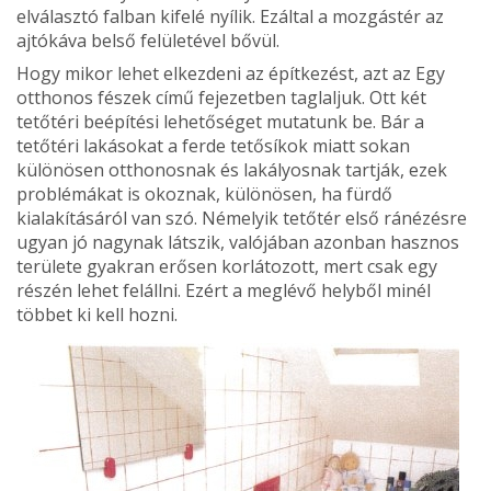
elválasztó falban kifelé nyílik. Ezáltal a mozgástér az
ajtókáva belső felületével bővül.
Hogy mikor lehet elkezdeni az építkezést, azt az Egy
otthonos fészek című fejezetben taglaljuk. Ott két
tetőtéri beépítési lehetőséget mutatunk be. Bár a
tetőtéri lakásokat a ferde tetősíkok miatt sokan
különösen otthonosnak és lakályosnak tartják, ezek
problémákat is okoznak, különösen, ha fürdő
kialakításáról van szó. Némelyik tetőtér első ránézésre
ugyan jó nagynak látszik, valójában azonban hasznos
területe gyakran erősen korlátozott, mert csak egy
részén lehet felállni. Ezért a meglévő helyből minél
többet ki kell hozni.