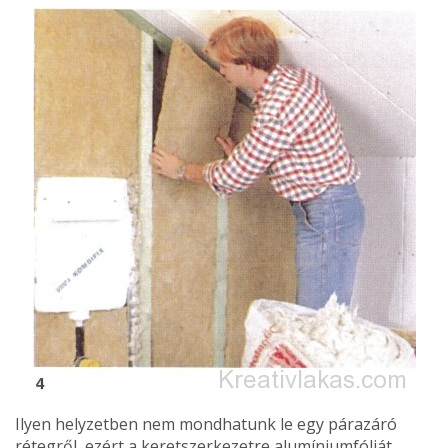
Ilyen helyzetben nem mondhatunk le egy párazáró
rétegről, ezért a keretszerkezetre alumíniumfóliát