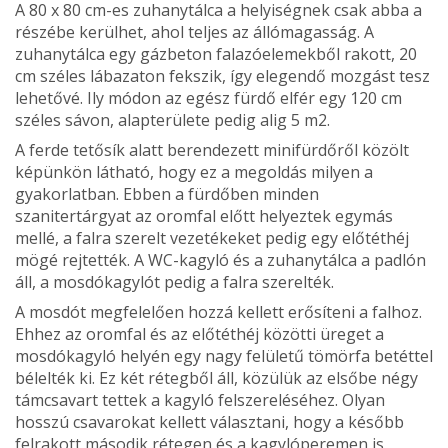
A 80 x 80 cm-es zuhanytálca a helyiségnek csak abba a
részébe kerülhet, ahol teljes az állómagasság. A
zuhanytálca egy gázbeton falazóelemekből rakott, 20
cm széles lábazaton fekszik, így elegendő mozgást tesz
lehetővé. Ily módon az egész fürdő elfér egy 120 cm
széles sávon, alapterülete pedig alig 5 m2.
A ferde tetősík alatt berendezett minifürdőről közölt
képünkön látható, hogy ez a megoldás milyen a
gyakorlatban. Ebben a fürdőben minden
szanitertárgyat az oromfal előtt helyeztek egymás
mellé, a falra szerelt vezetékeket pedig egy előtéthéj
mögé rejtették. A WC-kagyló és a zuhanytálca a padlón
áll, a mosdókagylót pedig a falra szerelték.
A mosdót megfelelően hozzá kellett erősíteni a falhoz.
Ehhez az oromfal és az előtéthéj közötti üreget a
mosdókagyló helyén egy nagy felületű tömörfa betéttel
bélelték ki. Ez két rétegből áll, közülük az elsőbe négy
támcsavart tettek a kagyló felszereléséhez. Olyan
hosszú csavarokat kellett választani, hogy a később
felrakott második rétegen és a kagylóperemen is