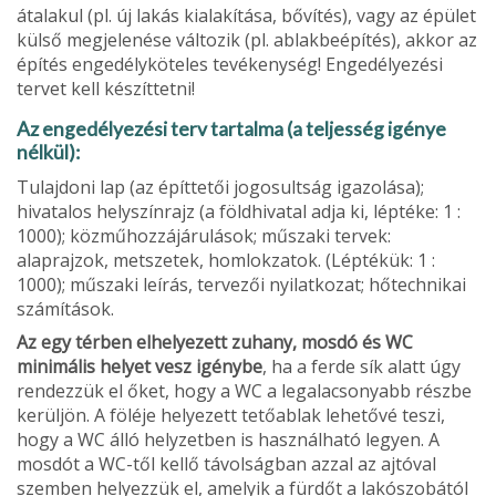
átalakul (pl. új lakás kialakítása, bővítés), vagy az épület
külső megjelenése változik (pl. ablakbeépítés), akkor az
építés engedélyköteles tevékenység! Engedélyezési
tervet kell készíttetni!
Az engedélyezési terv tartalma (a teljesség igénye
nélkül):
Tulajdoni lap (az építtetői jogosultság igazolása);
hivatalos helyszínrajz (a földhivatal adja ki, léptéke: 1 :
1000); közműhozzájárulások; műszaki tervek:
alaprajzok, metszetek, homlokzatok. (Léptékük: 1 :
1000); műszaki leírás, tervezői nyilatkozat; hőtechnikai
számítások.
Az egy térben elhelyezett zuhany, mosdó és WC
minimális helyet vesz igénybe
, ha a ferde sík alatt úgy
rendezzük el őket, hogy a WC a legalacsonyabb részbe
kerüljön. A föléje helyezett tetőablak lehetővé teszi,
hogy a WC álló helyzetben is használható legyen. A
mosdót a WC-től kellő távolságban azzal az ajtóval
szemben helyezzük el, amelyik a fürdőt a lakószobától