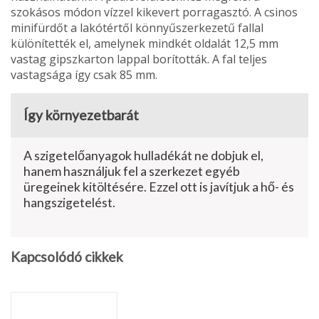
szokásos módon vízzel kikevert porragasztó. A csinos
minifürdőt a lakótértől könnyűszerkezetű fallal
különítették el, amelynek mindkét oldalát 12,5 mm
vastag gipszkarton lappal borították. A fal teljes
vastagsága így csak 85 mm.
Így környezetbarát
A szigetelőanyagok hulladékát ne dobjuk el,
hanem használjuk fel a szerkezet egyéb
üregeinek kitöltésére. Ezzel ott is javítjuk a hő- és
hangszigetelést.
Kapcsolódó cikkek