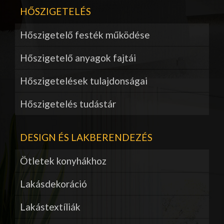
HŐSZIGETELÉS
Hőszigetelő festék működése
Hőszigetelő anyagok fajtái
Hőszigetelések tulajdonságai
Hőszigetelés tudástár
DESIGN ÉS LAKBERENDEZÉS
Ötletek konyhákhoz
Lakásdekoráció
Lakástextíliák