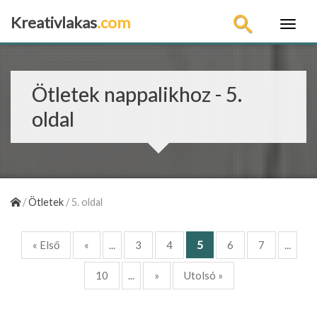
Kreativlakas
.com
×
Ötletek nappalikhoz - 5.
oldal
/
Ötletek
/
5. oldal
5
« Első
«
...
3
4
6
7
...
10
...
»
Utolsó »