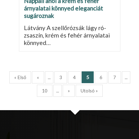
Nappali ahol a krém és fehér
árnyalatai könnyed eleganciát
sugároznak
Látvány A szellőrózsák lágy ró­
zsaszín, krém és fehér árnyalatai
könnyed…
5
« Első
«
...
3
4
6
7
...
10
...
»
Utolsó »