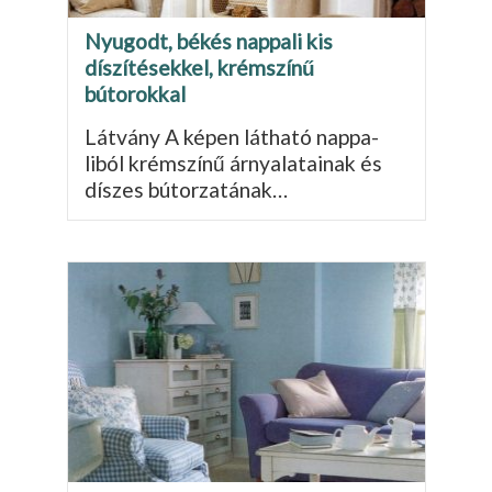
Nyugodt, békés nappali kis
díszítésekkel, krémszínű
bútorokkal
Látvány A képen látható nappa­
liból krémszínű árnyalatainak és
díszes bútorzatának…