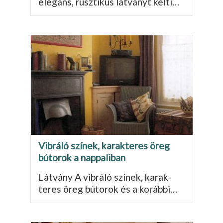
elegáns, rusztikus látványt kelti…
Vibráló színek, karak­teres öreg
bútorok a nappaliban
Látvány A vibráló színek, karak­
teres öreg bútorok és a korábbi…