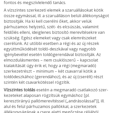
fontos és megszívlelendő tanács.
A vízszintes szerkezeti elemek a szaruállásokat kötik
össze egymással, ill. a szaruálláson belüli állékonyságot
biztosítják. Ha ki kell cserélni őket, akkor velük
párhuza­mos helyzetű, szét- és elcsúszás, valamint
feldőlés elleni, ideiglenes biztosító merevítésekre van
szükség. Egész elemeket vagy csak elemrészeket
cserélünk. Az utóbbi esetben a régi és az új részek
együttműködését toldó-deszkával vagy nagyobb
igénybevétel esetén toldógerendával biztosítják. Az
elmozdulásmentes – nem csukló­szerű – kapcsolat
kialakítását úgy érik el, hogy a régi (megmaradó)
szerkezetrészt – minimum – két csavarral kötik a
toldódeszkához (gerendához), és az új (cserélt) részt
szintén két csavarkötéssel rögzítik.
Vízszintes toldás
esetén a megmaradó csatlakozó szer­
kezeteket alaposan rögzítsük egymáshoz [pl.
keresztirányú pallómerevítéssel („andrásolással”)], ill.
alul és felül pár­huzamos pallókkal, a szerkezetek
állékonyságának a csere alatti megőrzése céljából.