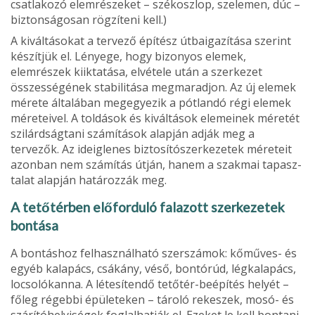
csatlakozó elemrészeket – szék­oszlop, szelemen, dúc –
biztonságosan rögzíteni kell.)
A kiváltásokat a tervező építész útbaigazítása szerint
készítjük el. Lényege, hogy bizonyos elemek,
elemrészek kiiktatása, elvétele után a szerkezet
összességének sta­bilitása megmaradjon. Az új elemek
mérete általában megegyezik a pótlandó régi elemek
méreteivel. A toldások és kiváltások elemei­nek méretét
szilárdságtani számítások alapján adják meg a
tervezők. Az ideiglenes biztosítószerkezetek méreteit
azonban nem számítás útján, hanem a szakmai tapasz­
talat alapján határozzák meg.
A tetőtérben előforduló falazott szerkezetek
bontása
A bontáshoz felhasználható szerszámok: kőműves- és
egyéb kalapács, csákány, véső, bontórúd, légkalapács,
locsolókanna. A létesítendő tetőtér-beépítés helyét –
főleg régebbi épületeken – tároló rekeszek, mosó- és
szárítóhelyiségek foglalhatják el. Ezeket le kell bontani.