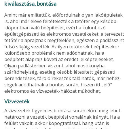
kiválasztása, bontása
Amint már említettük, előfordulnak olyan lakóépületek
is, ahol már eleve feltételezték a tetőtér egy későbbi
időpontban való beépítését, ezért a különböző
épületgépészeti és elektromos vezetékeket, a tervezett
tetőtér alaprajznak megfelelően, egészen a padlásszint
felső síkjáig vezették. Az ilyen tetőterek beépítésekor
különösebb problémák nem adódhatnak, ha a
beépített alaprajz követi az eredeti elképzeléseket.
Olyan padlástérben viszont, ahol mosó­konyha,
szárítóhelyiség, esetleg később létesített gépé­szeti
berendezések, tároló rekeszek találhatók, már nehéz­
ségek adódhatnak a bontás során, hiszen itt „élő”
elektro­mos és vízvezeték-hálózat működhet.
Vízvezeték
A vízvezeték figyelmes bontása során előre meg lehet
határozni a vezeték beépítési vonalának irányát. Ha a
felület vakolt, akkor kopogtatással, hang után is