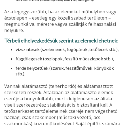
Az a legegyszerűbb, ha az elemeket műhelyben vagy
ácstelepen – esetleg egy közeli szabad területen –
meg­munkálva, méretre vágva szállítják felhasználási
helyükre.
Térbeli elhelyezkedésük szerint az elemek lehetnek:
vízszintesek (szelemenek, fogópárok, tetőlécek stb.),
függőlegesek (oszlopok, feszítő műoszlopok stb.),
ferde helyzetűek (szaruk, feszítőművek, könyökök
stb.).
Vannak alátámasztó (teherhordó) és alátámasztott
szer­kezeti részek. Általában az alátámasztó elemek
cseréje a bonyolultabb, mert ideiglenesen az általa
viselt szerke­zetrész stabilitását is biztosítani kell. A
tetőszerkezet tartó­elemeinek cseréje nem végezhető
házilag, csak szak­ember (műszaki vezető, ács
szakmunkás) közreműködé­sével. Saját építők számára