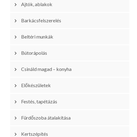
Ajtók, ablakok
Barkácsfelszerelés
Beltéri munkák
Bútorápolás
Csináld magad – konyha
Előkészületek
Festés, tapétázás
Fürdőszoba átalakítása
Kertszépítés