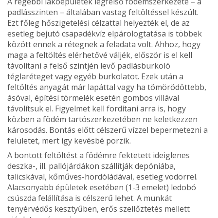
A régebbi lakóépületek legfelső födémszerkezete – a
padlásszinten – általában vastag feltöltéssel készült.
Ezt főleg hőszigetelési célzattal helyezték el, de az
esetleg bejutó csapadékvíz elpárologtatása is többek
között ennek a rétegnek a feladata volt. Ahhoz, hogy
maga a feltöltés elérhetővé váljék, először is el kell
távolítani a felső szintjén levő padlásburkoló
téglaréteget vagy egyéb burkolatot. Ezek után a
feltöltés anyagát már lapáttal vagy ha tömörödöttebb,
ásóval, építési törmelék esetén gombos villával
távolítsuk el. Figyelmet kell fordítani arra is, hogy
közben a födém tartószerkezetében ne keletkezzen
károsodás. Bontás előtt célszerű vízzel bepermetezni a
felületet, mert így kevésbé porzik.
A bontott feltöltést a födémre fektetett ideiglenes
deszka-, ill. pallójárdákon szállítják depóniába,
talicskával, kőműves-­hordóládával, esetleg vödörrel.
Alacsonyabb épületek esetében (1-3 emelet) ledobó
csúszda felállítása is cél­szerű lehet. A munkát
tenyérvédős kesztyűben, erős szel­lőztetés mellett