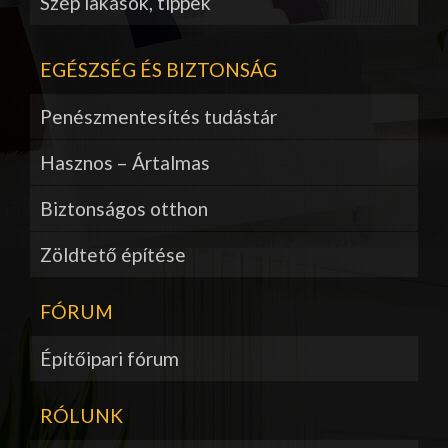
Szép lakások, tippek
EGÉSZSÉG ÉS BIZTONSÁG
Penészmentesítés tudástár
Hasznos – Ártalmas
Biztonságos otthon
Zöldtető építése
FÓRUM
Építőipari fórum
RÓLUNK