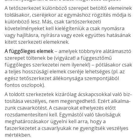
A tetőszerkezet különböző szerepet betöltő elemeinek
toldásakor, cseréjekor az egymáshoz rögzítés módja is
különböző lesz. Más, csak tartószerkezeti
követelményeket kell kielégíteniük a csak nyomásra
vagy hajlításra, nyírásra vagy ezek együttes hatásának
kitett szerkezeti elemeknek.
A függőleges elemek
– amelyek többnyire alátámasztó
szerepet töltenek be (vigyázat! a függesztőmű
függőleges szerkezetei nem ilyenek!) – pótlásakor csak
a teljes hosszúsági elemek cseréje lehetséges (pl. az
egész tető­szerkezet állékonysága szempontjából
fontos oszlopok).
A toldott szerkezetek kizárólag ácskapcsokkal való biz­
tosítása veszélyes, nem megengedhető. Ezért alkalma­
zunk csavarkötést. A csavarokat elhelyezés előtt
rozsda­mentesíteni kell. Egymástól való távolságuk
meghatáro­zásakor ügyelni kell arra, hogy a
faszerkezetet a csavar­lyukak ne gyengítsék veszélyes
mértékben.