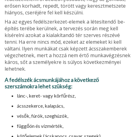
erősen korhadt, repedt, törött vagy keresztmetszete
hiányos, cseréjére fel kell készülni.
Ha az egyes fedélszerkezet-elemek a létesítendő be­
építés terébe kerülnek, a tervezés során meg kell
kísérelni azokat a kialakítandó tér szerves részévé
tenni. Ha erre nincs mód, ezeket az elemeket ki kell
váltani. Ilyen munkákat csak képzett ácsszakemberek
végezhet­nek, mert a hozzá nem értő munkavégzésnek
káros, sőt a személyekre is súlyos következményei
lehetnek.
A fedélszék ácsmunkájához a következő
szerszámokra lehet szükség:
lánc-, keret- vagy körfűrész,
ácsszekerce, kalapács,
vésők, fúrók, szeghúzók,
függőón és vízmérték,
kötőelemek (ácskapocs, csavar, szegek).