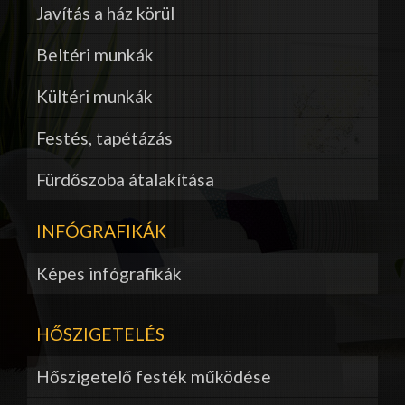
Javítás a ház körül
Beltéri munkák
Kültéri munkák
Festés, tapétázás
Fürdőszoba átalakítása
INFÓGRAFIKÁK
Képes infógrafikák
HŐSZIGETELÉS
Hőszigetelő festék működése