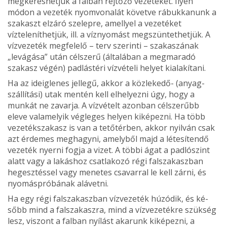
megkeres­hetjük a falban rejtőző vezetéket. Ilyen
módon a vezeték nyomvonalát követve rábukkanunk a
szakaszt elzáró sze­lepre, amellyel a vezetéket
vízteleníthetjük, ill. a víznyomást megszüntethetjük. A
vízvezeték megfelelő – terv szerinti – szakaszának
„levágása” után célszerű (általában a meg­maradó
szakasz végén) padlástéri vízvételi helyet kialakí­tani.
Ha az ideiglenes jellegű, akkor a közlekedő- (anyag­
szállítási) utak mentén kell elhelyezni úgy, hogy a
munkát ne zavarja. A vízvételt azonban célszerűbb
eleve valame­lyik végleges helyen kiképezni. Ha több
vezetékszakasz is van a tetőtérben, akkor nyilván csak
azt érdemes meg­hagyni, amelyből majd a létesítendő
vezeték nyerni fogja a vizet. A többi ágat a padlószint
alatt vagy a lakáshoz csatlakozó régi falszakaszban
hegesztéssel vagy menetes csavarral le kell zárni, és
nyomáspróbának alávetni.
Ha egy régi falszakaszban vízvezeték húzódik, és ké­
sőbb mind a falszakaszra, mind a vízvezetékre szükség
lesz, viszont a falban nyílást akarunk kiképezni, a