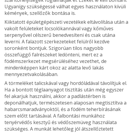
Ugyanígy szüksé­gessé válhat egyes használaton kívüli
kémények, szellőzők bontása is.
Kiiktatott épületgépészeti vezetékek eltávolítása után a
vakolt felületeket locsolókannával vagy kőműves
serpenyővel célszerű benedvesíteni és csak utána
leverni. A falazott szerkezeteket felülről kezdve
soronként bontjuk. Szigorúan tilos nagyobb
összefüggő falrészeket ledönteni, mert ez a
födémszerkezet megsérüléséhez vezethet, de
mindenkép­pen kárt okoz az alatta levő lakás
mennyezetvakolásában.
A törmeléket talicskával vagy hordóládával távolítjuk el.
Ha a bontott téglaanyagot tisztítás után még egyszer
fel akarjuk használni, akkor a padlástérben is
deponálhatjuk, természetesen alaposan megtisztítva a
habarcsmaradvá­nyoktól, és a födém teherbírásának
szem előtt tartásával. A falbontási munkához
tenyérvédős kesztyű és védőszem­üveg használata
szükséges. A munkát lehetőleg jól átszellőztetett