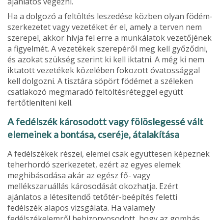
ajánlatos végezni.
Ha a dolgozó a feltöltés leszedése közben olyan födém­
szerkezetet vagy vezetéket ér el, amely a terven nem
szerepel, akkor hívja fel erre a munkálatok vezetőjének
a figyelmét. A vezetékek szerepéről meg kell győződni,
és azokat szükség szerint ki kell iktatni. A még ki nem
iktatott vezetékek közelében fokozott óvatossággal
kell dolgozni. A tisztára söpört födémet a széleken
csatlakozó megmaradó feltöltésréteggel együtt
fertőtleníteni kell.
A fedélszék károsodott vagy fölöslegessé vált
elemeinek a bontása, cseréje, átalakítása
A fedélszékek részei, elemei csak együttesen képeznek
teherhordó szerkezetet, ezért az egyes elemek
meghibáso­dása akár az egész fő- vagy
mellékszaruállás károsodását okozhatja. Ezért
ajánlatos a létesítendő tetőtér-beépítés feletti
fedélszék alapos vizsgálata. Ha valamely
fedélszékelemről bebizonyosodott, hogy az gombás,