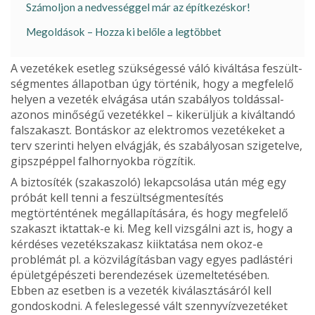
Számoljon a nedvességgel már az építkezéskor!
Megoldások – Hozza ki belőle a legtöbbet
A vezetékek esetleg szükségessé váló kiváltása feszült­
ségmentes állapotban úgy történik, hogy a megfelelő
he­lyen a vezeték elvágása után szabályos toldással-
azonos minőségű vezetékkel – kikerüljük a kiváltandó
falszakaszt. Bontáskor az elektromos vezetékeket a
terv szerinti helyen elvágják, és szabályosan szigetelve,
gipszpéppel falhor­nyokba rögzítik.
A biztosíték (szakaszoló) lekapcsolása után még egy
próbát kell tenni a feszültségmentesítés
megtörténtének megállapítására, és hogy megfelelő
szakaszt iktattak-e ki. Meg kell vizsgálni azt is, hogy a
kérdéses vezetékszakasz kiiktatása nem okoz-e
problémát pl. a közvilágításban vagy egyes padlástéri
épületgépészeti berendezések üzemel­tetésében.
Ebben az esetben is a vezeték kiválasztásáról kell
gondoskodni. A feleslegessé vált szennyvízvezetéket