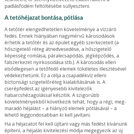
padlásfödém feltöl­tésébe süllyeszteni.
A tetőhéjazat bontása, pótlása
A tetőtér elengedhetetlen követelménye a vízzáró
fedés. Ennek hiányában nagymérvű károsodások
érhetik a tetőtér és az épület egyéb szerkezeteit (a
hőszigetelő réteg átned­vesedése, a hőszigetelő
képesség romlása, páralecsapó­dás, jégképződés, a
falszerkezet nyirkosodása stb.). A ká­rosodás ellen
elsődlegesen a tetőfedő elemek tökéletes illesztésével
védekezhetünk. Ez a célja a csapadékvíz elleni
biztonsági szigetelőréteg kialakításának is. A
cserépfedést az igénye­sebb kivitelezők
habarcshézagolással készítik. A szigorúbb
követelményekből következik tehát, hogy a régi, meg­
maradó héjalást – a hiányzó elemek pótlásával – a
lehető leggondosabban ki kell javítani.
Ha a héjazatot fel kell újítani vagy más fedést kívánunk
építeni, a héjalás kivitelezési módja megegyezik az új