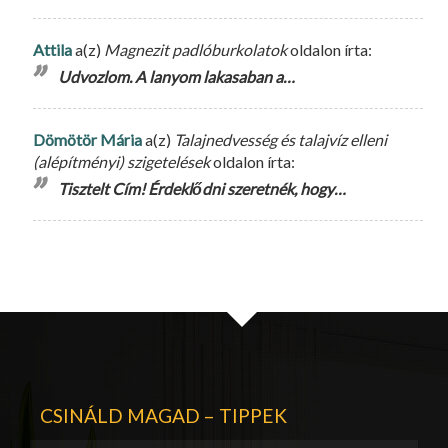
Attila
a(z)
Magnezit padlóburkolatok
oldalon írta:
Udvozlom. A lanyom lakasaban a…
Dömötör Mária
a(z)
Talajnedvesség és talajvíz elleni
(alépítményi) szigetelések
oldalon írta:
Tisztelt Cím! Érdeklődni szeretnék, hogy…
CSINÁLD MAGAD – TIPPEK