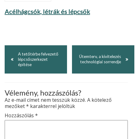
Acélhágcsók, létrák és lépcsők
A tetőtérbe felvezető
Ütemterv, a kivitelezés
lépcsőszerkezet
technológiai sorrendje
építése
Vélemény, hozzászólás?
Az e-mail címet nem tesszük közzé.
A kötelező
mezőket
*
karakterrel jelöltük
Hozzászólás
*