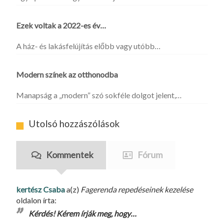
Ezek voltak a 2022-es év…
A ház- és lakásfelújítás előbb vagy utóbb…
Modern színek az otthonodba
Manapság a „modern” szó sokféle dolgot jelent,…
Utolsó hozzászólások
Kommentek
Fórum
kertész Csaba
a(z)
Fagerenda repedéseinek kezelése
oldalon írta:
Kérdés! Kérem írják meg, hogy…