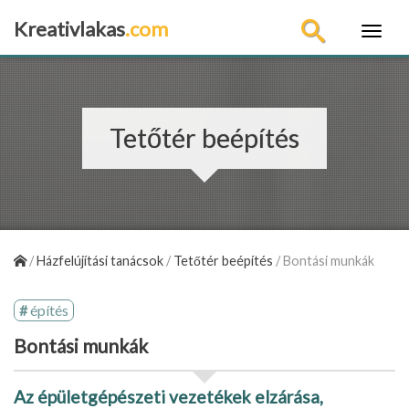
Kreativlakas
.com
×
Tetőtér beépítés
/
Házfelújítási tanácsok
/
Tetőtér beépítés
/
Bontási munkák
építés
Bontási munkák
Az épületgépészeti vezetékek elzárása,