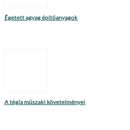
Égetett agyag építőanyagok
A tégla műszaki követelményei