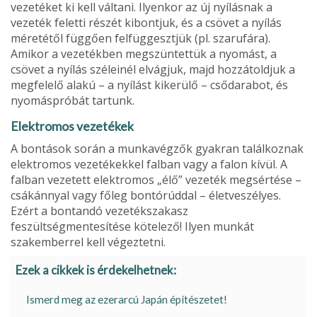
vezetéket ki kell váltani. Ilyenkor az új nyílásnak a
vezeték feletti részét kibontjuk, és a csövet a nyílás
méretétől függően felfüggesztjük (pl. szarufára).
Amikor a vezetékben meg­szüntettük a nyomást, a
csövet a nyílás széleinél elvágjuk, majd hozzátoldjuk a
megfelelő alakú – a nyílást kikerülő – csődarabot, és
nyomáspróbát tartunk.
Elektromos vezetékek
A bontások során a munkavégzők gyakran találkoznak
elektromos vezetékekkel falban vagy a falon kívül. A
fal­ban vezetett elektromos „élő” vezeték megsértése –
csá­kánnyal vagy főleg bontórúddal – életveszélyes.
Ezért a bontandó vezetékszakasz
feszültségmentesítése köte­lező! Ilyen munkát
szakemberrel kell végeztetni.
Ezek a cikkek is érdekelhetnek:
Ismerd meg az ezerarcú Japán építészetet!