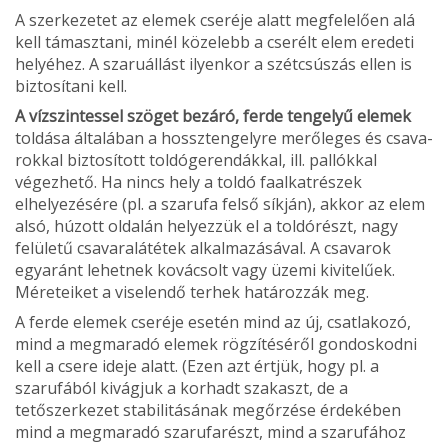
A szerkezetet az elemek cseréje alatt megfelelően alá
kell támasztani, minél közelebb a cserélt elem eredeti
helyéhez. A szaruállást ilyenkor a szétcsúszás ellen is
biztosítani kell.
A vízszintessel szöget bezáró, ferde tengelyű elemek
toldása általában a hossztengelyre merőleges és csava­
rokkal biztosított toldógerendákkal, ill. pallókkal
végezhető. Ha nincs hely a toldó faalkatrészek
elhelyezésére (pl. a szarufa felső síkján), akkor az elem
alsó, húzott oldalán helyezzük el a toldórészt, nagy
felületű csavaralátétek alkalmazásával. A csavarok
egyaránt lehetnek kovácsolt vagy üzemi kivitelűek.
Méreteiket a viselendő terhek hatá­rozzák meg.
A ferde elemek cseréje esetén mind az új, csatlakozó,
mind a megmaradó elemek rögzítéséről gondoskodni
kell a csere ideje alatt. (Ezen azt értjük, hogy pl. a
szarufából kivágjuk a korhadt szakaszt, de a
tetőszerkezet stabilitásá­nak megőrzése érdekében
mind a megmaradó szarufa­részt, mind a szarufához