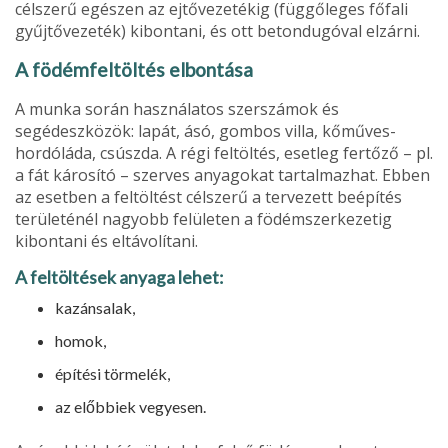
célszerű egé­szen az ejtővezetékig (függőleges főfali
gyűjtővezeték) kibontani, és ott betondugóval elzárni.
A födémfeltöltés elbontása
A munka során használatos szerszámok és
segédeszközök: lapát, ásó, gombos villa, kőműves-
hordóláda, csúszda. A régi feltöltés, esetleg fertőző – pl.
a fát károsító – szer­ves anyagokat tartalmazhat. Ebben
az esetben a feltöltést célszerű a tervezett beépítés
területénél nagyobb felületen a födémszerkezetig
kibontani és eltávolítani.
A feltöltések anyaga lehet:
kazánsalak,
homok,
építési törmelék,
az előbbiek vegyesen.