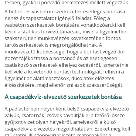
térben, gyakori porvédő permetezés mellett végezzük.
A beton- és vasbeton szerkezetek esetleges bontása
nehéz és tapasztalatot igénylő feladat. Főleg a
vasbeton szerkezetek bontására vonatkozóan,ki kell
kérni a statikus tervező tanácsait, mivel a figyelmetlen,
szakszerűtlen mun­kavégzés következtében fontos
tartószerkezetek is megrongálódhatnak. A
munkavezető kötelessége, hogy a bontást végző dol­
gozót tájékoztassa a bontandó és az esetlegesen
csatla­kozó szerkezetek elhelyezkedéséről, ismertetnie
kell vele a követendő bontási technológiát, felhívni a
figyelmét az alátámasztások, dúcolatok előzetes
elkészítésére, majd ellenőrizni azok szakszerűségét.
A csapadékvíz-elvezető szerkezetek bontása
A padlástérben helyenként belső csapadékvíz-elvezető
vályúk, csatornák, csövek távolítják el a tetőről össze­
gyűjtött vizet olyan helyekről, amelyekről a külső
csapadék­víz-elvezetés megoldhatatlan. Ezeket meg kell
szüntetni, ill. szennyvízelvezető csatornaként a