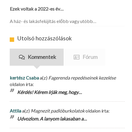
Ezek voltak a 2022-es év…
A ház- és lakásfelújítás előbb vagy utóbb…
Utolsó hozzászólások
Kommentek
Fórum
kertész Csaba
a(z)
Fagerenda repedéseinek kezelése
oldalon írta:
Kérdés! Kérem írják meg, hogy…
Attila
a(z)
Magnezit padlóburkolatok
oldalon írta:
Udvozlom. A lanyom lakasaban a…