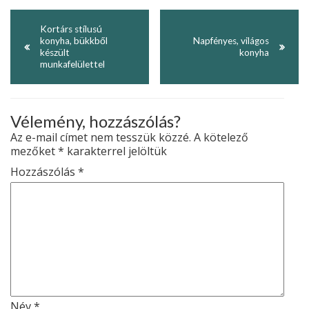
Kortárs stílusú
konyha, bükkből
Napfényes, világos
készült
konyha
munkafelülettel
Vélemény, hozzászólás?
Az e-mail címet nem tesszük közzé.
A kötelező
mezőket
*
karakterrel jelöltük
Hozzászólás
*
Név
*