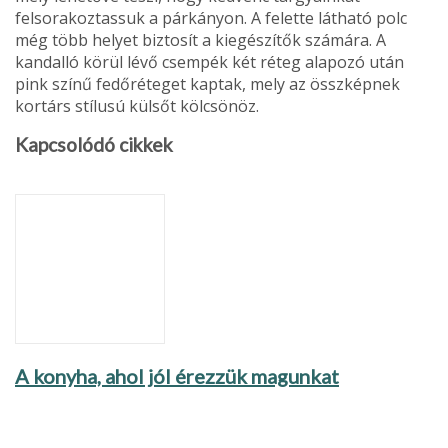
felsorakoztas­suk a párkányon. A felette látha­tó polc
még több helyet biztosít a kiegészítők számára. A
kandal­ló körül lévő csempék két réteg alapozó után
pink színű fedőréte­get kaptak, mely az összképnek
kortárs stílusú külsőt kölcsönöz.
Kapcsolódó cikkek
A konyha, ahol jól érezzük magunkat