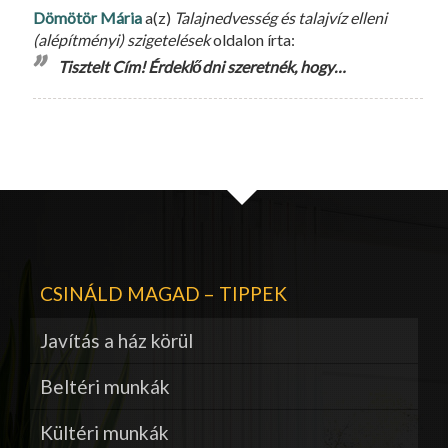
Dömötör Mária
a(z)
Talajnedvesség és talajvíz elleni
(alépítményi) szigetelések
oldalon írta:
Tisztelt Cím! Érdeklődni szeretnék, hogy…
CSINÁLD MAGAD – TIPPEK
Javítás a ház körül
Beltéri munkák
Kültéri munkák