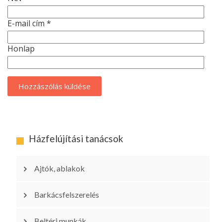
E-mail cím
*
Honlap
Házfelújítási tanácsok
Ajtók, ablakok
Barkácsfelszerelés
Beltéri munkák