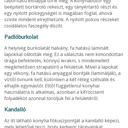
faborítású előlapjai törik meg. A konyhabútor egy
beépí­tett bortároló rekeszt, egy tányér­tartó részt és
egy nyitott polc­egységet is magában foglal, ahová
szinte mindent elrejthetünk. A nyitott polcos részeket
csodálatos faszegély díszíti.
Padlóburkolat
A helyiség bur­kolatát halvány, fa hatású lami­nált
lapokkal oldották meg. Ez a választás nem kimondottan
drága befektetés, könnyű lerakni, s mindemellett
meglehetősen strapabíró a felületük. Mivel a la­pokat
egy vékony, fa hatású anyaggal borítják (laminálják), a
víztől óvnunk kell, különben a két réteg szétválik és
elhajlik egymástól. Ettől függetlenül konyhai
használatra is alkalmas, azonban a kifröccsent
folyadékot azonnal töröljük fel a felületéről.
Kandalló
Az itt látható konyha fókuszpontját a kandalló képezi,
mely lehetővé teszi, hogy ked­venc tárgyainkat