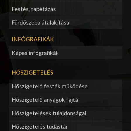
Festés, tapétázás
Fürdőszoba átalakítása
INFÓGRAFIKÁK
Képes infógrafikák
HŐSZIGETELÉS
Hőszigetelő festék működése
Hőszigetelő anyagok fajtái
Hőszigetelések tulajdonságai
Hőszigetelés tudástár