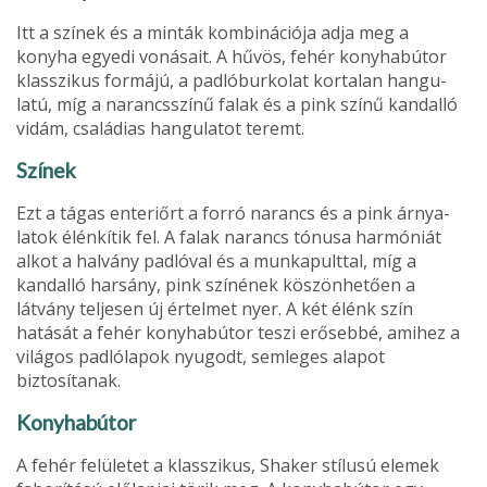
Itt a színek és a minták kombinációja adja meg a
konyha egyedi vonásait. A hűvös, fehér konyhabútor
klasszikus formájú, a padlóburkolat kortalan hangu­
latú, míg a narancsszínű falak és a pink színű kandalló
vidám, csa­ládias hangulatot teremt.
Színek
Ezt a tágas enteriőrt a forró narancs és a pink árnya­
latok élénkítik fel. A falak narancs tónusa harmóniát
alkot a hal­vány padlóval és a munkapulttal, míg a
kandalló harsány, pink szí­nének köszönhetően a
látvány teljesen új értelmet nyer. A két élénk szín
hatását a fehér kony­habútor teszi erősebbé, amihez a
világos padlólapok nyugodt, semleges alapot
biztosítanak.
Konyhabútor
A fehér felületet a klasszikus, Shaker stílusú ele­mek