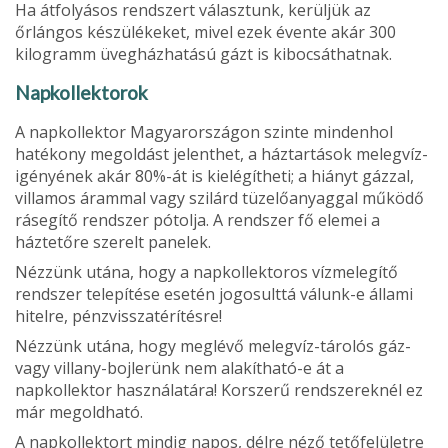
Ha átfolyásos rendszert választunk, kerüljük az
őrlángos készülékeket, mivel ezek évente akár 300
kilogramm üvegházhatású gázt is kibocsáthatnak.
Napkollektorok
A napkollektor Magyarországon szinte mindenhol
hatékony megoldást jelenthet, a háztartások melegvíz-
igényének akár 80%-át is kielégítheti; a hiányt gázzal,
villamos árammal vagy szilárd tüzelőanyaggal működő
rásegítő rendszer pótolja. A rendszer fő elemei a
háztetőre szerelt panelek.
Nézzünk utána, hogy a napkollektoros vízmelegítő
rendszer telepítése esetén jogosulttá válunk-e állami
hitelre, pénzvisszatérítésre!
Nézzünk utána, hogy meglévő melegvíz-tárolós gáz-
vagy villany-bojlerünk nem alakítható-e át a
napkollektor használatára! Korszerű rendszereknél ez
már megoldható.
A napkollektort mindig napos, délre néző tetőfelületre