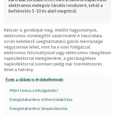
elektromos melegvíz-tárolós rendszeré, tehát a
befektetés 5-10 év alatt megtérül.
Kétszer is gondoljuk meg, mielőtt hagyományos,
elektromos vízmelegítőt vásárolnánk! A használata
során keletkező üvegházhatású gázok mennyisége
négyszerese lehet, mint ha a vizet földgázzal,
elektromos hőszivattyúval vagy elektromos rásegítéses
napkollektorral melegítenénk, a gázrásegítéses
napkollektorral szemben pedig már tizenkétszeres
lehet a hátrány.
Ezek a cikkek is érdekelhetnek:
Miért fontos a hőszigetelés?
Energiatakarékos otthon kialakítása
Energiatakarékos lámpaválasztás