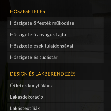
HŐSZIGETELÉS
Hőszigetelő festék működése
Hőszigetelő anyagok fajtái
Hőszigetelések tulajdonságai
Hőszigetelés tudástár
DESIGN ÉS LAKBERENDEZÉS
Ötletek konyhákhoz
Lakásdekoráció
Lakástextíliák