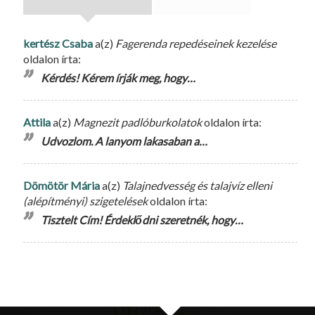
kertész Csaba
a(z)
Fagerenda repedéseinek kezelése
oldalon írta:
Kérdés! Kérem írják meg, hogy…
Attila
a(z)
Magnezit padlóburkolatok
oldalon írta:
Udvozlom. A lanyom lakasaban a…
Dömötör Mária
a(z)
Talajnedvesség és talajvíz elleni
(alépítményi) szigetelések
oldalon írta:
Tisztelt Cím! Érdeklődni szeretnék, hogy…