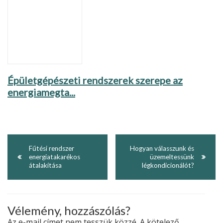
Épületgépészeti rendszerek szerepe az
energiamegta...
Fűtési rendszer
Hogyan válasszunk és
energiatakarékos
üzemeltessünk
átalakítása
légkondicionálót?
Vélemény, hozzászólás?
Az e-mail címet nem tesszük közzé.
A kötelező