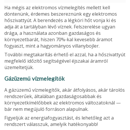
Ha mégis az elektromos vízmelegítés mellett kell
döntenünk, érdemes beszereznünk egy elektromos
hőszivattyút. A berendezés a légköri hőt vonja ki és
adja át a tartályban lévő víznek. Felszerelése ugyan
drága, a használata azonban gazdaságos és
környezetbarát, hiszen 70%-kal kevesebb áramot
fogyaszt, mint a hagyományos villanybojler.
További megtakarítás érhető el azzal, ha a hőszivattyút
megfelelő időzítő segítségével éjszakai áramról
üzemeltetjük.
Gázüzemű vízmelegítők
A gázüzemű vízmelegítők, akár átfolyásos, akár tárolós
rendszerűek, általában gazdaságosabbak és
környezetkímélőbbek az elektromos változatoknál —
bár nem megújuló forráson alapulnak.
Figyeljük az energiafogyasztást, és lehetőleg azt a
rendszert válasszuk, amelyik hatékonyabb!