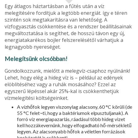
Egy átlagos háztartásban a fűtés után a víz
melegítésére fordítjuk a legtöbb energiát. így e téren
szintén sok megtakarításra van lehetőség. A
vízfogyasztás csökkentése és a rendszer beállításainak
megváltoztatása is segíthet, de hosszú távon egy új,
energiatakarékos bojler felszerelésétől várhatjuk a
legnagyobb nyereséget.
Melegítsünk olcsóbban!
Gondolkozzunk, mielőtt a melegvíz-csaphoz nyúlnánk!
Lehet, hogy elég a hideg víz is – például az edények
elöblítéséhez vagy a ruhák mosásához? Ezzel az
egyszerű lépéssel akár 25%-kal is csökkenthetjük
vízmelegítési költségeinket.
A vízhőfok legyen viszonylag alacsony, 60 °C körüli (de
55 °C felet¬ti, hogy a baktériumok elpusztuljanak). A
forró víz energiapazarlás, ráadásul több hideg vizet
kell hozzákevernünk, hogy elfogadható hő-mérsékletű
legyen. Az alacsonyabb hőfok a véletlen forrázások
kockázatát is csökkenti.