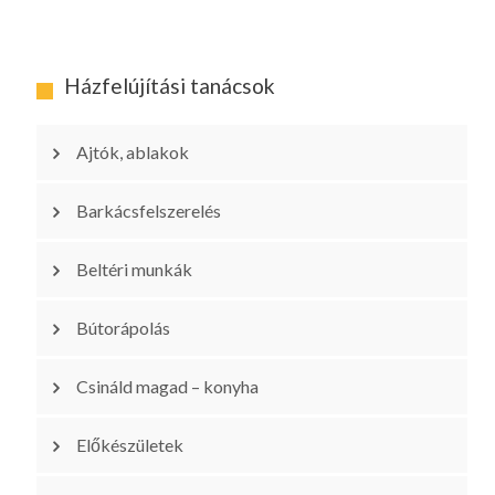
Házfelújítási tanácsok
Ajtók, ablakok
Barkácsfelszerelés
Beltéri munkák
Bútorápolás
Csináld magad – konyha
Előkészületek