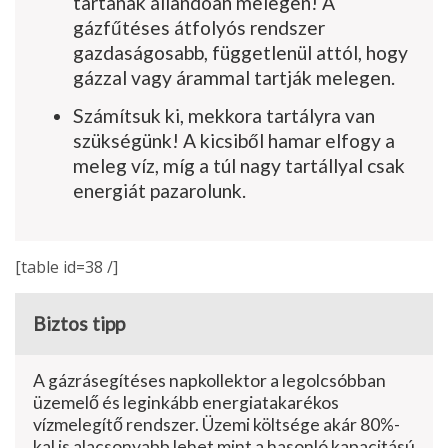
tartanak állandóan melegen! A
gázfűtéses átfolyós rendszer
gazdaságosabb, függetlenül attól, hogy
gázzal vagy árammal tartják melegen.
Számítsuk ki, mekkora tartályra van
szükségünk! A kicsiből hamar elfogy a
meleg víz, míg a túl nagy tartállyal csak
energiát pazarolunk.
[table id=38 /]
Biztos tipp
A gázrásegítéses napkollektor a legolcsóbban
üzemelő és leginkább energiatakarékos
vízmelegítő rendszer. Üzemi költsége akár 80%-
kal is alacsonyabb lehet mint a hasonló kapacitású