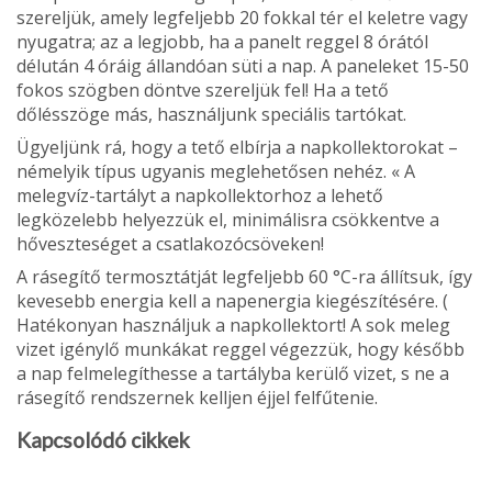
szereljük, amely legfeljebb 20 fokkal tér el keletre vagy
nyugatra; az a legjobb, ha a panelt reggel 8 órától
délután 4 óráig állandóan süti a nap. A paneleket 15-50
fokos szögben döntve szereljük fel! Ha a tető
dőlésszöge más, használjunk speciális tartókat.
Ügyeljünk rá, hogy a tető elbírja a napkollektorokat –
némelyik típus ugyanis meglehetősen nehéz. « A
melegvíz-tartályt a napkollektorhoz a lehető
legközelebb helyezzük el, minimálisra csökkentve a
hőveszteséget a csatlakozócsöveken!
A rásegítő termosztátját legfeljebb 60 °C-ra állítsuk, így
kevesebb energia kell a napenergia kiegészítésére. (
Hatékonyan használjuk a napkollektort! A sok meleg
vizet igénylő munkákat reggel végezzük, hogy később
a nap felmelegíthesse a tartályba kerülő vizet, s ne a
rásegítő rendszernek kelljen éjjel felfűtenie.
Kapcsolódó cikkek