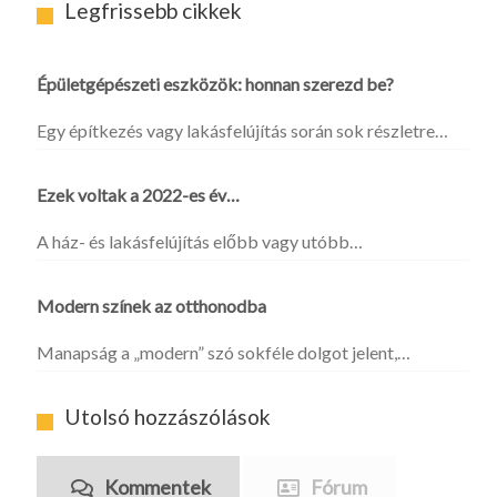
Legfrissebb cikkek
Épületgépészeti eszközök: honnan szerezd be?
Egy építkezés vagy lakásfelújítás során sok részletre…
Ezek voltak a 2022-es év…
A ház- és lakásfelújítás előbb vagy utóbb…
Modern színek az otthonodba
Manapság a „modern” szó sokféle dolgot jelent,…
Utolsó hozzászólások
Kommentek
Fórum