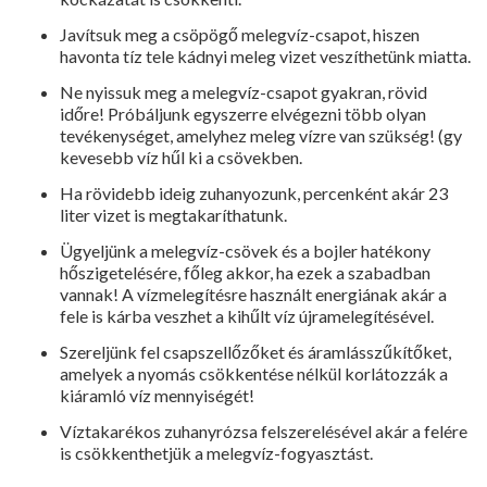
Javítsuk meg a csöpögő melegvíz-csapot, hiszen
havonta tíz tele kádnyi meleg vizet veszíthetünk miatta.
Ne nyissuk meg a melegvíz-csapot gyakran, rövid
időre! Próbáljunk egyszerre elvégezni több olyan
tevékenységet, amelyhez meleg vízre van szükség! (gy
kevesebb víz hűl ki a csövekben.
Ha rövidebb ideig zuhanyozunk, percenként akár 23
liter vizet is megtakaríthatunk.
Ügyeljünk a melegvíz-csövek és a bojler hatékony
hőszigetelésére, főleg akkor, ha ezek a szabadban
vannak! A vízmelegítésre használt energiának akár a
fele is kárba veszhet a kihűlt víz újramelegítésével.
Szereljünk fel csapszellőzőket és áramlásszűkítőket,
amelyek a nyomás csökkentése nélkül korlátozzák a
kiáramló víz mennyiségét!
Víztakarékos zuhanyrózsa felszerelésével akár a felére
is csökkenthetjük a melegvíz-fogyasztást.