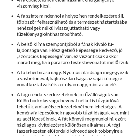
viszonylag kicsi.
A fa szinte mindenhol a helyszínen rendelke­zésre áll,
többször felhasználható és a termé­szet háztartásába
nehézségek nélkül visszajut­tatható vagy
tüzelőanyagként hasznosítható.
A belső klíma szempontjából a fának kiváló tu­
lajdonsága van. Hőszigetelő képessége kedve­ző, jó
„szorpciós képessége” van, ez viszont csak akkor
marad meg, ha a párazáró festék­bevonatot mellőzzük.
A fa teherbírása nagy. Nyomószilárdsága meg­egyezik
a vasbetonéval, hajlítószilárdsága az saját tömegre
vonatkoztatva kétszer olyan nagy, mint az acélé.
A fagerenda-szerkezeteknek jó tűzállóságuk van.
Külön burkolás vagy bevonat nélkül is tűzgátlóvá
tehetők, ami acélszerkezeteknél nem lehetséges. A
keményfa lépcsőknek nagyobb tűzállóságuk van, mint
az acél lépcsőknek. A fát könnyű megmunkálni, ezért
házilagos kivi­telezésre különösen alkalmas. A régi
faszerkeze­ten előforduló károsodások többnyire a