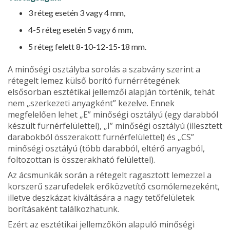
3 réteg esetén 3 vagy 4 mm,
4-5 réteg esetén 5 vagy 6 mm,
5 réteg felett 8-10-12-15-18 mm.
A minőségi osztályba sorolás a szabvány sze­rint a
rétegelt lemez külső borító furnérrétegének
elsősorban esztétikai jellemzői alapján történik, tehát
nem „szerkezeti anyagként” kezelve. Ennek
megfelelően lehet „E” minőségi osztályú (egy da­rabból
készült furnérfelülettel), „I” minőségi osztá­lyú (illesztett
darabokból összerakott furnérfelülettel) és „CS”
minőségi osztályú (több darabból, eltérő anyagból,
foltozottan is összerakható felü­lettel).
Az ácsmunkák során a rétegelt ragasztott le­mezzel a
korszerű szarufedelek erőközvetítő cso­mólemezeként,
illetve deszkázat kiváltására a nagy tetőfelületek
borításaként találkozhatunk.
Ezért az esztétikai jellemzőkön alapuló minő­ségi