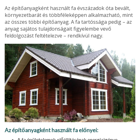
Az építőanyagként használt fa évszázadok óta bevált,
környezetbarát és többféleképpen alkal­mazható, mint
az összes többi építőanyag. A fa tartóssága pedig – az
anyag sajátos tulajdonsá­gait figyelembe vevő
feldolgozást feltételezve – rendkívül nagy.
Az építőanyagként használt fa előnyei:
A fa épületelemek előállításának energiaigénye