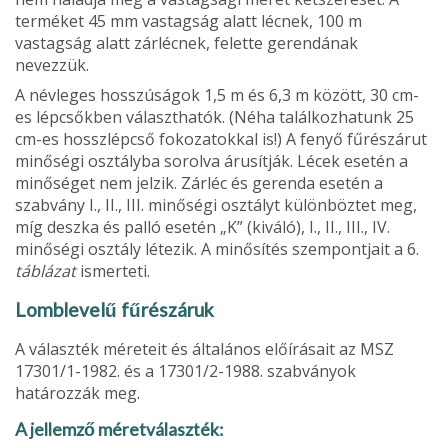
terméket 45 mm vastagság alatt lécnek, 100 m
vastagság alatt zárlécnek, felette gerendának
nevezzük.
A névleges hosszúságok 1,5 m és 6,3 m között, 30 cm-
es lépcsőkben választhatók. (Néha találkozhatunk 25
cm-es hosszlépcső fokozatokkal is!) A fenyő fűrészárut
minőségi osztályba sorolva árusítják. Lécek esetén a
minőséget nem jelzik. Zárléc és gerenda esetén a
szabvány I., II., III. minőségi osztályt különböztet meg,
míg deszka és palló esetén „K” (kiváló), I., II., III., IV.
minőségi osztály létezik. A minősítés szempontjait a 6.
táb­lázat
ismerteti.
Lomblevelű fűrészáruk
A választék méreteit és általános előírásait az MSZ
17301/1-1982. és a 17301/2-1988. szabvá­nyok
határozzák meg.
A jellemző méretválaszték: