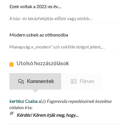
Ezek voltak a 2022-es év…
A ház- és lakásfelújítás előbb vagy utóbb…
Modern színek az otthonodba
Manapság a „modern” szó sokféle dolgot jelent,…
Utolsó hozzászólások
Kommentek
Fórum
kertész Csaba
a(z)
Fagerenda repedéseinek kezelése
oldalon írta:
Kérdés! Kérem írják meg, hogy…