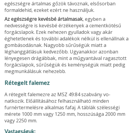
egészségre ártal­mas gőzök távoznak, elsősorban
formaldehid, ezeket ezért ne használjuk.
Az egészségre ke­vésbé ártalmasak
, egyben a
nedvességre is kevésbé érzékenyek a cementkötésű
forgácslapok. Ezek nehezen gyulladok vagy akár
éghetetlenek és további adalékok nélkül is ellenállnak a
gombásodásnak. Nagyobb sűrűségük miatt a
léghanggátlásuk kedvezőbb. Ugyanak­kor azonban
lényegesen drágábbak, mint a műgyantával ragasztott
forgácslapok, sűrűsé­gük és keménységük miatt pedig
megmunká­lásuk nehezebb.
Rétegelt falemez
A rétegelt falemezre az MSZ 49:84 szabvány vo­
natkozik. Előállításához felhasználható minden
furnértermelésre alkalmas fafaj. A táblák széles­ségi
mérete 1000 mm vagy 1250 mm, hosszúsá­ga 2000 mm
vagy 2250 mm.
Vastagságuk: