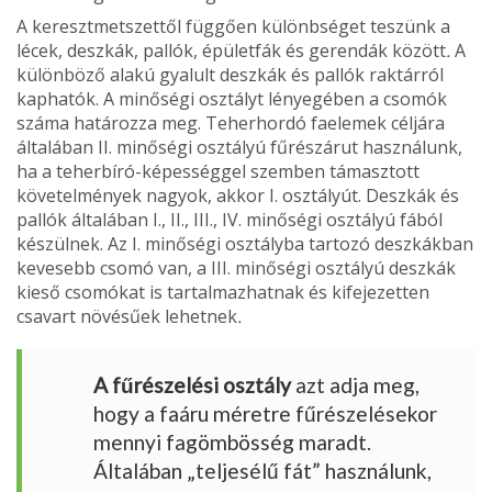
A keresztmetszettől függően különbséget te­szünk a
lécek, deszkák, pallók, épületfák és ge­rendák között
.
A
különböző alakú gyalult deszkák és pallók raktárról
kaphatók. A minőségi osztályt lényegében a csomók
száma határozza meg. Teherhordó faelemek céljára
álta­lában II. minőségi osztályú fűrészárut használunk,
ha a teherbíró-képességgel szemben támasztott
követelmények nagyok, akkor I. osztályút. Desz­kák és
pallók általában I., II., III., IV. minőségi osztályú fából
készülnek. Az I. minőségi osztályba tartozó deszkákban
kevesebb csomó van, a III. minőségi osztályú deszkák
kieső csomókat is tartalmazhatnak és kifejezetten
csavart növésűek lehetnek
.
A fűrészelési osztály
azt adja meg,
hogy a faáru méretre fűrészelésekor
mennyi fagömbösség ma­radt.
Általában „teljesélű fát” használunk,