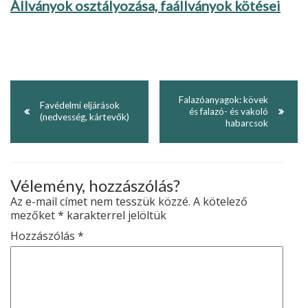
Állványok osztályozása, faállványok kötései
Falazóanyagok: kövek
Favédelmi eljárások
és falazó- és vakoló
(nedvesség, kártevők)
habarcsok
Vélemény, hozzászólás?
Az e-mail címet nem tesszük közzé.
A kötelező
mezőket
*
karakterrel jelöltük
Hozzászólás
*