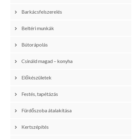
Barkácsfelszerelés
Beltéri munkák
Bútorápolás
Csináld magad – konyha
Előkészületek
Festés, tapétázás
Fürdőszoba átalakítása
Kertszépítés