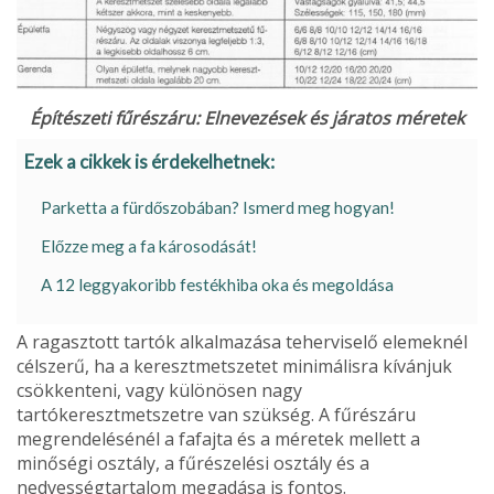
Építészeti fűrészáru: Elnevezések és járatos méretek
Ezek a cikkek is érdekelhetnek:
Parketta a fürdőszobában? Ismerd meg hogyan!
Előzze meg a fa károsodását!
A 12 leggyakoribb festékhiba oka és megoldása
A ragasztott tartók alkalmazása teherviselő elemeknél
célszerű, ha a keresztmetszetet mini­málisra kívánjuk
csökkenteni, vagy különösen nagy
tartókeresztmetszetre van szükség. A fű­részáru
megrendelésénél a fafajta és a méretek mellett a
minőségi osztály, a fűrészelési osztály és a
nedvességtartalom megadása is fontos.