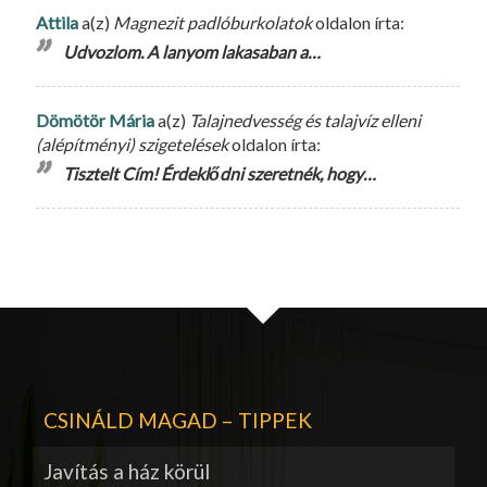
Attila
a(z)
Magnezit padlóburkolatok
oldalon írta:
Udvozlom. A lanyom lakasaban a…
Dömötör Mária
a(z)
Talajnedvesség és talajvíz elleni
(alépítményi) szigetelések
oldalon írta:
Tisztelt Cím! Érdeklődni szeretnék, hogy…
CSINÁLD MAGAD – TIPPEK
Javítás a ház körül