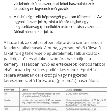
védelmére kémiai szereket lehet használni, ezek
lehetőleg ne legyenek mérge­zők.
A fa hőszigetelő képességét gyakran túlbecsü­lik. Az
ugyan hétszer jobb, mint a tömör tégláé, egy
szigetelőanyag (pl. cellulózrostok) hatása viszont a
fáénál háromszor jobb.
A hazai fák az építészetben előforduló szinte minden
feladatra alkalmasak. A puha, gyorsan növő tűlevelű
fákat főleg teherviselő épületele­mek, falburkolatok,
padlók, ajtók és ablakok szá­mára használjuk, a
kemény, lassabban növő és értékesebb lombos fákból
elsősorban lépcsők és padlók készülnek
.
Épületfa
céljára általában derékszögű vagy négyzetes
keresztmetszetű fűrészárut (gerendát) használunk.