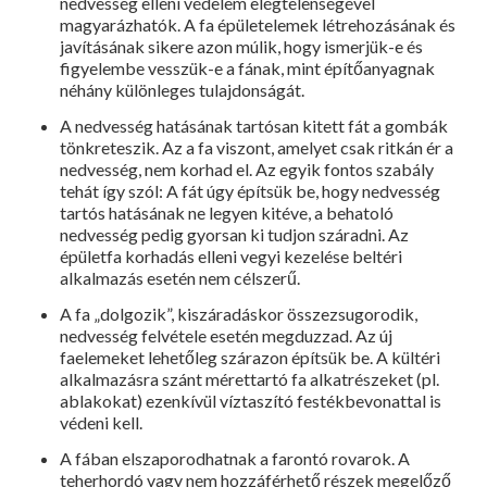
nedves­ség elleni védelem elégtelenségével
magyarázha­tók. A fa épületelemek létrehozásának és
javításának sikere azon múlik, hogy ismerjük-e és
figyelembe vesszük-e a fának, mint építőanyag­nak
néhány különleges tulajdonságát.
A nedvesség hatásának tartósan kitett fát a gombák
tönkreteszik. Az a fa viszont, amelyet csak ritkán ér a
nedvesség, nem korhad el. Az egyik fontos szabály
tehát így szól: A fát úgy építsük be, hogy nedvesség
tartós hatásának ne legyen kitéve, a behatoló
nedvesség pedig gyorsan ki tudjon száradni. Az
épületfa korhadás elleni vegyi kezelése beltéri
alkalmazás esetén nem célszerű.
A fa „dolgozik”, kiszáradáskor összezsugoro­dik,
nedvesség felvétele esetén megduzzad. Az új
faelemeket lehetőleg szárazon építsük be. A kültéri
alkalmazásra szánt mérettartó fa alkatré­szeket (pl.
ablakokat) ezenkívül víztaszító fes­tékbevonattal is
védeni kell.
A fában elszaporodhatnak a farontó rovarok. A
teherhordó vagy nem hozzáférhető részek megelőző