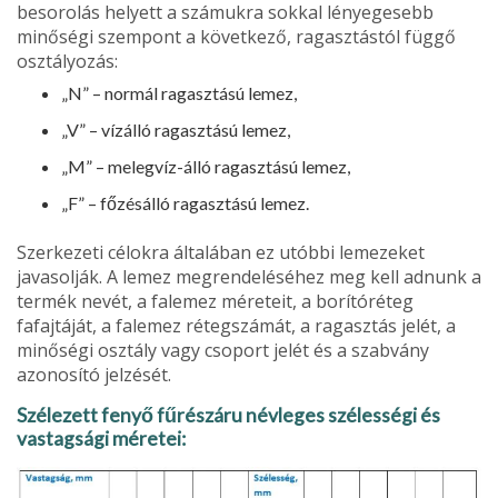
besorolás helyett a számukra sokkal lénye­gesebb
minőségi szempont a következő, ragasz­tástól függő
osztályozás:
„N” – normál ragasztású lemez,
„V” – vízálló ragasztású lemez,
„M” – melegvíz-álló ragasztású lemez,
„F” – főzésálló ragasztású lemez.
Szerkezeti célokra általában ez utóbbi lemeze­ket
javasolják. A lemez megrendeléséhez meg kell adnunk a
termék nevét, a falemez méreteit, a borítóréteg
fafajtáját, a falemez rétegszámát, a ragasztás je­lét, a
minőségi osztály vagy csoport jelét és a szabvány
azonosító jelzését.
Szélezett fenyő fűrészáru névleges szélességi és
vastagsági méretei: