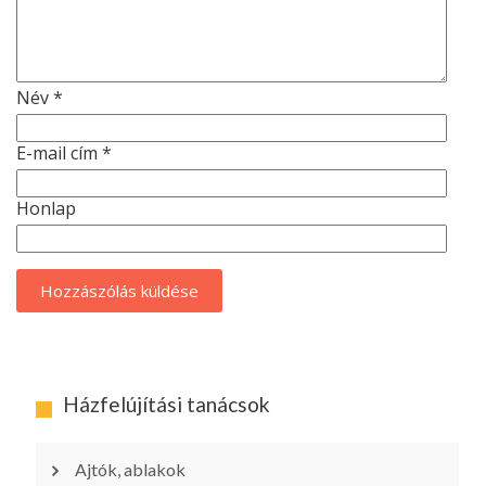
Név
*
E-mail cím
*
Honlap
Házfelújítási tanácsok
Ajtók, ablakok