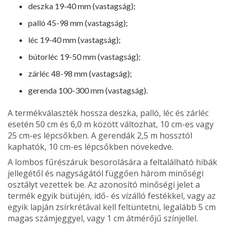
deszka 19-40 mm (vastagság);
palló 45-98 mm (vastagság);
léc 19-40 mm (vastagság);
bútorléc 19-50 mm (vastagság);
zárléc 48-98 mm (vastagság);
gerenda 100-300 mm (vastagság).
A termékválaszték hossza deszka, palló, léc és zárléc
esetén 50 cm és 6,0 m között változhat, 10 cm-es vagy
25 cm-es lépcsőkben. A gerendák 2,5 m hossztól
kaphatók, 10 cm-es lépcsőkben növekedve.
A lombos fűrészáruk besorolására a feltalálható hibák
jellegétől és nagyságától függően három minőségi
osztályt vezettek be. Az azonosító mi­nőségi jelet a
termék egyik bütüjén, idő- és vízálló festékkel, vagy az
egyik lapján zsírkrétával kell feltüntetni, legalább 5 cm
magas számjeggyel, vagy 1 cm átmérőjű színjellel.