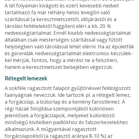
A tél folyamán kivá­gott és ezért kevesebb nedvet
tartalmazó fa már néhány hetes levegőn való
szárítással (a ke­resztmetszettől, időjárástól és a
tárolási feltételektől függően) eléri a kb. 20
%
nedvességtartalmat. Ennél kisebb nedvességtartalmat
általában csak mesterséges szárítással vagy fűtött
helyiségben való tárolással lehet elérni. Ha az épületfák
és ge­rendák nedvességtartalmát elektromos készülék­
kel mérjük, fontos, hogy a mérést ne a felszínen,
hanem a keresztmetszet belsejében végezzük.
Rétegelt lemezek
A sokféle ragasztott falapot gyűjtőnévvel feldol­gozott
faanyagnak nevezzük. Ide tartozik pl. a rétegelt lemez,
a forgácslap, a bútorlap és a kemény farostlemez. A
régi házak felújítása szempontjából különösen
jelentősek a forgács­lapok, melyeket különböző
minőségű kivitelben padlókhoz és falszerkezetekhez
alkalmazunk. A műgyantával ragasztott
forgácslapokból (a ra­gasztó aránya 8-10 %) az