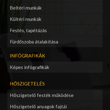
Beltéri munkák
Kültéri munkák
Festés, tapétázás
Fürdőszoba átalakítása
INFÓGRAFIKÁK
Képes infógrafikák
HŐSZIGETELÉS
Hőszigetelő festék működése
Hőszigetelő anyagok fajtái