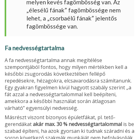
melyen kevés fagömbösség van. Az
„élesélű fának” fagömbössége nem
lehet, a „csorbaélű fának” jelentős
fagömbössége van.
Fa nedvességtartalma
A fa nedvességtartalma annak megítélése
szempontjából fontos, hogy milyen mértékben kell a
későbbi zsugorodás következtében fellépő
repedésekre, hézagokra, elcsavarodásra számí­tanunk.
Egy gyakran figyelmen kívül hagyott sza­bály szerint „a
fát azzal a nedvességtartalommal kell beépíteni,
amekkora a későbbi használat so­rán átlagosan
várható” egyensúlyi nedvesség
.
Másrészt viszont bizonyos épületfákat, pl. tető­
gerendákat
akár max. 30 % nedvességtartalom­mal
is be
szabad építeni, ha azok gyorsan ki tud­nak száradni és a
soron következő szakmák munkáját nem befolyásolják.