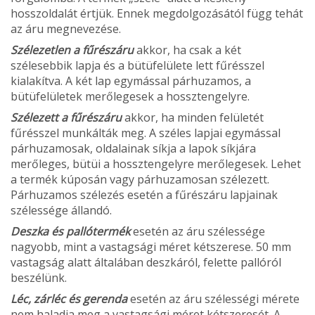
hosszoldalát értjük. Ennek megdolgozásától függ tehát
az áru megnevezése.
Szélezetlen a fűrészáru
akkor, ha csak a két
szélesebbik lapja és a bütüfelülete lett fűrésszel
kialakítva. A két lap egymással párhuzamos, a
bütüfelületek merőlegesek a hossztengelyre.
Szélezett a fűrészáru
akkor, ha minden felületét
fűrésszel munkálták meg. A széles lapjai egy­mással
párhuzamosak, oldalainak síkja a lapok síkjára
merőleges, bütüi a hossztengelyre merő­legesek. Lehet
a termék kúposán vagy párhuza­mosan szélezett.
Párhuzamos szélezés esetén a fűrészáru lapjainak
szélessége állandó.
Deszka és pallótermék
esetén az áru szélessé­ge
nagyobb, mint a vastagsági méret kétszerese. 50 mm
vastagság alatt általában deszkáról, felet­te pallóról
beszélünk.
Léc, zárléc és gerenda
esetén az áru széles­ségi mérete
nem haladja meg a vastagsági méret kétszeresét. A