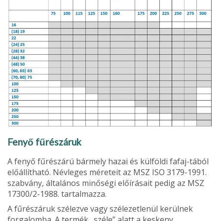
Fenyő fűrészáruk
A fenyő fűrészárú bármely hazai és külföldi fafaj-tából
előállítható. Névleges méreteit az MSZ ISO 3179-1991.
szabvány, általános minőségi előírá­sait pedig az MSZ
17300/2-1988. tartalmazza.
A fűrészáruk szélezve vagy szélezetlenül kerül­nek
forgalomba. A termék „széle” alatt a keskeny