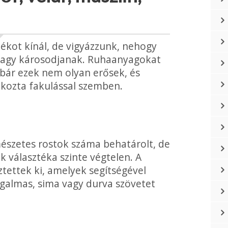
ékot kínál, de vigyázzunk, nehogy
vagy károsodja­nak. Ruhaanyagokat
, bár ezek nem olyan erősek, és
okozta fakulással szemben.
mészetes rostok száma behatárolt, de
ák választéka szinte végtelen. A
tettek ki, amelyek segítségével
galmas, sima vagy durva szövetet