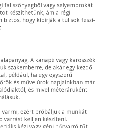
i faliszőnyeg­ből vagy selyembrokát
atot készíthetünk, ám a régi
biztos, hogy kibírják a túl sok feszí­
t.
i alapanyag. A kanapé vagy karosszék
yjuk szakemberre, de akár egy kezdő
al, például, ha egy egyszerű
űbőrök és művelúrok napjainkban már
lódiaktól, és mivel méteráruként
nálásuk.
z varrni, ezért próbáljuk a munkát
varrást kelljen készíteni.
ciális kézi vagy gépi bőrvarró tűt