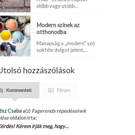
előbb vagy utóbb…
Modern színek az
otthonodba
Manapság a „modern” szó
sokféle dolgot jelent,…
Utolsó hozzászólások
Kommentek
Fórum
ész Csaba
a(z)
Fagerenda repedéseinek
lése
oldalon írta:
érdés! Kérem írják meg, hogy…