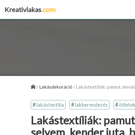
Kreativlakas
.com
×
/
Lakásdekoráció
/
Lakástextíliák: pamut, lenvás
lakástextília
lakberendezés
ötlete
Lakástextíliák: pamut
selyem, kender juta, b