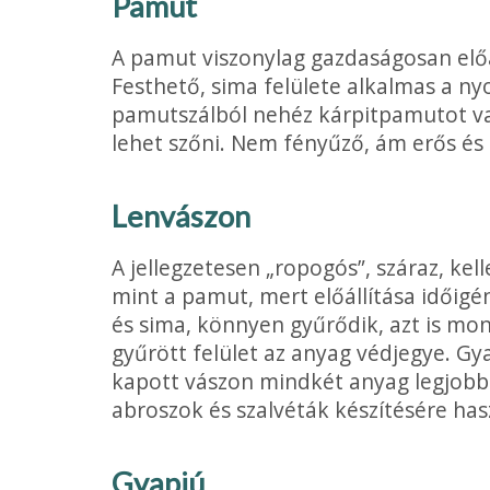
Pamut
A pamut viszonylag gazdaságosan előál
Festhető, sima felülete alkalmas a ny
pamutszálból nehéz kárpitpamutot vag
lehet szőni. Nem fényűző, ám erős és
Lenvászon
A jellegzetesen „ropogós”, száraz, ke
mint a pamut, mert előállítása időigé
és sima, könnyen gyűrődik, azt is m
gyűrött felület az anyag védjegye. Gy
kapott vászon mindkét anyag leg­jobb 
abroszok és szalvéták készítésére has
Gyapjú