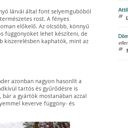
Atti
nyó lárvái által font selyemgubóból
természetes rost. A fényes
U
finoman előkelő. Az olcsóbb, könnyű
s függönyöket le­het készíteni, de
Döm
b kiszerelésben kaphatók, mint az
elle
T
nder azonban nagyon hasonlít a
dkívül tartós és gyűrődésre is
 bár a gyártók mostanában azzal
elyemmel keverve függöny- és