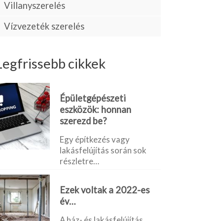
Villanyszerelés
Vízvezeték szerelés
Legfrissebb cikkek
Épületgépészeti
eszközök: honnan
szerezd be?
Egy építkezés vagy
lakásfelújítás során sok
részletre…
Ezek voltak a 2022-es
év…
A ház- és lakásfelújítás