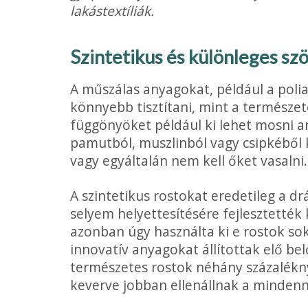
lakástextíliák.
Szintetikus és különleges sz
A műszálas anyagokat, például a polia
könnyebb tisztítani, mint a természe­t
függönyöket például ki lehet mosni a
pamut­ból, muszlinból vagy csipkéből
vagy egyáltalán nem kell őket vasalni.
A szintetikus rostokat eredetileg a dr
selyem helyettesítésére fejlesztet­ték 
azonban úgy használta ki e rostok so
innovatív anyagokat állítottak elő bel
természetes rostok néhány százaléknyi 
keverve jobban ellenállnak a minden