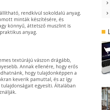
lítható, rendkí­vül sokoldalú anyag.
omott minták készítésére, és
y könnyű, áttetsző muszlint is
 praktikus anyag.
llemes textúrájú vászon drágább,
­nyesebb. Annak ellenére, hogy erős
ondhatnánk, hogy tulajdonképpen a
akran keverik pamuttal, és az így
tulajdonságait egyesíti. Általában
ználják.