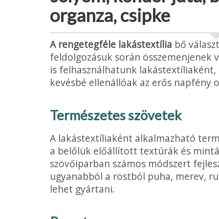
organza, csipke
A rengetegféle lakástextília
bő választ
feldolgozá­suk során összemenjenek 
is felhasználhatunk lakástextíliaként
kevésbé ellenállóak az erős napfény 
Természetes szövetek
A lakástextíliaként alkalmazható ter
a belőlük előállított textúrák és mint
szövőiparban számos módszert fejlesz
ugyanabból a rostból puha, merev, ru
lehet gyártani.