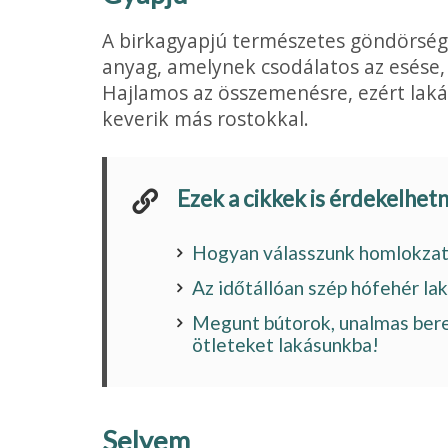
A birkagyapjú természetes göndörsé
anyag, amelynek csodálatos az esése, 
Hajlamos az összemenésre, ezért laká
keverik más rostokkal.
Ezek a cikkek is érdekelhet
Hogyan válasszunk homlokzati
Az időtállóan szép hófehér l
Megunt bútorok, unalmas ber
ötleteket lakásunkba!
Selyem