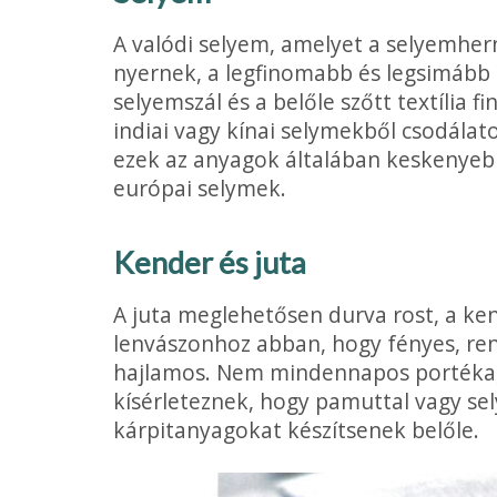
A valódi selyem, amelyet a selyemher
nyernek, a legfinomabb és legsi­mább 
selyemszál és a belőle szőtt textília 
indiai vagy kínai selymekből csodálato
ezek az anyagok általában keskenyeb
európai selymek.
Kender és juta
A juta meglehetősen durva rost, a ke
lenvászonhoz abban, hogy fényes, ren
hajlamos. Nem min­dennapos portéka,
kísérleteznek, hogy pamuttal vagy s
kárpitanyagokat készítsenek belőle.