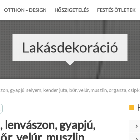
OTTHON – DESIGN
HŐSZIGETELÉS
FESTÉS ÖTLETEK
Lakásdekoráció
zon, gyapjú, selyem, kender juta, bőr, velúr, muszlin, organza, csip
k
, lenvászon, gyapjú,
őr, velúr, muszlin,