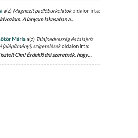
la
a(z)
Magnezit padlóburkolatok
oldalon írta:
dvozlom. A lanyom lakasaban a…
ötör Mária
a(z)
Talajnedvesség és talajvíz
ni (alépítményi) szigetelések
oldalon írta:
isztelt Cím! Érdeklődni szeretnék, hogy…