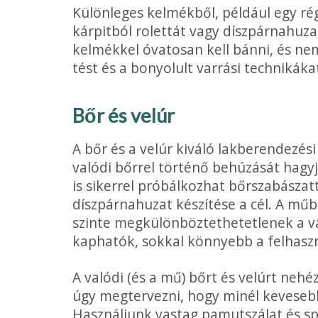
Különleges kelmékből, például egy rég
kárpitból rolettát vagy díszpár­nahuz
kelmékkel óvatosan kell bánni, és nem 
tést és a bonyolult varrási technikáka
Bőr és velúr
A bőr és a velúr kiváló lakberendezés
valódi bőrrel történő behúzá­sát hag
is sikerrel próbálkozhat bőrszabászatt
díszpárnahuzat készítése a cél. A m
szinte megkülönböztethetetlenek a va
kaphatók, sokkal könnyebb a felhasz
A valódi (és a mű) bőrt és velúrt nehé
úgy megtervezni, hogy minél kevesebb 
Használjunk vastag pamutszálat és spe