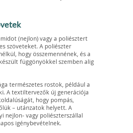
övetek
midot (nejlon) vagy a poliésztert
es szöveteket. A poliészter
nélkül, hogy összemennének, és a
 készült függönyökkel szemben alig
ága természe­tes rostok, például a
ki. A textiltervezők új generációja
koldalúságát, hogy pompás,
őlük – utánzatok helyett. A
nej­lon- vagy poliészterszállal
napos igénybevételnek.