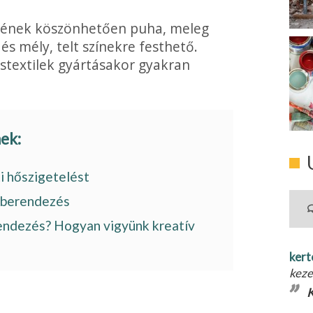
gének köszönhe­tően puha, meleg
és mély, telt színekre festhető.
stextilek gyártásakor gyakran
nek:
 hőszigetelést
akberendezés
endezés? Hogyan vigyünk kreatív
kert
keze
K