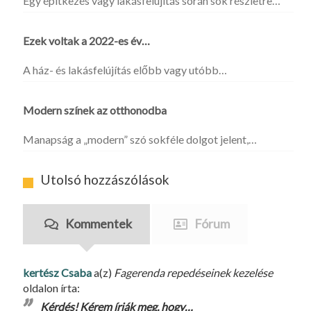
Egy építkezés vagy lakásfelújítás során sok részletre…
Ezek voltak a 2022-es év…
A ház- és lakásfelújítás előbb vagy utóbb…
Modern színek az otthonodba
Manapság a „modern” szó sokféle dolgot jelent,…
Utolsó hozzászólások
Kommentek
Fórum
kertész Csaba
a(z)
Fagerenda repedéseinek kezelése
oldalon írta:
Kérdés! Kérem írják meg, hogy…