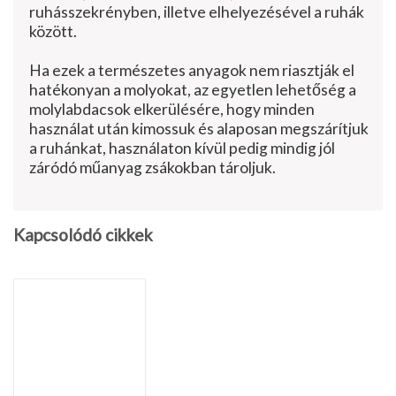
ru­hásszekrényben, illetve elhelyezésével a ruhák
között.
Ha ezek a természetes anyagok nem riasztják el
hatékonyan a molyokat, az egyetlen lehetőség a
molylabdacsok elke­rülésére, hogy minden
használat után ki­mossuk és alaposan megszárítjuk
a ru­hánkat, használaton kívül pedig mindig jól
záródó műanyag zsákokban tároljuk.
Kapcsolódó cikkek