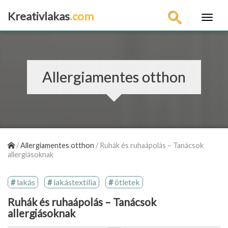
Kreativlakas
.com
×
Allergiamentes otthon
/
Allergiamentes otthon
/
Ruhák és ruhaápolás – Tanácsok
allergiásoknak
lakás
lakástextília
ötletek
Ruhák és ruhaápolás – Tanácsok
allergiásoknak