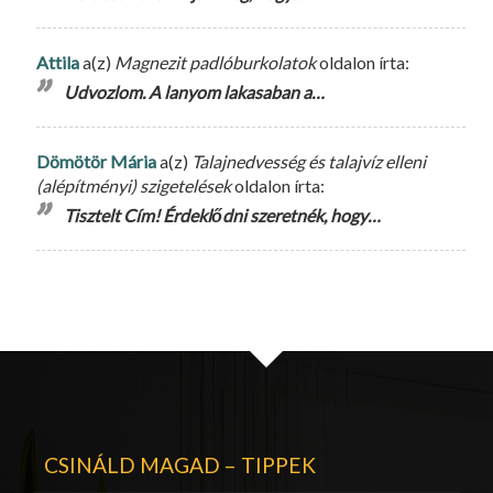
Attila
a(z)
Magnezit padlóburkolatok
oldalon írta:
Udvozlom. A lanyom lakasaban a…
Dömötör Mária
a(z)
Talajnedvesség és talajvíz elleni
(alépítményi) szigetelések
oldalon írta:
Tisztelt Cím! Érdeklődni szeretnék, hogy…
CSINÁLD MAGAD – TIPPEK