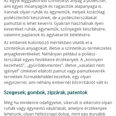
Az egyik leggyakoribb szintetikus anyag a poliészter,
ami egyes műanyagok és ragasztók alapanyaga is.
Vannak olyan ruhák és ágyneműk, melyek kizárólag
poliészterből készülnek, de a poliész­terszálakat
pamuttal is lehet keverni. Gyakran használnak ilyen
keveréket ru­hák, ágyneműk, szőnyegek készítésére,
valamint paplanok és ágytakarók bélelé­sére.
Az emberek különböző mérték­ben viselik el a
szintetikus anyagokat, il­letve a szintetikus-természetes
anyagke­verékeket. Néhányan például a poliész­
terszálak egyes festékeire érzékenyek. A „könnyen
kezelhető”, „gyűrődés­mentes”, illetve „vasalást nem
igényel” címkével ellátott pamut vagy pamutke­verék
termékek formaldehiddel kezeltek, egy olyan
vegyszerrel, ami néhány embernél bőrirritációt vált ki.
Szegesek, gombok, zipzárak, patentok
Még ha mindenre odafigyelve, sikerült is elkerülni olyan
ruhák vagy ágynemű vá­sárlását, amelyre érzékenyek
lehetünk, olyan hétköznapi dolog, mint egy dur­vább