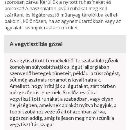
szorosan zárva! Kerüljük a nyitott ruhasíneket és
polcokat! A használaton kívüli ruhákat meg kell
szárítani, és légáteresztő műanyag tárolókba kell el­
pakolni, különösen, ha az ágynemű­tartókban vagy az
ágy alatt kívánjuk rak­tározni őket.
A vegytisztítás gőzei
A vegytisztított termékekből felszaba­duló gőzök
komolyan súlyosbíthatják a légúti allergiában
szenvedő betegek tüneteit, például a tüsszögést,
sőt még asztmás rohamot is kiválthatnak.
Amellett, hogy irritálják a légutakat, zárt térben
mérgezőek is lehetnek. Szellőztessük a
vegytisztított ruhákat a szabadban, vagy olyan
helyiségben, amelynek ablakát nyitva hagyjuk, a
töb­bi szobához vezető ajtót azonban zár­va,
egészen addig, amíg teljesen meg nem szűnik a
vegytisztítás szaga!