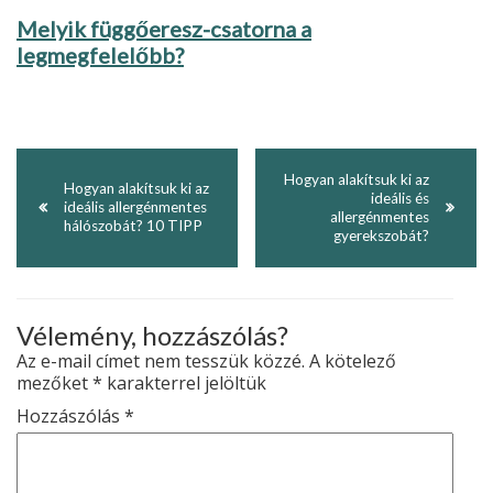
Melyik függőeresz-csatorna a
legmegfelelőbb?
Hogyan alakítsuk ki az
Hogyan alakítsuk ki az
ideális és
ideális allergénmentes
allergénmentes
hálószobát? 10 TIPP
gyerekszobát?
Vélemény, hozzászólás?
Az e-mail címet nem tesszük közzé.
A kötelező
mezőket
*
karakterrel jelöltük
Hozzászólás
*