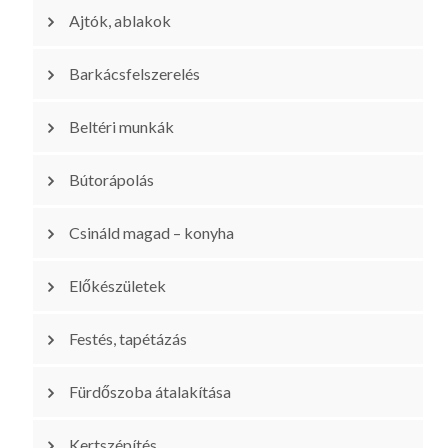
Ajtók, ablakok
Barkácsfelszerelés
Beltéri munkák
Bútorápolás
Csináld magad – konyha
Előkészületek
Festés, tapétázás
Fürdőszoba átalakítása
Kertszépítés