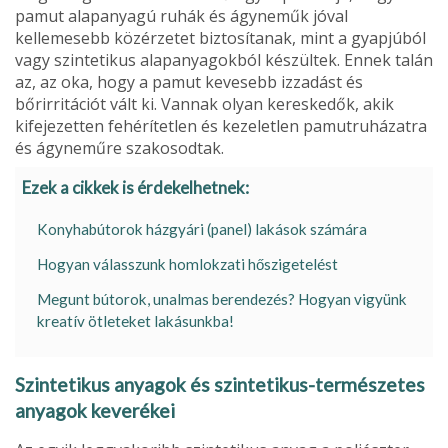
pamut alapanyagú ruhák és ágyneműk jóval
kellemesebb közérzetet biztosítanak, mint a gyapjúból
vagy szin­tetikus alapanyagokból készültek. Ennek talán
az, az oka, hogy a pamut kevesebb izzadást és
bőrirritációt vált ki. Vannak olyan kereskedők, akik
kifejezetten fehérítetlen és kezeletlen pamutruházatra
és ágyneműre szakosodtak.
Ezek a cikkek is érdekelhetnek:
Konyhabútorok házgyári (panel) lakások számára
Hogyan válasszunk homlokzati hőszigetelést
Megunt bútorok, unalmas berendezés? Hogyan vigyünk
kreatív ötleteket lakásunkba!
Szintetikus anyagok és szintetikus­-természetes
anyagok keverékei