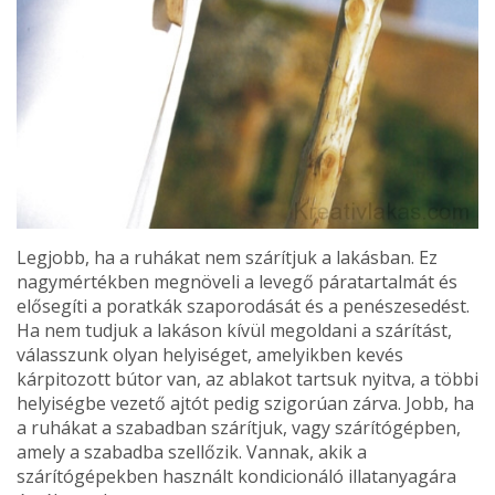
Legjobb, ha a ruhákat nem szárítjuk a lakásban. Ez
nagymértékben megnöve­li a levegő páratartalmát és
elősegíti a poratkák szaporodását és a penészesedést.
Ha nem tudjuk a lakáson kívül megoldani a szárítást,
válasszunk olyan helyiséget, amelyikben kevés
kárpitozott bútor van, az ablakot tartsuk nyitva, a többi
helyiségbe vezető ajtót pedig szi­gorúan zárva. Jobb, ha
a ruhákat a sza­badban szárítjuk, vagy szárítógépben,
amely a szabadba szellőzik. Vannak, akik a
szárítógépekben használt kondicionáló illatanyagára