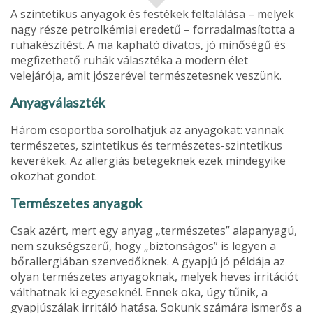
A szintetikus anyagok és festékek feltalá­lása – melyek
nagy része petrolkémiai eredetű – forradalmasította a
ruhakészí­tést. A ma kapható divatos, jó minőségű és
megfizethető ruhák választéka a mo­dern élet
velejárója, amit jószerével ter­mészetesnek veszünk.
Anyagválaszték
Három csoportba sorolhatjuk az anya­gokat: vannak
természetes, szintetikus és természetes-szintetikus
keverékek. Az allergiás betegeknek ezek mindegyike
okozhat gondot.
Természetes anyagok
Csak azért, mert egy anyag „természetes” alapanya­gú,
nem szükségszerű, hogy „biztonsá­gos” is legyen a
bőrallergiában szenve­dőknek. A gyapjú jó példája az
olyan ter­mészetes anyagoknak, melyek heves irritációt
válthatnak ki egyeseknél. Ennek oka, úgy tűnik, a
gyapjúszálak irritáló ha­tása. Sokunk számára ismerős a