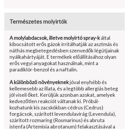
Természetes molyirtók
A molylabdacsok, illetve molyirtó spray-k
által
kibocsátott erős gázok ir­ritálhatják az asztmás és
náthás megbetegedésben szenvedők légútjainak
nyál­kahártyáját. E termékek előállításához olyan
erős vegyi anyagokat használnak, mint a
paradiklór-benzol és a naftalin.
A különböző növényeknek
jóval enyhébb és
kellemesebb az illata, és a legtöbb allergiás beteg
jól viseli őket. Kerüljük azonban azokat, amelyek
ked­vezőtlen reakciót váltanak ki. Próbál­
kozhatunk kis zacskókban cédrus (Cedrus)
forgácsok, szárított levendula­virág (Levendula),
szárított rozmaring (Rosmarinus) és abruta
istenfa (Artemisia abrotanum) felakasztásával a