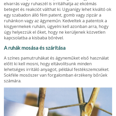
elvarrás vagy ruhaszél is irritálhat­ja az ekcémás
beteget és reakciót vált­hat ki. Ugyanígy lehet kiváltó ok
egy szabadon álló fém patent, gomb vagy zipzár a
ruhánkon vagy az ágyneműn. Kedveltek a patentok a
kisgyermekek ruháin, ügyelni kell azonban arra, hogy
úgy helyezzük el őket, hogy ne kerülje­nek közvetlen
kapcsolatba a kisbaba bőrével.
A ruhák mosása és szárítása
A színes pamutruhákat és ágyneműket első használat
előtt ki kell mosni, hogy eltávolítsunk minden
lehetséges irritáló anyagot, például festékszemcséket.
Sok­féle mosószer van forgalomban érzé­keny bőrűek
számára.