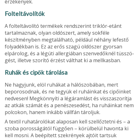
érzékenyek.
Folteltávolítók
A folteltávolító termé­kek rendszerint triklór-etánt
tartal­maznak, olyan oldószert, amely sokféle
készítményben megtalálható, például né­hány lefestő
folyadékban is. Ez az erős szagú oldószer gyorsan
elpárolog, és a légúti allergiában szenvedőknél tüsszö­
gést, illetve szorító érzést válthat ki a mellkasban.
Ruhák és cipők tárolása
Ne hagyjunk, elöl ruhákat a hálószobá­ban, mert
beporosodnak, és ne tegyük el ruháinkat és cipőinket
nedvesen! Meg­könnyíti a légáramlást és visszaszorítja
az atkák számát és a penészesedést, ha ru­háinkat nem
polcokon, hanem inkább vállfán tároljuk.
A textil ruhatárolókat alaposan kell szellőztetni és – a
szoba porosságától függően – körülbelül havonta ki
kell mosni. A beépített szekrények ajtóit tartsuk