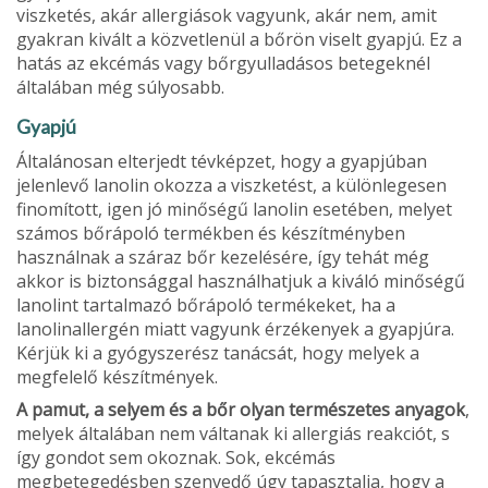
viszke­tés, akár allergiások vagyunk, akár nem, amit
gyakran kivált a közvetlenül a bőrön viselt gyapjú. Ez a
hatás az ekcémás vagy bőrgyulladásos betegeknél
általában még súlyosabb.
Gyapjú
Általánosan elterjedt tévképzet, hogy a gyapjúban
jelenlevő lanolin okozza a viszketést, a különlegesen
finomított, igen jó minőségű lanolin esetében, melyet
szá­mos bőrápoló termékben és készít­ményben
használnak a száraz bőr keze­lésére, így tehát még
akkor is biztonság­gal használhatjuk a kiváló minőségű
la­nolint tartalmazó bőrápoló termékeket, ha a
lanolinallergén miatt vagyunk érzé­kenyek a gyapjúra.
Kérjük ki a gyógyszerész tanácsát, hogy melyek a
megfelelő készítmények.
A pamut, a selyem és a bőr olyan természetes anyagok
,
melyek általában nem váltanak ki allergiás reakciót, s
így gondot sem okoznak. Sok, ekcémás
megbetegedésben szenvedő úgy tapasz­talja, hogy a