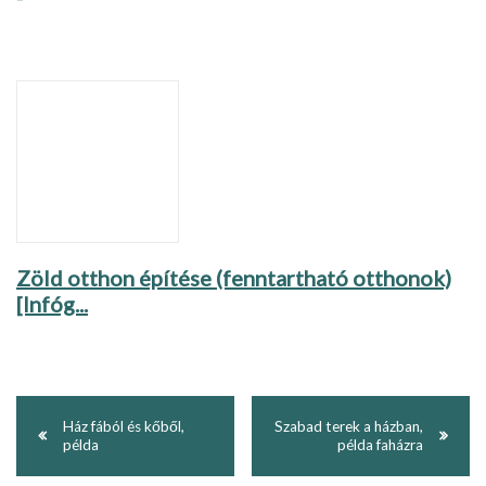
Zöld otthon építése (fenntartható otthonok)
[Infóg...
Ház fából és kőből,
Szabad terek a házban,
példa
példa faházra