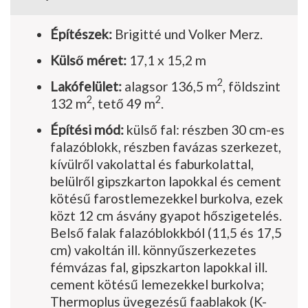
Építészek:
Brigitté und Volker Merz.
Külső méret:
17,1 x 15,2 m
2
Lakófelület:
alagsor 136,5 m
, földszint
2
2
132 m
, tető 49 m
.
Építési mód:
külső fal: részben 30 cm-es
falazóblokk, részben favázas szerkezet,
kívülről vakolattal és faburkolattal,
belülről gipszkarton lapokkal és cement
kötésű farostlemezekkel burkolva, ezek
közt 12 cm ásvány gyapot hőszigetelés.
Belső falak falazóblokkból (11,5 és 17,5
cm) vakoltán ill. könnyűszerkezetes
fémvázas fal, gipszkarton lapokkal ill.
cement kötésű lemezekkel burkolva;
Thermoplus üvegezésű faablakok (K-