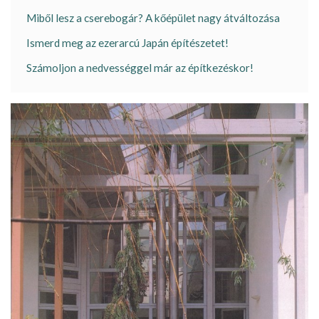
Miből lesz a cserebogár? A kőépület nagy átváltozása
Ismerd meg az ezerarcú Japán építészetet!
Számoljon a nedvességgel már az építkezéskor!