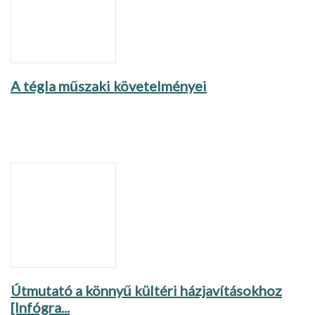
A tégla műszaki követelményei
Útmutató a könnyű kültéri házjavításokhoz
[Infógra...