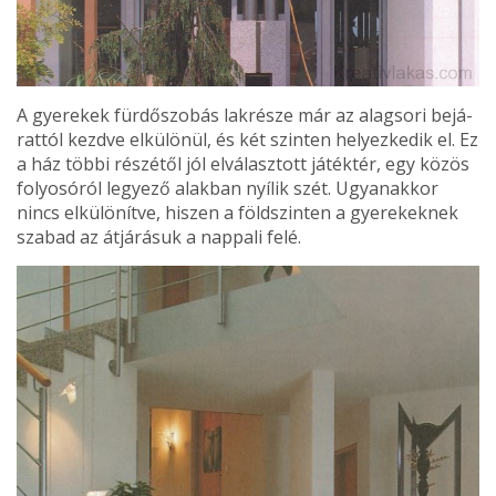
A gyerekek fürdőszobás lakrésze már az alagsori bejá­
rattól kezdve elkülönül, és két szinten helyezkedik el. Ez
a ház többi részétől jól elválasz­tott játéktér, egy közös
fo­lyosóról legyező alakban nyí­lik szét. Ugyanakkor
nincs elkülönítve, hiszen a földszin­ten a gyerekeknek
szabad az átjárásuk a nappali felé.