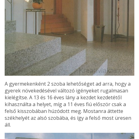
A gyermekenként 2 szoba lehetőséget ad arra, hogy a
gyerek növekedésével változó igényeket rugalmasan
kielé­gítse. A 13 és 16 éves lány a kezdet kezdetétől
kihasználta a helyet, míg a 11 éves fiú először csak a
felső kisszobá­ban húzódott meg. Mostanra áttette
székhelyét az alsó szo­bába, és így a felső most üre­sen
áll.