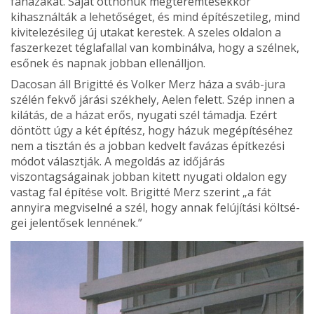
faházakat. Saját otthonuk megteremtésekkor
kihasználták a lehetőséget, és mind építészetileg, mind
kivitelezésileg új utakat kerestek. A szeles oldalon a
faszerkezet téglafallal van kombinálva, hogy a szélnek,
esőnek és napnak jobban ellenálljon.
Dacosan áll Brigitté és Volker Merz háza a sváb-jura
szélén fekvő járási székhely, Aelen felett. Szép in­nen a
kilátás, de a házat erős, nyugati szél támadja. Ezért
döntött úgy a két építész, hogy házuk megépítéséhez
nem a tisztán és a jobban kedvelt favázas építkezési
módot választják. A megoldás az időjárás
viszontagságainak jobban kitett nyugati oldalon egy
vastag fal építése volt. Brigitté Merz szerint „a fát
annyira megviselné a szél, hogy annak felújítási költsé­
gei jelentősek lennének.”