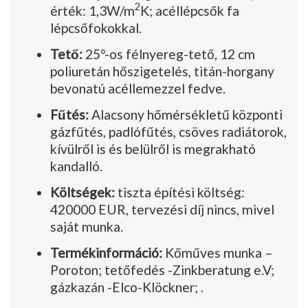
2
érték: 1,3W/m
K; acéllépcsők fa
lépcsőfokokkal.
Tető:
25°-os félnyereg-tető, 12 cm
poliuretán hőszigetelés, titán-horgany
bevonatú acéllemezzel fedve.
Fűtés:
Alacsony hőmérsékletű központi
gázfűtés, padlófűtés, csöves radiátorok,
kívülről is és belülről is megrakható
kandalló.
Költségek:
tiszta építési költség:
420000 EUR, tervezési díj nincs, mivel
saját munka.
Termékinformáció:
Kőműves munka –
Poroton; tetőfedés -Zinkberatung e.V;
gázkazán -Elco-Klöckner; .