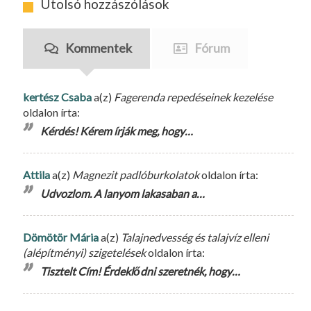
Utolsó hozzászólások
Kommentek
Fórum
kertész Csaba
a(z)
Fagerenda repedéseinek kezelése
oldalon írta:
Kérdés! Kérem írják meg, hogy…
Attila
a(z)
Magnezit padlóburkolatok
oldalon írta:
Udvozlom. A lanyom lakasaban a…
Dömötör Mária
a(z)
Talajnedvesség és talajvíz elleni
(alépítményi) szigetelések
oldalon írta:
Tisztelt Cím! Érdeklődni szeretnék, hogy…