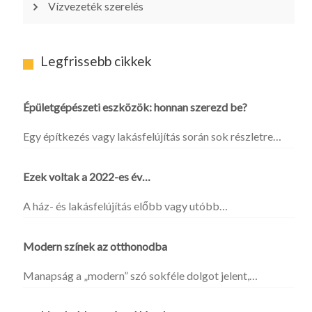
Vízvezeték szerelés
Legfrissebb cikkek
Épületgépészeti eszközök: honnan szerezd be?
Egy építkezés vagy lakásfelújítás során sok részletre…
Ezek voltak a 2022-es év…
A ház- és lakásfelújítás előbb vagy utóbb…
Modern színek az otthonodba
Manapság a „modern” szó sokféle dolgot jelent,…