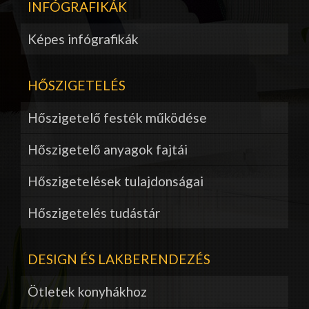
INFÓGRAFIKÁK
Képes infógrafikák
HŐSZIGETELÉS
Hőszigetelő festék működése
Hőszigetelő anyagok fajtái
Hőszigetelések tulajdonságai
Hőszigetelés tudástár
DESIGN ÉS LAKBERENDEZÉS
Ötletek konyhákhoz