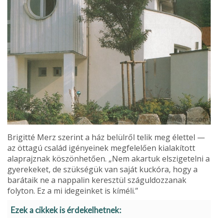
Brigitté Merz szerint a ház belülről telik meg élettel —
az öttagú család igényeinek megfelelően kialakított
alap­rajznak köszönhetően. „Nem akartuk elszigetelni a
gyere­keket, de szükségük van saját kuckóra, hogy a
barátaik ne a nappalin keresztül szágul­dozzanak
folyton. Ez a mi idegeinket is kíméli.”
Ezek a cikkek is érdekelhetnek: