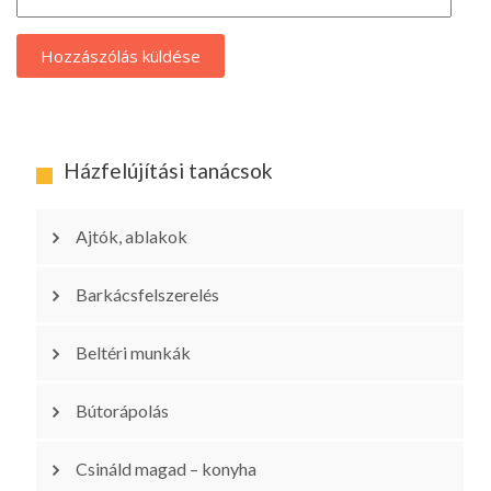
Házfelújítási tanácsok
Ajtók, ablakok
Barkácsfelszerelés
Beltéri munkák
Bútorápolás
Csináld magad – konyha