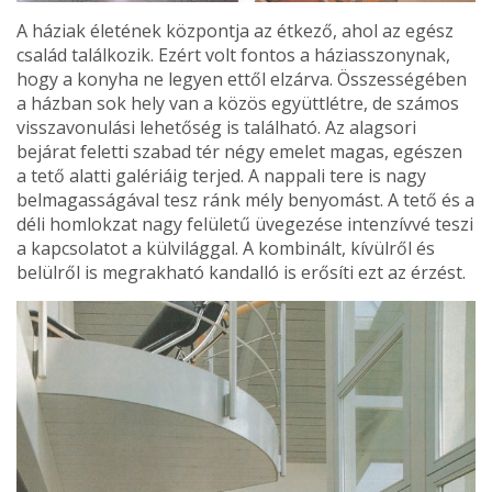
A háziak életének köz­pontja az étkező, ahol az egész
család találkozik. Ezért volt fontos a háziasszonynak,
hogy a konyha ne legyen et­től elzárva. Összességében
a házban sok hely van a közös együttlétre, de számos
vissza­vonulási lehetőség is találha­tó. Az alagsori
bejárat feletti szabad tér négy emelet ma­gas, egészen
a tető alatti ga­lériáig terjed. A nappali tere is nagy
belmagasságával tesz ránk mély benyomást. A tető és a
déli homlokzat nagy felületű üvegezése intenzívvé teszi
a kapcsolatot a külvi­lággal. A kombinált, kívülről és
belülről is megrakható kan­dalló is erősíti ezt az érzést.