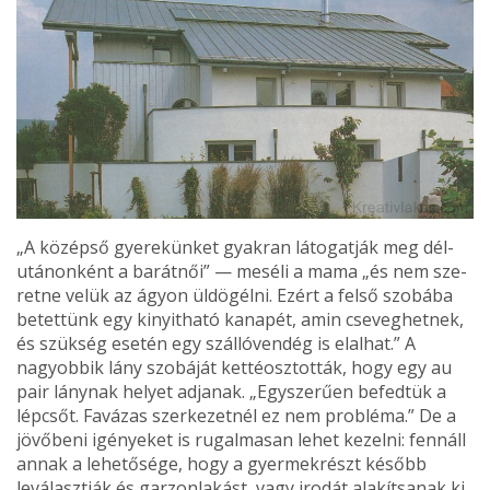
„A középső gyerekünket gyakran látogatják meg dél­
utánonként a barátnői” — meséli a mama „és nem sze­
retne velük az ágyon üldö­gélni. Ezért a felső szobába
betettünk egy kinyitható kanapét, amin cseveghetnek,
és szükség esetén egy szálló­vendég is elalhat.” A
nagyob­bik lány szobáját kettéosztot­ták, hogy egy au
pair lány­nak helyet adjanak. „Egysze­rűen befedtük a
lépcsőt. Favázas szerkezetnél ez nem probléma.” De a
jövőbeni igényeket is rugalmasan lehet kezelni: fennáll
annak a lehe­tősége, hogy a gyermekrészt később
leválasztják és garzonlakást, vagy irodát alakít­sanak ki