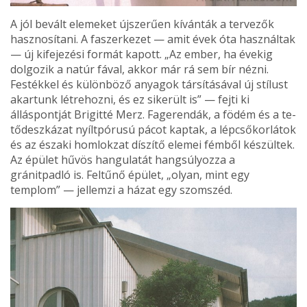
A jól bevált elemeket új­szerűen kívánták a tervezők
hasznosítani. A faszerkezet — amit évek óta használtak
— új kifejezési formát kapott. „Az ember, ha évekig
dolgo­zik a natúr fával, akkor már rá sem bír nézni.
Festékkel és különböző anyagok társításá­val új stílust
akartunk létre­hozni, és ez sikerült is” — fejti ki
álláspontját Brigitté Merz. Fagerendák, a födém és a te­
tődeszkázat nyíltpórusú pácot kaptak, a lépcsőkorlátok
és az északi homlokzat díszítő elemei fémből készültek.
Az épület hűvös hangulatát hangsúlyozza a
gránitpadló is. Feltűnő épület, „olyan, mint egy
templom” — jel­lemzi a házat egy szomszéd.