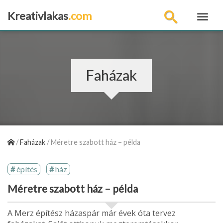
Kreativlakas
.com
×
Faházak
/
Faházak
/
Méretre szabott ház – példa
építés
ház
Méretre szabott ház – példa
A Merz építész házaspár már évek óta tervez