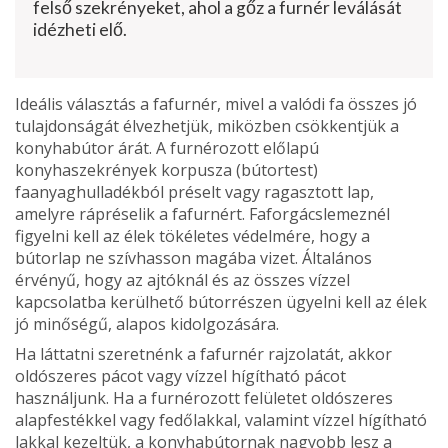
felső szekrényeket, ahol a gőz a furnér le­válását
idézheti elő.
Ideális választás a fafurnér, mivel a valódi fa összes jó
tulajdonságát élvezhetjük, miköz­ben csökkentjük a
konyhabútor árát. A furné­rozott előlapú
konyhaszekrények korpusza (bútortest)
faanyaghulladékból préselt vagy ragasztott lap,
amelyre rápréselik a fafurnért. Faforgácslemeznél
figyelni kell az élek tökéle­tes védelmére, hogy a
bútorlap ne szívhas­son magába vizet. Általános
érvényű, hogy az ajtóknál és az összes vízzel
kapcsolatba kerülhető bútorrészen ügyelni kell az élek
jó minőségű, alapos kidolgozására.
Ha láttatni szeretnénk a fafurnér rajzolatát, akkor
oldószeres pácot vagy vízzel hígítható pácot
használjunk. Ha a furnérozott felületet oldószeres
alapfestékkel vagy fedőlakkal, valamint vízzel hígítható
lakkal kezeltük, a konyhabútornak nagyobb lesz a