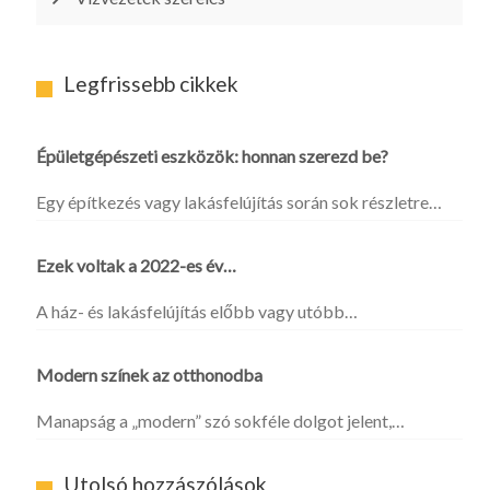
Legfrissebb cikkek
Épületgépészeti eszközök: honnan szerezd be?
Egy építkezés vagy lakásfelújítás során sok részletre…
Ezek voltak a 2022-es év…
A ház- és lakásfelújítás előbb vagy utóbb…
Modern színek az otthonodba
Manapság a „modern” szó sokféle dolgot jelent,…
Utolsó hozzászólások