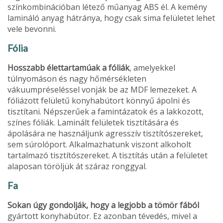
színkombinációban létező műanyag ABS él. A kemény
lamináló anyag hátránya, hogy csak sima felületet lehet
vele bevonni.
Fólia
Hosszabb élettartamúak a fóliák
, amelyek­kel
túlnyomáson és nagy hőmérsékleten
vákuumpréseléssel vonják be az MDF leme­zeket. A
fóliázott felületű konyhabútort könnyű ápolni és
tisztítani. Népszerűek a famintázatok és a lakkozott,
színes fóliák. Laminált felületek tisztítására és
ápolására ne használjunk agresszív tisztítószereket,
sem súrolóport. Alkalmazhatunk viszont alkoholt
tartalmazó tisztítószereket. A tisztítás után a felületet
alaposan töröljük át száraz ronggyal.
Fa
Sokan úgy gondolják, hogy a legjobb a tömör fából
gyártott konyhabútor. Ez azonban téve­dés, mivel a