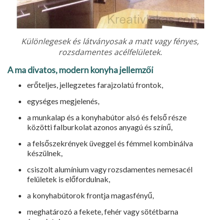
Különlegesek és látványosak a matt vagy fényes,
rozsdamentes acélfelületek.
A ma divatos, modern konyha jellemzői
erőteljes, jellegzetes farajzolatú frontok,
egységes megjelenés,
a munkalap és a konyhabútor alsó és felső része
közötti falburkolat azonos anyagú és színű,
a felsőszekrények üveggel és fémmel kombinálva
készülnek,
csiszolt alumínium vagy rozsdamentes nemesacél
felületek is előfordulnak,
a konyhabútorok frontja magasfényű,
meghatározó a fekete, fehér vagy sötétbarna