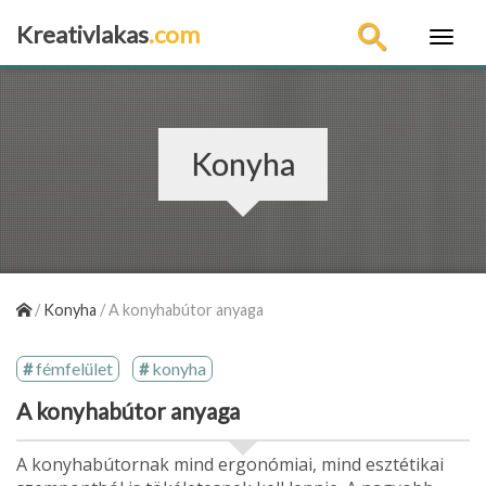
Kreativlakas
.com
×
Konyha
/
Konyha
/
A konyhabútor anyaga
fémfelület
konyha
A konyhabútor anyaga
A konyhabútornak mind ergonómiai, mind esztétikai