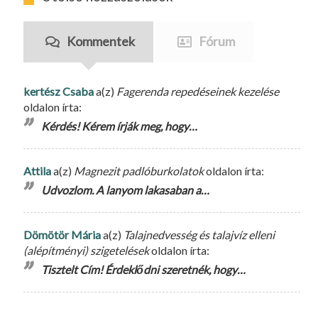
Kommentek
Fórum
kertész Csaba
a(z)
Fagerenda repedéseinek kezelése
oldalon írta:
Kérdés! Kérem írják meg, hogy…
Attila
a(z)
Magnezit padlóburkolatok
oldalon írta:
Udvozlom. A lanyom lakasaban a…
Dömötör Mária
a(z)
Talajnedvesség és talajvíz elleni
(alépítményi) szigetelések
oldalon írta:
Tisztelt Cím! Érdeklődni szeretnék, hogy…