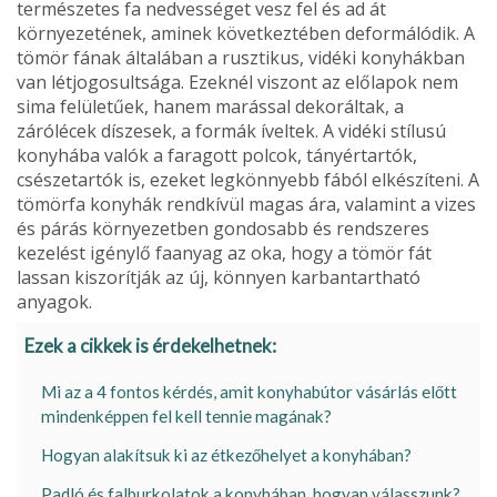
természetes fa nedvességet vesz fel és ad át
környezetének, aminek következtében deformálódik. A
tömör fának általában a rusztikus, vidéki konyhákban
van létjogosultsága. Ezeknél viszont az előlapok nem
sima felületűek, hanem marással deko­ráltak, a
zárólécek díszesek, a formák íveltek. A vidéki stílusú
konyhába valók a faragott polcok, tányértartók,
csészetartók is, ezeket legkönnyebb fából elkészíteni. A
tömörfa konyhák rendkívül magas ára, valamint a vizes
és párás környezetben gon­dosabb és rendszeres
kezelést igénylő fa­anyag az oka, hogy a tömör fát
lassan kiszo­rítják az új, könnyen karbantartható
anyagok.
Ezek a cikkek is érdekelhetnek:
Mi az a 4 fontos kérdés, amit konyhabútor vásárlás előtt
mindenképpen fel kell tennie magának?
Hogyan alakítsuk ki az étkezőhelyet a konyhában?
Padló és falburkolatok a konyhában, hogyan válasszunk?