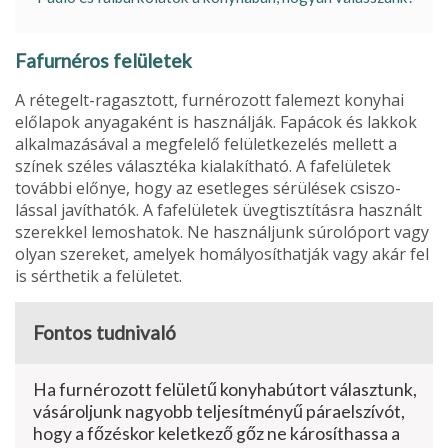
Fafurnéros felületek
A rétegelt-ragasztott, furnérozott falemezt konyhai
előlapok anyagaként is használják. Fapácok és lakkok
alkalmazásával a megfe­lelő felületkezelés mellett a
színek széles választéka kialakítható. A fafelületek
további előnye, hogy az esetleges sérülések csiszo­
lással javíthatók. A fafelületek üvegtisztításra használt
szerekkel lemoshatok. Ne használ­junk súrolóport vagy
olyan szereket, amelyek homályosíthatják vagy akár fel
is sérthetik a felületet.
Fontos tudnivaló
Ha furnérozott felületű konyhabútort választunk,
vásároljunk nagyobb telje­sítményű páraelszívót,
hogy a főzéskor keletkező gőz ne károsíthassa a