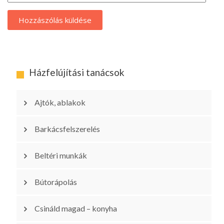
Házfelújítási tanácsok
Ajtók, ablakok
Barkácsfelszerelés
Beltéri munkák
Bútorápolás
Csináld magad – konyha