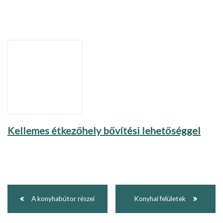
Kellemes étkezőhely bővítési lehetőséggel
A konyhabútor részei
Konyhai felületek