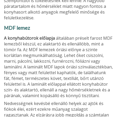
szempontból is tökéletesnek kell lennie. A nagyobb
páratartalom és hőmér­séklet miatt nagyon fontos a
konyhasort alkotó anyagok megfelelő minősége és
felületkezelése.
MDF lemez
A konyhabútorok előlapja
általában préselt farost MDF
lemezből készül, ez alaktartó és ellenállóbb, mint a
tömör fa. Az MDF lemezek óriási előnye a szinte
korlátlan megmunkálhatóság. Lehet őket csiszolni,
marni, pácolni, lakkozni, furnérozni, fóliázni vagy
laminálni. A laminált MDF lapok óriási színválasztékban,
fényes vagy matt felülettel kaphatók, de talál­hatunk
fát, fémet, természetes követ, textíliát, bőrt utánzó
felülettel is. A laminált előlappal ellátott konyhabútor
szín- és alaktartó, ellen­áll a nagy hőmérsékletnek és a
párának, valamint kopásálló és könnyű tisztítani.
Nedvességnek kevésbé ellenálló helyek az ajtók és
fiókok élei, ezért ezekre műanyag szalagot
ragasztanak. Az elzárásra jobb megoldás a számtalan