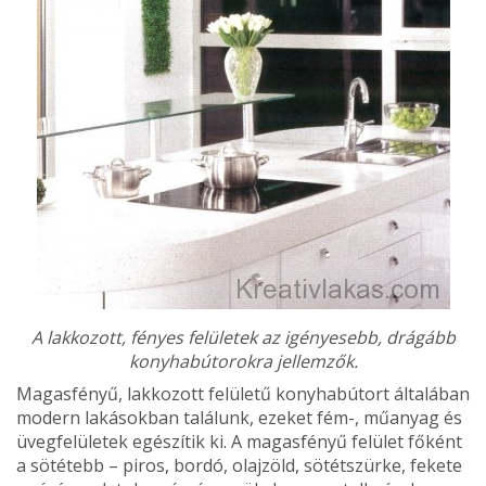
A lakkozott, fényes felületek az igényesebb, drágább
konyhabútorokra jellemzők.
Magasfényű, lakkozott felületű konyhabútort általában
modern lakásokban találunk, eze­ket fém-, műanyag és
üvegfelületek egészí­tik ki. A magasfényű felület főként
a sötétebb – piros, bordó, olajzöld, sötétszürke, fekete