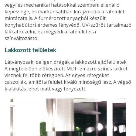
vegyi és mechanikai hatásokkal szembeni ellenálló
képessége, és markánsabban kirajzolódik a fafelület
mintázata is. A furnérozott anyagból készült
konyhabútort érdemes fényvédő, UV-szűrőt tartalmazó
lakkal kezelni, ez meg­védi a fafelületet a
színváltozástól.
Lakkozott felületek
Látványosak, de igen drágák a lakkozott ajtó­felületek.
A megfelelően előkészített MDF lemezre színes lakkot
visznek fel több réteg­ben. Az egyes rétegeket
csiszolják, amitől a felület kiváló minőségű lesz. A végső
kialakí­tás lehet matt vagy fényezett.