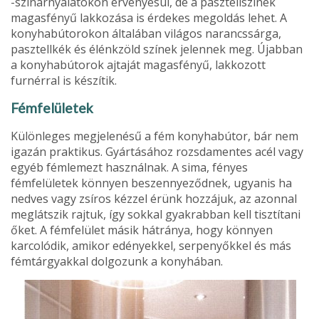
-színárnyalatokon érvényesül, de a pasztell­színek
magasfényű lakkozása is érdekes megoldás lehet. A
konyhabútorokon általá­ban világos narancssárga,
pasztellkék és élénkzöld színek jelennek meg. Újabban
a konyhabútorok ajtaját magasfényű, lakkozott
furnérral is készítik.
Fémfelületek
Különleges megjelenésű a fém konyhabútor, bár nem
igazán praktikus. Gyártásához rozs­damentes acél vagy
egyéb fémlemezt hasz­nálnak. A sima, fényes
fémfelületek könnyen beszennyeződnek, ugyanis ha
nedves vagy zsíros kézzel érünk hozzájuk, az azonnal
meglátszik rajtuk, így sokkal gyakrabban kell tisztítani
őket. A fémfelület másik hátránya, hogy könnyen
karcolódik, amikor edények­kel, serpenyőkkel és más
fémtárgyakkal dol­gozunk a konyhában.