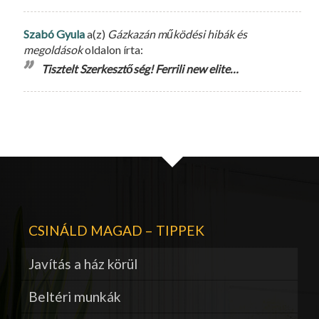
Szabó Gyula
a(z)
Gázkazán működési hibák és
megoldások
oldalon írta:
Tisztelt Szerkesztőség! Ferrili new elite…
CSINÁLD MAGAD – TIPPEK
Javítás a ház körül
Beltéri munkák