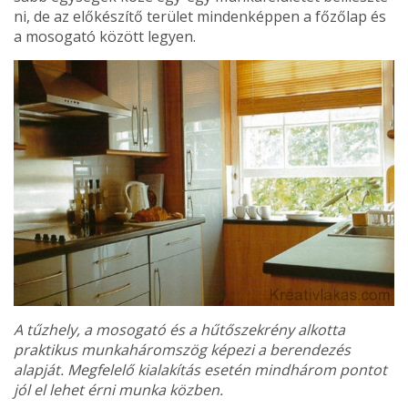
ni, de az előkészítő terület mindenképpen a főzőlap és
a mosogató között legyen.
A tűzhely, a mosogató és a hűtőszekrény alkotta
praktikus munka­háromszög képezi a berendezés
alapját. Megfelelő kialakítás esetén mindhárom pontot
jól el lehet érni munka közben.