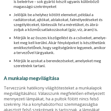
is beleértve – sok gyártó készít ugyanis különbö­ző
magasságú szekrényeket
Jelöljük be a helyhez kötött elemeket, például a
radiátorokat, ajtókat, ablakokat, falmélyedéseket és
szegélyléceket, tüntessük fel a méretüket, és ábrá­
zoljuk a közműcsatlakozásokat (gáz, víz, áram) is.
Mérjük le az összes kiszögellést és a csöveket, amelye­
ket meg kell kerülni. Akár fényképeket is készíthe­tünk
emlékeztetőnek, hogy segítségünkre legyenek, amikor
a tervezővel tárgyalunk.
Mérjük le azokat a berendezéseket, amelyeket meg
szeretnénk tartani.
A munkalap megvilágítása
Tervezzünk hatékony világítótesteket a munkalapok
megvilágításához. Válasszunk megfelelően elhelyezett
mennyezeti lámpákat, ha a pultok fölött nincs felső
szekrény. Ha a konyhabútorhoz szemmagasságba
akasztott felső szekrények is tartoznak, a lámpákat