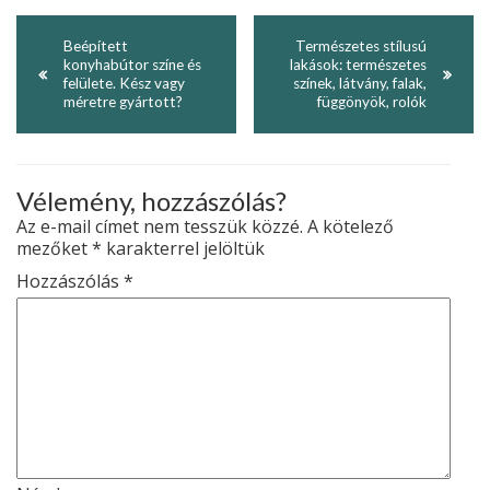
Beépített
Természetes stílusú
konyhabútor színe és
lakások: természetes
felülete. Kész vagy
színek, látvány, falak,
méretre gyártott?
függönyök, rolók
Vélemény, hozzászólás?
Az e-mail címet nem tesszük közzé.
A kötelező
mezőket
*
karakterrel jelöltük
Hozzászólás
*