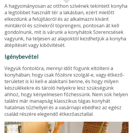
A hagyományosan az otthon szívének tekintett konyha
a legtöbbet használt tér a lakásban, ezért mielőtt
elkezdünk a felújításról és az alkalmazni kívánt
mintákról és színekről töprengeni, pon­tosan át kell
gondolnunk, mit is várunk a konyhátok Szerencsések
vagyunk, ha teljesen az alapoktól kezdhetjük a konyha
átépítését vagy kibővítését.
Igénybevétel
Vegyük fontolóra, mennyi időt fogunk eltölteni a
konyhában; hogy csak főzésre szolgál-e, vagy étkező­
területet is ki kell-e alakítani benne, és hogy milyen
készülékekre és tároló helyekre lesz szükségünk
ahhoz, hogy kényelmesen főzhessünk. Nem sok helyen
találni már manapság klasszikus tágas konyhát
hatalmas tűz­hellyel és a vasárnapi ebédhez az egész
család részére elegendő étkezőasztallal.