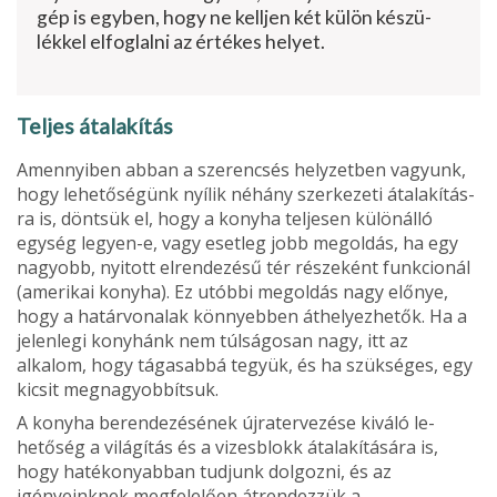
gép is egyben, hogy ne kelljen két külön készü­
lékkel elfoglalni az értékes helyet.
Teljes átalakítás
Amennyiben abban a szerencsés helyzetben vagyunk,
hogy lehetőségünk nyílik néhány szerkezeti átalakítás­
ra is, döntsük el, hogy a konyha teljesen különálló
egység legyen-e, vagy esetleg jobb megoldás, ha egy
nagyobb, nyitott elrendezésű tér részeként funkcionál
(amerikai konyha). Ez utóbbi megoldás nagy előnye,
hogy a határvonalak könnyebben áthelyezhetők. Ha a
jelenlegi konyhánk nem túlságosan nagy, itt az
alkalom, hogy tágasabbá tegyük, és ha szükséges, egy
kicsit megnagyobbítsuk.
A konyha berendezésének újratervezése kiváló le­
hetőség a világítás és a vizesblokk átalakítására is,
hogy hatékonyabban tudjunk dolgozni, és az
igényeinknek megfelelően átrendezzük a