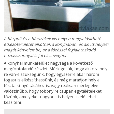
A bárpult és a bárszékek kis helyen megvalósítható
étkezőterületet alkotnak a konyhában, és aki itt helyezi
magát kényelembe, az a főzés­sel foglalatoskodó
háziasszonnyal is jól elcseveghet.
A konyhai munkafelület nagysága a következő
megfontolandó részlet. Mérlegeljük, hogy akkora hely­
re van-e szükségünk, hogy egyszerre akár három
fogást is elkészíthessünk, és még maradjon hely a
tészta ki-nyújtásához is, vagy reálisan mérlegelve
valószínűbb, hogy többnyire csupán egytálételeket
főzünk, amelye­ket nagyon kis helyen is elő lehet
készíteni.