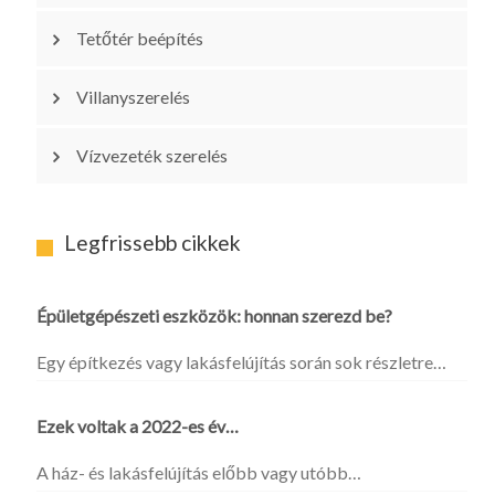
Tetőtér beépítés
Villanyszerelés
Vízvezeték szerelés
Legfrissebb cikkek
Épületgépészeti eszközök: honnan szerezd be?
Egy építkezés vagy lakásfelújítás során sok részletre…
Ezek voltak a 2022-es év…
A ház- és lakásfelújítás előbb vagy utóbb…