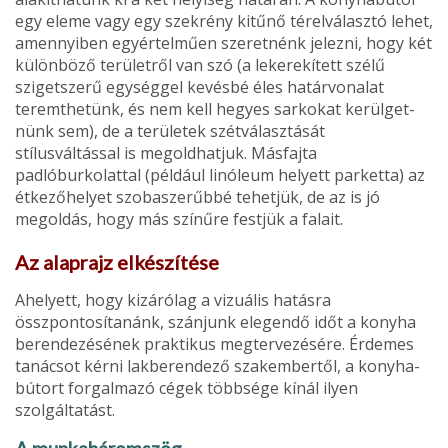
egy eleme vagy egy szekrény kitűnő térelválasztó lehet,
amennyiben egyértelműen szeretnénk jelezni, hogy két
különböző területről van szó (a lekerekített szélű
szigetszerű egységgel kevésbé éles határvonalat
teremthetünk, és nem kell hegyes sarkokat kerülget­
nünk sem), de a területek szétválasztását
stílusváltással is megoldhatjuk. Másfajta
padlóburkolattal (például linóleum helyett parketta) az
étkezőhelyet szobaszerűbbé tehetjük, de az is jó
megoldás, hogy más színűre festjük a falait.
Az alaprajz elkészítése
Ahelyett, hogy kizárólag a vizuális hatásra
összpontosítanánk, szánjunk elegendő időt a konyha
berendezésének praktikus megtervezésére. Érdemes
tanácsot kérni lakberendező szakembertől, a konyha­
bútort forgalmazó cégek többsége kínál ilyen
szolgáltatást.