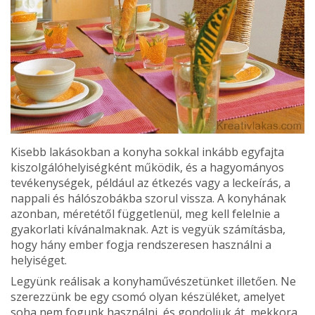
Kisebb lakásokban a konyha sokkal inkább egyfajta
kiszolgálóhelyiségként műkö­dik, és a hagyományos
tevékenységek, például az étke­zés vagy a leckeírás, a
nappali és hálószobákba szorul vissza. A konyhának
azonban, méretétől függetlenül, meg kell felelnie a
gyakorlati kívánalmaknak. Azt is vegyük számításba,
hogy hány ember fogja rendszere­sen használni a
helyiséget.
Legyünk reálisak a konyhaművészetünket illetően. Ne
szerezzünk be egy csomó olyan készüléket, amelyet
soha nem fogunk használni, és gondoljuk át, mekkora