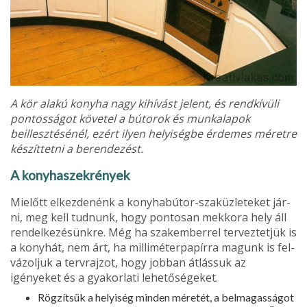
A kör alakú konyha nagy kihívást jelent, és rendkívüli
pontosságot követel a bútorok és munkalapok
beillesztésénél, ezért ilyen helyiségbe érdemes méretre
készíttetni a berendezést.
A konyhaszekrények
Mielőtt elkezdenénk a konyhabútor-szaküzleteket jár­
ni, meg kell tudnunk, hogy pontosan mekkora hely áll
rendelkezésünkre. Még ha szakemberrel terveztetjük is
a konyhát, nem árt, ha milliméterpapírra magunk is fel­
vázoljuk a tervrajzot, hogy jobban átlássuk az
igényeket és a gyakorlati lehetőségeket.
Rögzítsük a helyiség minden méretét, a belmagassá­got