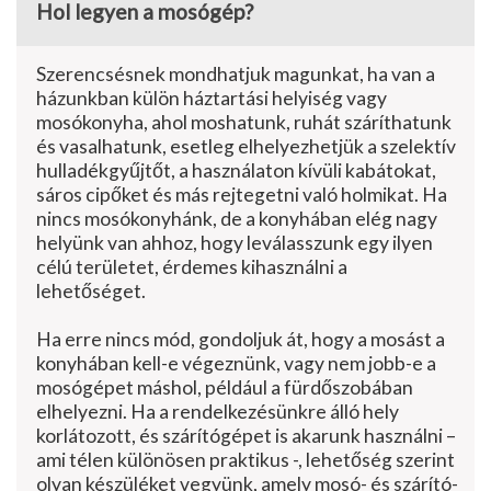
Hol legyen a mosógép?
Szerencsésnek mondhatjuk magunkat, ha van a
házunkban külön háztartási helyiség vagy
mosókonyha, ahol moshatunk, ruhát szárít­hatunk
és vasalhatunk, esetleg elhelyezhetjük a szelektív
hulladékgyűjtőt, a használaton kívüli kabátokat,
sáros cipőket és más rejtegetni való holmikat. Ha
nincs mosókonyhánk, de a kony­hában elég nagy
helyünk van ahhoz, hogy leválasszunk egy ilyen
célú területet, érdemes kihasználni a
lehetőséget.
Ha erre nincs mód, gondoljuk át, hogy a mosást a
konyhában kell-e végeznünk, vagy nem jobb-e a
mosógépet máshol, például a fürdőszobában
elhelyezni. Ha a rendelkezésünkre álló hely
korlátozott, és szárítógépet is akarunk használni –
ami télen különösen praktikus -, lehetőség szerint
olyan készüléket vegyünk, amely mosó- és szárító­