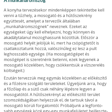
A munkaháromszög
A konyha tervezésekor mindenképpen tekintetbe kell
venni a tűzhely, a mosogató és a hűtőszekrény
együtte­sét, amelyet a tervezők általában
„munkaháromszög­nek” neveznek. Ezeket az
egységeket úgy kell elhelyez­ni, hogy könnyen és
akadálytalanul mozoghassunk közöttük. Először a
mosogató helyét jelöljük ki, mert ha csöpögtetőt is
csatlakoztatunk hozzá, valószínűleg ez lesz a pult
leghosszabb egysége. (Ha mosogatógépet és
mosógépet is szeretnénk betenni, ezek legyenek a
mosogató közelében, hogy csökkentsük a vízszerelés
költségeit.)
Ezután tervezzük meg egymás közelében az előkészítő
és a főzésre szolgáló területeket. Ügyel­jünk arra, hogy
a főzőlap és a sütő csak néhány lépésre legyen a
mosogatótól. A hűtőszekrényt az előkészítő terület
szomszédságában helyezzük el, de tartsuk távol a
mosogató körüli forgalomtól. Próbáljunk a legfonto­
sabb egységek közé egy-egy munkafelületet beilleszte­