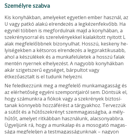
Személyre szabva
Kis konyhákban, amelyeket egyetlen ember használ, az
U vagy patkó alakú elrendezés a legkézenfekvőbb. Ha
egynél többen is megfordulnak majd a konyhában, a
szekrénysorral és szerelvényekkel kialakított nyitott L
alak megfelelőbbnek bizonyulhat. Hosszú, keskeny he­
lyiségekben a kétsoros elrendezés a legpraktikusabb,
ahol a készülékek és a munkafelületek a hosszú falak
mentén nyernek elhelyezést. A nagyobb konyhákban
akár szigetszerű egységet, bárpultot vagy
étkezőasztalt is el tudunk helyezni.
Ne feledkezzünk meg a megfelelő munkamagasság és
az elérhetőség egyéni szempontjairól sem. Döntsük el,
hogy számunkra a fiókok vagy a szekrények biztosí­
tanak könnyebb hozzáférést a tárgyakhoz. Tervezzük
a sütőt és a hűtőszekrényt szemmagasságba, a mély­
hűtőt, amelyet ritkábban használunk, alacsonyabbra.
Ügyeljünk rá, hogy a munkalap és a mosogató magas­
sága megfeleljen a testmagasságunknak – nagyon