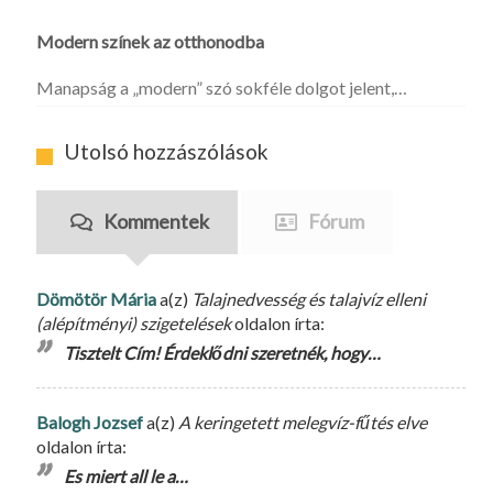
Modern színek az otthonodba
Manapság a „modern” szó sokféle dolgot jelent,…
Utolsó hozzászólások
Kommentek
Fórum
Dömötör Mária
a(z)
Talajnedvesség és talajvíz elleni
(alépítményi) szigetelések
oldalon írta:
Tisztelt Cím! Érdeklődni szeretnék, hogy…
Balogh Jozsef
a(z)
A keringetett melegvíz-fűtés elve
oldalon írta:
Es miert all le a…