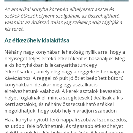
Az amerikai konyha közepén elhelyezett asztal és
székek étkező­helyként szolgálnak, az összehajtható,
valamint az átlátszó műanyag székek pedig tágítják a
kis teret.
Az étkezőhely kialakítása
Néhány nagy konyhában lehetőség nyílik arra, hogy a
helyiséget teljes értékű étkezőként is használjuk. Még
a kis konyhákban is lekanyaríthatunk egy
étkezősarkot, amely elég nagy a reggelizéshez vagy a
kávézáshoz. A reggeliző pult jó ötlet beépített bútorú
konyhákban, de akár még egy asztalkát is
elhelyezhetünk valahová. A kerek asztalok kevesebb
helyet foglalnak el, mint a szögletesek (ideálisak a kis
kerti asztalok), és néhány összecsukható székkel
megoldhatjuk, hogy több hely maradjon szabadon.
Ha a konyha nyitott terű nappali szobával szomszé­dos,
az utóbbi felé bővíthetünk, és tágasabb étkezőhe­lyet
alakíthatunk ki a két helyiség határán. A konyha­bútor