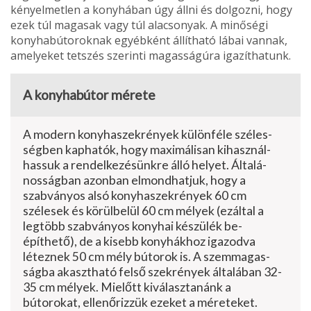
kényelmetlen a konyhában úgy állni és dolgozni, hogy
ezek túl magasak vagy túl alacsonyak. A minőségi
konyhabútoroknak egyébként állítható lábai vannak,
amelyeket tetszés szerinti magasságúra igazíthatunk.
A konyhabútor mérete
A modern konyhaszekrények különféle széles­
ségben kaphatók, hogy maximálisan kihasznál­
hassuk a rendelkezésünkre álló helyet. Általá­
nosságban azonban elmondhatjuk, hogy a
szabványos alsó konyhaszekrények 60 cm
szélesek és körülbelül 60 cm mélyek (ezáltal a
legtöbb szabványos konyhai készülék be­
építhető), de a kisebb konyhákhoz igazodva
léteznek 50 cm mély bútorok is. A szemmagas­
ságba akasztható felső szekrények általában 32-
35 cm mélyek. Mielőtt kiválasztanánk a
bútorokat, ellenőrizzük ezeket a méreteket.