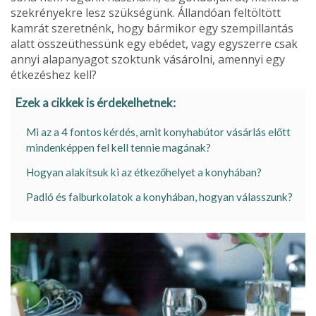
szekrényekre lesz szükségünk. Állandóan feltöltött
kamrát szeretnénk, hogy bármikor egy szempillantás
alatt összeüthessünk egy ebédet, vagy egyszerre csak
annyi alapanyagot szoktunk vásárolni, amennyi egy
étkezéshez kell?
Ezek a cikkek is érdekelhetnek:
Mi az a 4 fontos kérdés, amit konyhabútor vásárlás előtt
mindenképpen fel kell tennie magának?
Hogyan alakítsuk ki az étkezőhelyet a konyhában?
Padló és falburkolatok a konyhában, hogyan válasszunk?