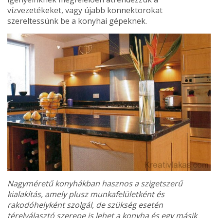
vízvezetékeket, vagy újabb konnektorokat
szereltessünk be a konyhai gépeknek.
Nagyméretű konyhákban hasznos a szigetszerű
kialakítás, amely plusz munkafelületként és
rakodóhelyként szolgál, de szükség esetén
térelválasztó szerepe is lehet a konyha és egy másik