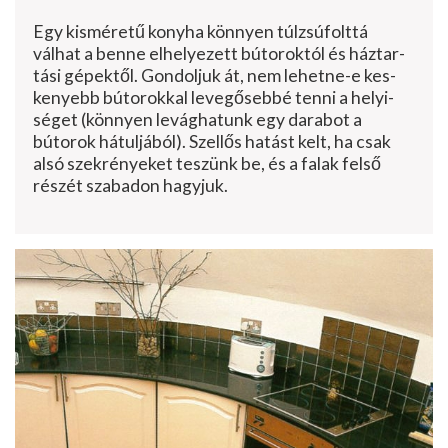
Egy kisméretű konyha könnyen túlzsúfolttá
válhat a benne elhelyezett bútoroktól és háztar­
tási gépektől. Gondoljuk át, nem lehetne-e kes­
kenyebb bútorokkal levegősebbé tenni a helyi­
séget (könnyen levághatunk egy darabot a
bútorok hátuljából). Szellős hatást kelt, ha csak
alsó szekrényeket teszünk be, és a falak felső
részét szabadon hagyjuk.