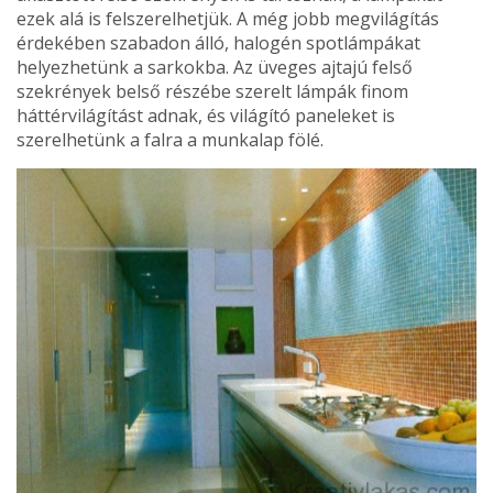
ezek alá is felszerelhetjük. A még jobb megvilágítás
érdeké­ben szabadon álló, halogén spotlámpákat
helyezhe­tünk a sarkokba. Az üveges ajtajú felső
szekrények bel­ső részébe szerelt lámpák finom
háttérvilágítást adnak, és világító paneleket is
szerelhetünk a falra a munka­lap fölé.