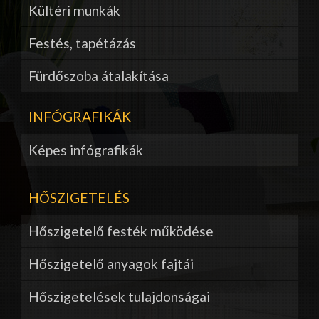
Kültéri munkák
Festés, tapétázás
Fürdőszoba átalakítása
INFÓGRAFIKÁK
Képes infógrafikák
HŐSZIGETELÉS
Hőszigetelő festék működése
Hőszigetelő anyagok fajtái
Hőszigetelések tulajdonságai