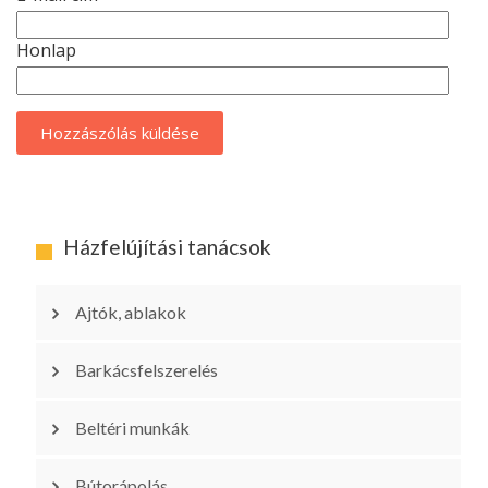
Honlap
Házfelújítási tanácsok
Ajtók, ablakok
Barkácsfelszerelés
Beltéri munkák
Bútorápolás