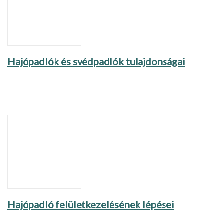
Hajópadlók és svédpadlók tulajdonságai
Hajópadló felületkezelésének lépései