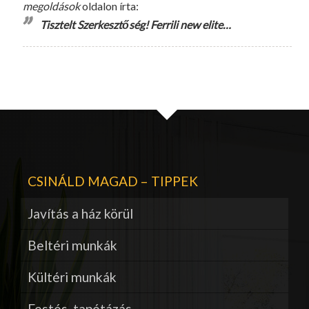
megoldások
oldalon írta:
Tisztelt Szerkesztőség! Ferrili new elite…
CSINÁLD MAGAD – TIPPEK
Javítás a ház körül
Beltéri munkák
Kültéri munkák
Festés, tapétázás