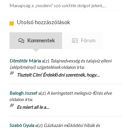
Manapság a „modern” szó sokféle dolgot jelent,…
Utolsó hozzászólások
Kommentek
Fórum
Dömötör Mária
a(z)
Talajnedvesség és talajvíz elleni
(alépítményi) szigetelések
oldalon írta:
Tisztelt Cím! Érdeklődni szeretnék, hogy…
Balogh Jozsef
a(z)
A keringetett melegvíz-fűtés elve
oldalon írta:
Es miert all le a…
Szabó Gyula
a(z)
Gázkazán működési hibák és