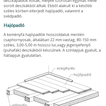
deszkapadlók voltak, melyek szorosan egymás mellé
sorolt deszkákból álltak. Ebből alakult ki a később
széles körben elterjedt hajópadló, valamint a
svédpadló.
Hajópadló
A keményfa hajópadlók hosszoldaluk men­tén
csaphornyosak, általában 22 mm vastag, 80-150 mm
széles, 3,00-5,00 m hosszú luc,vagy jegenyefenyő
(puhafák) deszkákból készülnek. A színlapjuk gyalult, a
hátlapjuk gyalulatlan.