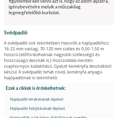
figyelembe kell venni azt is, hogy az adott aljzatra,
igénybevételre melyik a műszakilag
legmegfelelőbb burkolat.
Svédpadló
A svédpadló sok tekintetben hasonlít a hajó­padlóhoz.
16-22 mm vastag, 70-120 mm széles és 0,50-1,50 m
hosszú (előfordulhat­nak nagyobb szélességű és
hosszúságú desz­kák is.) Hosszoldala mentén
csaphornyos kialakítású. Gyalult keményfa deszkákból
készül. A svédpadló tehát rövid, keményfa anyagú
hajópadlónak is tekinthető.
Ezek a cikkek is érdekelhetnek:
Hajópadló lerakásának lépései
Hajópadló felújításának lépései
Hajópadlók a lakásban. Felújítása és cseréje