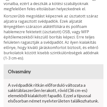
vonalba, ezért a deszkák a kötési szabályoknak
megfelelően feles eltolásban helyezkednek el.
Korszerűbb megoldást képeznek az úsztatott száraz
aljzatra ragasztott svédpadlók. Ezek aljzatát
lényegében szárazon alá­tétfóliára és polifoam
hablemezre fektetett (úsztatott) OSB, vagy MFP
építőlemezekből készülő borítás képezi. Erre teljes
felületen ragasztják a svédpadlót. Az ilyen kialakítás
előnye, hogy kiváló járáskomfortot biztosít, és eltérő
burkolatok között kisebb szintkü­lönbségek adódnak
(1-3 cm-es).
Olvasmány
A svédpadlók ritkán előforduló változata a
sakktáblaszerűen lerakott, rövid (36 cm-es)
elemekből kialakított fapadló. Ezzel a típussal
elsősorban német nyelvterületen találkozhatunk.