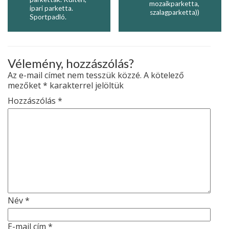
mozaikparketta,
ipari parketta.
szalagparketta))
Sportpadló.
Vélemény, hozzászólás?
Az e-mail címet nem tesszük közzé.
A kötelező
mezőket
*
karakterrel jelöltük
Hozzászólás
*
Név
*
E-mail cím
*