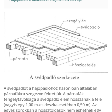
A svédpadlót a hajópadlóhoz hasonlóan álta­lában
párnafákra szegezve fektetjük. A pár­nafák
tengelytávolsága a svédpadló elem hosszának a fele
(vagyis egy 1,00 m-es deszka esetében 0,50 m). Az
egyes sorokban a hossztoldások nem eshetnek egy