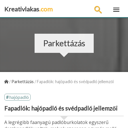
Kreativlakas
.com
×
Parkettázás
/
Parkettázás
/
Fapadlók: hajópadló és svédpadló jellemzői
hajópadló
Fapadlók: hajópadló és svédpadló jellemzői
A legrégibb faanyagú padlóburkolatok egy­szerű