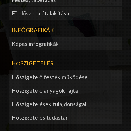
Fürdőszoba átalakítása
INFÓGRAFIKÁK
Képes infógrafikák
HŐSZIGETELÉS
Hőszigetelő festék működése
Hőszigetelő anyagok fajtái
Hőszigetelések tulajdonságai
Hőszigetelés tudástár