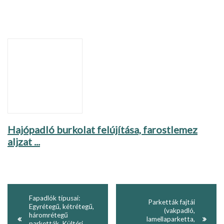
Hajópadló burkolat felújítása, farostlemez
aljzat ...
Fapadlók típusai:
Parketták fajtái
Egyrétegű, kétrétegű,
(vakpadló,
háromrétegű
lamellaparketta,
parketták. Kültéri,