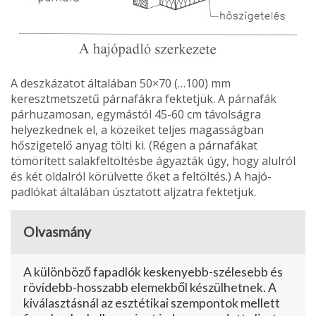
A deszkázatot általában 50×70 (…100) mm
keresztmetszetű párnafákra fektetjük. A párnafák
párhuzamosan, egymástól 45-60 cm távolságra
helyezkednek el, a köze­iket teljes magasságban
hőszigetelő anyag tölti ki. (Régen a párnafákat
tömörített salak­feltöltésbe ágyazták úgy, hogy alulról
és két oldalról körülvette őket a feltöltés.) A hajó­
padlókat általában úsztatott aljzatra fektetjük.
Olvasmány
A különböző fapadlók keskenyebb-szélesebb és
rövidebb-hosszabb elemekből készülhet­nek. A
kiválasztásnál az esztétikai szem­pontok mellett