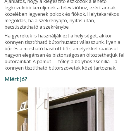
Ajánlatos, hogy a kiegészítő eszkö­zök a lehető
legközelebb kerüljenek a televízióhoz, ezért annak
közelében legyenek polcok és fiókok. Helytakarékos
megoldás, ha a szekrényajtó, nyitás után,
becsúsztatható a szekrénybe.
Ha gyerekek is használják ezt a helyiséget, akkor
könnyen tisztítható bútorhuzatot válasszunk. Ilyen a
bőr és a mosható hasított bőr, amelyekkel ráadásul
nagyon ele­gánsan és biztonságosan öltöztethetjük fel
bútorainkat. A pamut — főleg a bolyhos zsenília – a
könnyen tisztít­ható bútorszövetek közé tartoznak.
Miért jó?