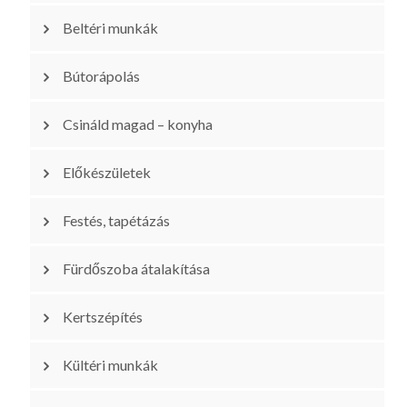
Beltéri munkák
Bútorápolás
Csináld magad – konyha
Előkészületek
Festés, tapétázás
Fürdőszoba átalakítása
Kertszépítés
Kültéri munkák