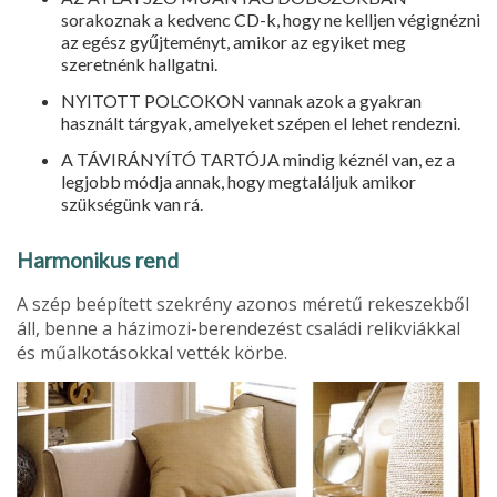
sorakoznak a kedvenc CD-k, hogy ne kelljen végignézni
az egész gyűjteményt, amikor az egyiket meg
szeretnénk hallgatni.
NYITOTT POLCOKON vannak azok a gyakran
használt tárgyak, amelyeket szé­pen el lehet rendezni.
A TÁVIRÁNYÍTÓ TARTÓJA mindig kéz­nél van, ez a
legjobb módja annak, hogy megtaláljuk amikor
szükségünk van rá.
Harmonikus rend
A szép beépített szekrény azonos méretű reke­szekből
áll, benne a házimozi-berendezést csalá­di relikviákkal
és műalkotásokkal vették körbe.