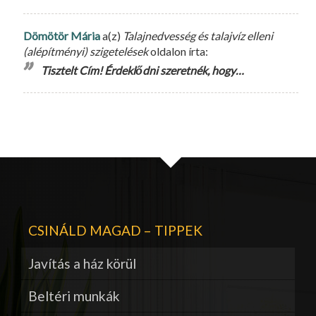
Dömötör Mária
a(z)
Talajnedvesség és talajvíz elleni
(alépítményi) szigetelések
oldalon írta:
Tisztelt Cím! Érdeklődni szeretnék, hogy…
CSINÁLD MAGAD – TIPPEK
Javítás a ház körül
Beltéri munkák