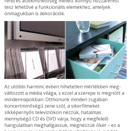
rend és áttekinthetőség mellett könnyű hozzáférést
tesz lehetővé a funkcionális elemekhez, amelyek
önmagukban is dekorációk.
Az utóbbi harminc évben hihetetlen mértékben meg­
változott a média világa, s ezzel a szerepe is megnőtt a
mindennapokban. Otthonunk minden zugában
koncert­minőségű zene szól, a sikerfilmeket
síkképernyős televí­ziókon nézzük, hatalmas
mennyiségű CD és DVD várja, hogy a megfelelő
hangulatban meghallgassuk, megnéz­zük őket – ez a