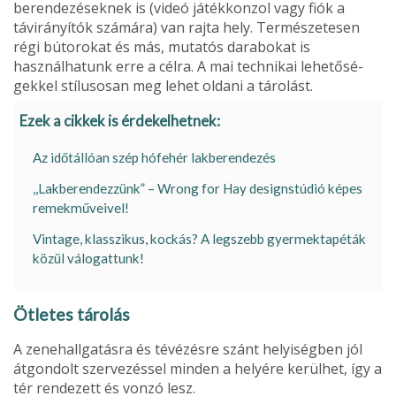
berendezéseknek is (videó játékkon­zol vagy fiók a
távirányítók számára) van rajta hely. Természetesen
régi bútorokat és más, mutatós darabokat is
használhatunk erre a célra. A mai technikai lehetősé­
gekkel stílusosan meg lehet oldani a tárolást.
Ezek a cikkek is érdekelhetnek:
Az időtállóan szép hófehér lakberendezés
,,Lakberendezzünk” – Wrong for Hay designstúdió képes
remekműveivel!
Vintage, klasszikus, kockás? A legszebb gyermektapéták
közül válogattunk!
Ötletes tárolás
A zenehallgatásra és tévézésre szánt helyiség­ben jól
átgondolt szervezéssel minden a helyére kerülhet, így a
tér rendezett és vonzó lesz.