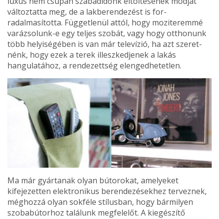
luxus nem csupán szabadidőnk eltölté­sének módját
változtatta meg, de a lakberendezést is for­
radalmasította. Függetlenül attól, hogy moziteremmé
varázsolunk-e egy teljes szobát, vagy hogy otthonunk
több helyiségében is van már televízió, ha azt szeret­
nénk, hogy ezek a terek illeszkedjenek a lakás
hangulatá­hoz, a rendezettség elengedhetetlen.
Ma már gyártanak olyan bútorokat, amelyeket
kifejezetten elektronikus berendezésekhez terveznek,
méghozzá olyan sokféle stí­lusban, hogy bármilyen
szobabútorhoz találunk megfe­lelőt. A kiegészítő