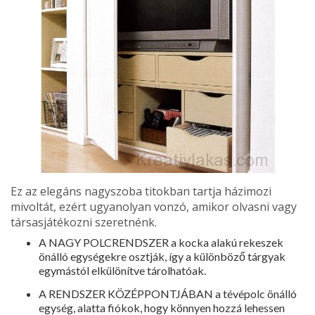
Ez az elegáns nagyszoba titokban tartja házimozi
mivoltát, ezért ugyanolyan vonzó, amikor olvasni vagy
társasjátékozni szeretnénk.
A NAGY POLCRENDSZER a kocka alakú rekeszek
önálló egységekre osztják, így a különböző tárgyak
egymástól elkülönítve tárolhatóak.
A RENDSZER KÖZÉPPONTJÁBAN a tévépolc önálló
egység, alatta fiókok, hogy könnyen hozzá lehessen