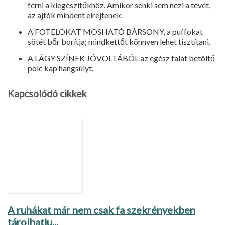
férni a kiegészítőkhöz. Amikor senki sem nézi a tévét,
az ajtók mindent elrejtenek.
A FOTELOKAT MOSHATÓ BÁRSONY, a puffokat
sötét bőr borítja; mindkettőt könnyen lehet tisztítani.
A LÁGY SZÍNEK JÓVOLTÁBÓL az egész falat betöltő
polc kap hangsúlyt.
Kapcsolódó cikkek
A ruhákat már nem csak fa szekrényekben
tárolhatju...