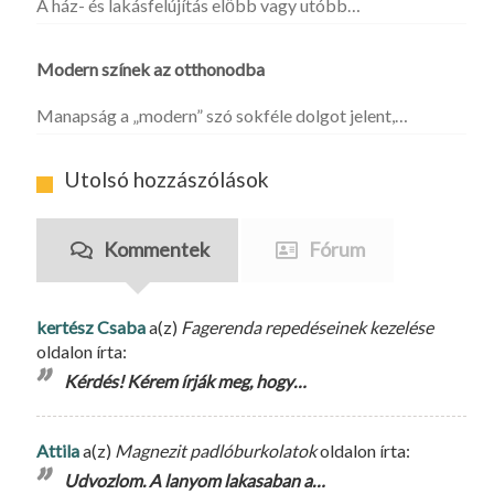
A ház- és lakásfelújítás előbb vagy utóbb…
Modern színek az otthonodba
Manapság a „modern” szó sokféle dolgot jelent,…
Utolsó hozzászólások
Kommentek
Fórum
kertész Csaba
a(z)
Fagerenda repedéseinek kezelése
oldalon írta:
Kérdés! Kérem írják meg, hogy…
Attila
a(z)
Magnezit padlóburkolatok
oldalon írta:
Udvozlom. A lanyom lakasaban a…