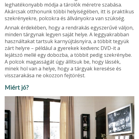
leghatékonyabb módja a tárolók méretre szabása.
Akárcsak otthonunk többi he­lyiségében, itt is praktikus
szekrényekre, polcokra és áll­ványokra van szükség.
Annak érdekében, hogy a rend­rakás egyszerűvé váljon,
minden tárgynak legyen saját helye. A leggyakrabban
használtakat tartsuk karnyújtás­nyira, a többit tegyük
zárt helyre – például a gyerekek kedvenc DVD-it a
lejátszó mellé egy dobozba, a többit pedig szekrénybe.
A polcok magasságát úgy állítsuk be, hogy lássék,
minek hol van a helye, hogy a tárgyak ke­resése és
visszarakása ne okozzon fejtörést.
Miért jó?