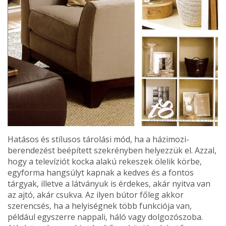
Hatásos és stílusos tárolási mód, ha a házimozi-
berende­zést beépített szekrényben helyezzük el. Azzal,
hogy a televíziót kocka alakú rekeszek ölelik körbe,
egyforma hangsúlyt kapnak a kedves és a fontos
tárgyak, illetve a látványuk is érdekes, akár nyitva van
az ajtó, akár csuk­va. Az ilyen bútor főleg akkor
szerencsés, ha a helyiség­nek több funkciója van,
például egyszerre nappali, háló vagy dolgozószoba.