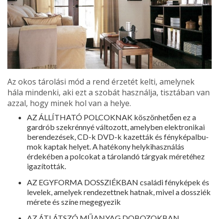
Az okos tárolási mód a rend érzetét kelti, amelynek
hála mindenki, aki ezt a szobát használja, tisztában van
az­zal, hogy minek hol van a helye.
AZ ÁLLÍTHATÓ POLCOKNAK köszön­hetően ez a
gardrób szekrénnyé változott, amelyben elektronikai
berendezések, CD-k DVD-k kazetták és fényképalbu­
mok kaptak helyet. A hatékony helykihasználás
érdekében a polcokat a tárolandó tárgyak méretéhez
igazították.
AZ EGYFORMA DOSSZIÉKBAN családi fényképek és
levelek, amelyek rendezett­nek hatnak, mivel a dossziék
mérete és színe megegyezik
AZ ÁTLÁTSZÓ MŰANYAG DOBOZOKBAN