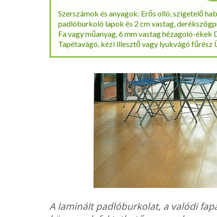
Szerszámok és anyagok: Erős olló, szigetelő hab
padlóburkoló lapok és 2 cm vastag, derékszögpr
Fa vagy műanyag, 6 mm vastag hézagoló-ékek D
Tapétavágó, kézi illesztő vagy lyukvágó fűrész
A laminált padlóburkolat, a valódi fap