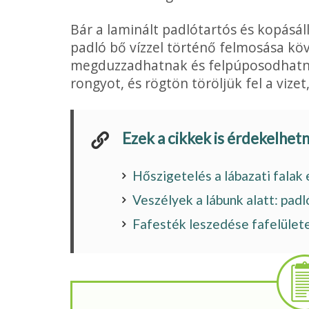
Bár a laminált padlótartós és kopásálló
padló bő vízzel történő felmosása kö
megduzzadhatnak és fel­púposodhatna
rongyot, és rögtön töröljük fel a vizet
Ezek a cikkek is érdekelhet
Hőszigetelés a lábazati falak
Veszélyek a lábunk alatt: pad
Fafesték leszedése fafelülete