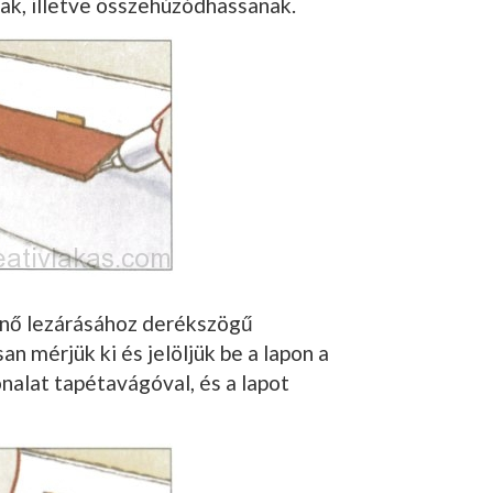
ak, illetve összehúzódhassanak.
énő lezárásához derék­szögű
n mérjük ki és jelöljük be a lapon a
onalat tapétavágóval, és a lapot