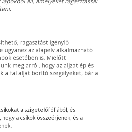
lapokból áll, amelyeket ragasztással
teni.
thető, ragasztást igénylő
 ugyan­ez az alapelv alkalmazható
apok esetében is. Mielőtt
nk meg arról, hogy az aljzat ép és
 a fal alját borító szegélyeket, bár a
íkokat a szigetelőfó­liából, és
, hogy a csíkok összeérjenek, és a
enek.