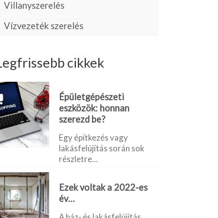
Villanyszerelés
Vízvezeték szerelés
Legfrissebb cikkek
Épületgépészeti
eszközök: honnan
szerezd be?
Egy építkezés vagy
lakásfelújítás során sok
részletre…
Ezek voltak a 2022-es
év…
A ház- és lakásfelújítás