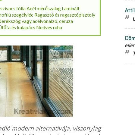
szivacs fólia Acél mérőszalag Laminált
Atti
ofilú szegélyléc Ragasztó és ragasztópisztoly
U
erékszög vagy acélvonalzó, ceruza
 Ütőfa és kalapács Nedves ruha
Döm
elle
T
adló modern alternatívája, viszony­lag