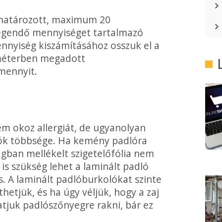
ghatározott, maximum 20
legen­dő mennyiséget tartalmazó
nnyiség kiszámításához osszuk el a
tméterben megadott
mennyit.
em okoz allergi­át, de ugyanolyan
­lók többsége. Ha kemény padlóra
agban mellékelt szigetelőfólia nem
 is szükség lehet a laminált padló
s. A laminált padlóburkolókat szinte
hetjük, és ha úgy véljük, hogy a zaj
tjuk padló­szőnyegre rakni, bár ez