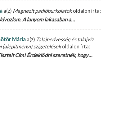
la
a(z)
Magnezit padlóburkolatok
oldalon írta:
dvozlom. A lanyom lakasaban a…
ötör Mária
a(z)
Talajnedvesség és talajvíz
ni (alépítményi) szigetelések
oldalon írta:
isztelt Cím! Érdeklődni szeretnék, hogy…