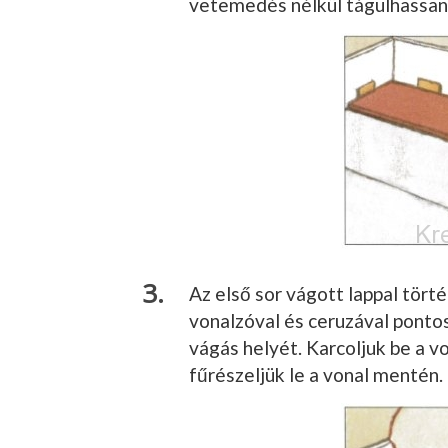
vetemedés nélkül tágul­hassan
Az első sor vágott lappal tört
vonalzóval és ceruzával pontosa
vágás helyét. Karcoljuk be a v
fűrészeljük le a vonal mentén.