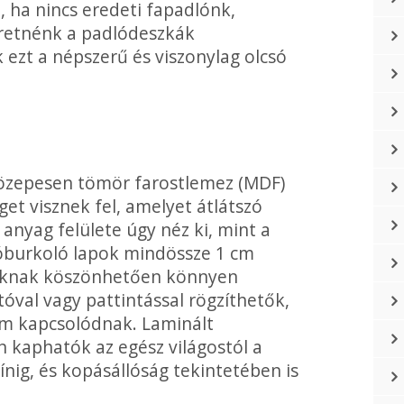
, ha nincs eredeti fapadlónk,
eretnénk a padló­deszkák
uk ezt a népszerű és viszonylag olcsó
közepesen tömör farostlemez (MDF)
et visznek fel, amelyet átlátszó
 anyag felülete úgy néz ki, mint a
óburkoló lapok mindössze 1 cm
uk­nak köszönhetően könnyen
tóval vagy pattintással rögzíthetők,
em kapcsolódnak. Lami­nált
n kaphatók az egész világostól a
zínig, és kopásállóság tekintetében is