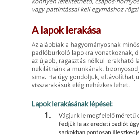
könnyen lefektethető, csapos-hornyos 
vagy pattintással kell egymáshoz rögzí
A lapok lerakása
Az alábbiak a hagyományosnak minősí
padlóburkoló lapokra vonatkoznak, de
az újabb, ragasztás nélkül lerakható l
nekilátnánk a munkának, bizonyosodju
sima. Ha úgy gondoljuk, eltávolíthatjuk
visszarakásuk elég nehézkes lehet.
Lapok lerakásának lépései:
Vágjunk le megfelelő méretű cs
fedjük le az eredeti padlót úgy
sarkokban pontosan illeszkedj