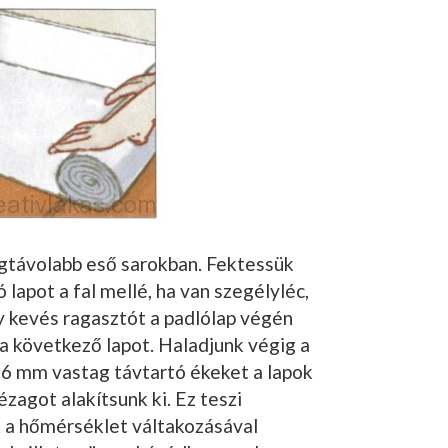
egtávolabb eső sarok­ban. Fektessük
ó lapot a fal mellé, ha van szegélyléc,
y kevés ragasztót a padlólap végén
á a következő lapot. Haladjunk végig a
k 6 mm vastag távtartó ékeket a lapok
ézagot alakítsunk ki. Ez teszi
k a hőmérséklet váltakozásával