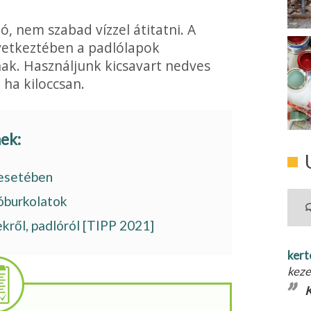
, nem sza­bad vízzel átitatni. A
vetkeztében a padlólapok
k. Használjunk kicsavart nedves
, ha kiloccsan.
nek:
 esetében
lóburkolatok
kről, padlóról [TIPP 2021]
kert
keze
K