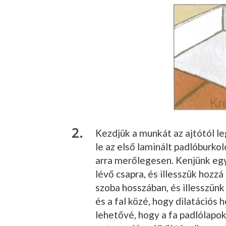
Kezdjük a munkát az ajtótól l
le az első laminált padlóburkol
arra merőlegesen. Ken­jünk eg
lévő csapra, és illesszük hozz
szoba hosszában, és illesszün
és a fal közé, hogy dilatációs h
lehetővé, hogy a fa padlólapo