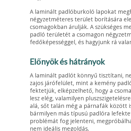
A laminált padlóburkoló lapokat me
négyzetméteres terület borítására e
csomagokban árulják. A szükséges me
pad­ló területét a csomagon négyze
fedőképességgel, és hagyjunk rá vala
Előnyök és hátrányok
A laminált padlót könnyű tisztítani, n
zajos járófelület, mint a kemény pad
fektetjük, elképzel­hető, hogy a csom
lesz elég, valamilyen pluszszigetelésre
alá, sőt talán még a párnafák között i
bármilyen más típusú padlóra lefektet
problémát fog jelenteni, megpróbálha
nem ideális megoldás.