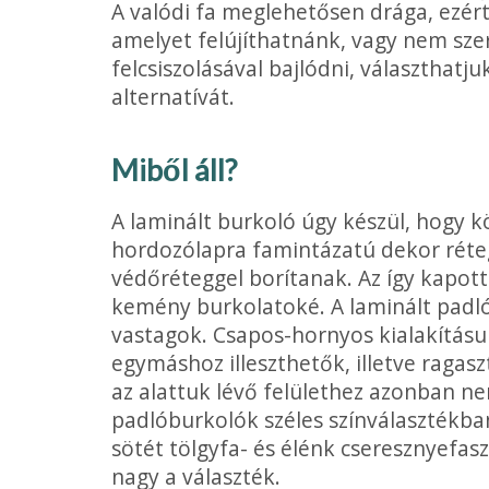
A valódi fa meglehetősen drága, ezért
amelyet felújít­hatnánk, vagy nem sz
felcsiszolásával bajlódni, választ­hatj
alternatívát.
Miből áll?
A laminált burkoló úgy készül, hogy 
hordozólapra famintázatú dekor réteg
védőréteggel borí­tanak. Az így kapott
kemény burkolatoké. A laminált padl
vastagok. Csapos-hornyos kialakítás
egymáshoz illeszthetők, illetve ragasz
az alat­tuk lévő felülethez azonban n
padlóburkolók széles színválasztékba
sötét tölgyfa- és élénk cseresznyefa­s
nagy a választék.