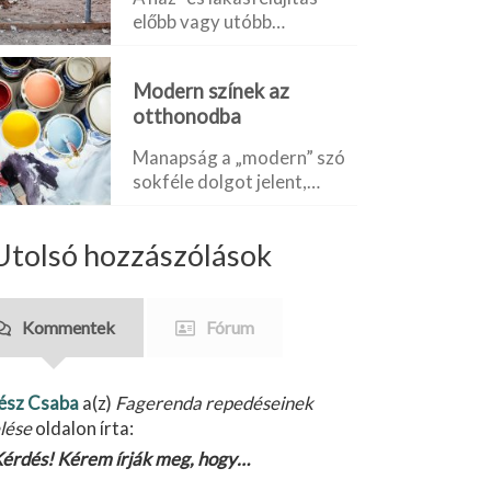
előbb vagy utóbb…
Modern színek az
otthonodba
Manapság a „modern” szó
sokféle dolgot jelent,…
Utolsó hozzászólások
Kommentek
Fórum
ész Csaba
a(z)
Fagerenda repedéseinek
lése
oldalon írta:
érdés! Kérem írják meg, hogy…