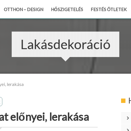
OTTHON – DESIGN
HŐSZIGETELÉS
FESTÉS ÖTLETEK
Lakásdekoráció
ei, lerakása
k
t előnyei, lerakása