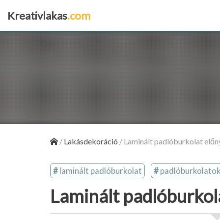
Kreativlakas
.com
×
/
Lakásdekoráció
/
Laminált padlóburkolat előny
laminált padlóburkolat
padlóburkolato
Laminált padlóburkola