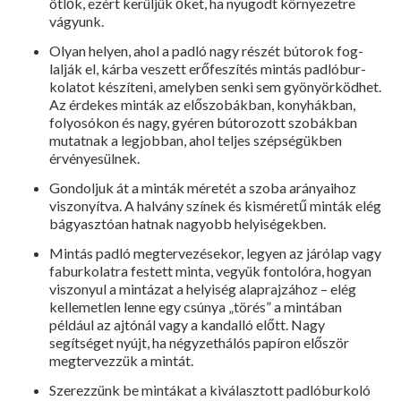
ötlők, ezért kerüljük őket, ha nyugodt környezetre
vágyunk.
Olyan helyen, ahol a padló nagy részét bútorok fog­
lalják el, kárba veszett erőfeszítés mintás padlóbur­
kolatot készíteni, amelyben senki sem gyönyörköd­het.
Az érdekes minták az előszobákban, konyhákban,
folyosókon és nagy, gyéren bútorozott szobákban
mutatnak a legjobban, ahol teljes szépsé­gükben
érvényesülnek.
Gondoljuk át a minták méretét a szoba arányaihoz
viszonyítva. A halvány színek és kisméretű minták elég
bágyasztóan hatnak nagyobb helyiségekben.
Mintás padló megtervezésekor, legyen az járólap vagy
faburkolatra festett minta, vegyük fontolóra, hogyan
viszonyul a mintázat a helyiség alaprajzához – elég
kellemetlen lenne egy csúnya „törés” a mintá­ban
például az ajtónál vagy a kandalló előtt. Nagy
segítséget nyújt, ha négyzethálós papíron először
megtervezzük a mintát.
Szerezzünk be mintákat a kiválasztott padlóburkoló