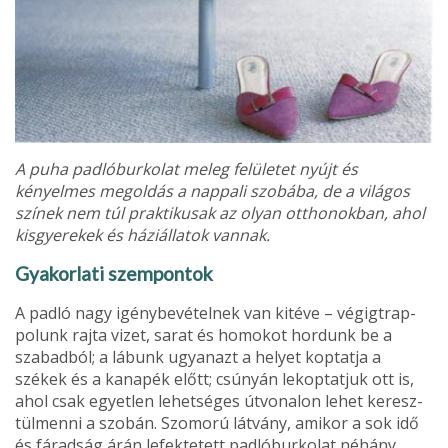
A puha padlóburkolat meleg felületet nyújt és
kényelmes megoldás a nappali szobába, de a világos
színek nem túl praktikusak az olyan otthonokban, ahol
kisgyerekek és háziállatok vannak.
Gyakorlati szempontok
A padló nagy igénybevételnek van kitéve – végigtrap­
polunk rajta vizet, sarat és homokot hordunk be a
szabadból; a lábunk ugyanazt a helyet koptatja a
székek és a kanapék előtt; csúnyán lekoptatjuk ott is,
ahol csak egyetlen lehetséges útvonalon lehet keresz­
tülmenni a szobán. Szomorú látvány, amikor a sok idő
és fáradság árán lefektetett padlóburkolat néhány