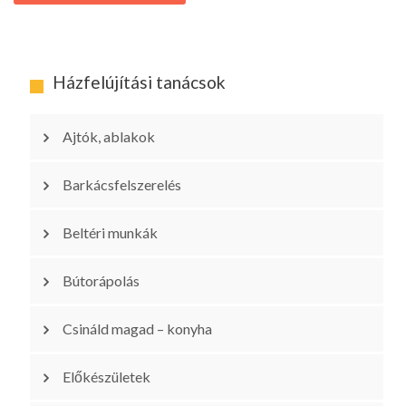
Házfelújítási tanácsok
Ajtók, ablakok
Barkácsfelszerelés
Beltéri munkák
Bútorápolás
Csináld magad – konyha
Előkészületek