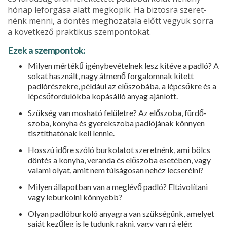
hónap leforgása alatt megkopik. Ha biztosra szeret­
nénk menni, a döntés meghozatala előtt vegyük sorra
a következő praktikus szempontokat.
Ezek a szempontok:
Milyen mértékű igénybevételnek lesz kitéve a padló? A
sokat használt, nagy átmenő forgalomnak kitett
padlórészekre, például az előszobába, a lépcsőkre és a
lépcsőfordulókba kopásálló anyag ajánlott.
Szükség van mosható felületre? Az előszoba, fürdő­
szoba, konyha és gyerekszoba padlójának könnyen
tisztíthatónak kell lennie.
Hosszú időre szóló burkolatot szeretnénk, ami bölcs
döntés a konyha, veranda és előszoba esetében, vagy
valami olyat, amit nem túlságosan nehéz lecserélni?
Milyen állapotban van a meglévő padló? Eltávolítani
vagy leburkolni könnyebb?
Olyan padlóburkoló anyagra van szükségünk, ame­lyet
saját kezűleg is le tudunk rakni, vagy van rá elég