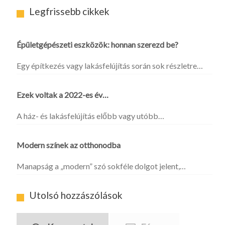
Legfrissebb cikkek
Épületgépészeti eszközök: honnan szerezd be?
Egy építkezés vagy lakásfelújítás során sok részletre…
Ezek voltak a 2022-es év…
A ház- és lakásfelújítás előbb vagy utóbb…
Modern színek az otthonodba
Manapság a „modern” szó sokféle dolgot jelent,…
Utolsó hozzászólások