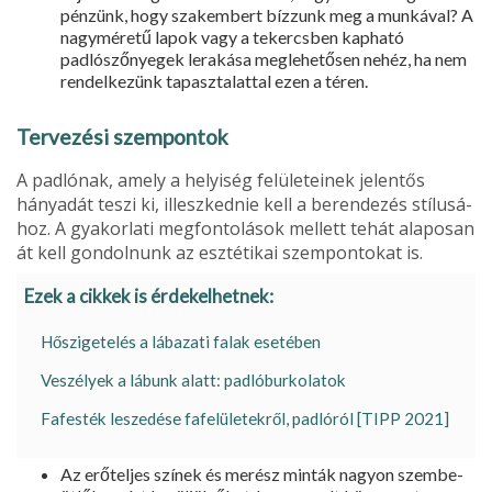
pénzünk, hogy szakembert bízzunk meg a munká­val? A
nagyméretű lapok vagy a tekercsben kapható
padlószőnyegek lerakása meglehetősen nehéz, ha nem
rendelkezünk tapasztalattal ezen a téren.
Tervezési szempontok
A padlónak, amely a helyiség felületeinek jelentős
hányadát teszi ki, illeszkednie kell a berendezés stílusá­
hoz. A gyakorlati megfontolások mellett tehát alaposan
át kell gondolnunk az esztétikai szempontokat is.
Ezek a cikkek is érdekelhetnek:
Hőszigetelés a lábazati falak esetében
Veszélyek a lábunk alatt: padlóburkolatok
Fafesték leszedése fafelületekről, padlóról [TIPP 2021]
Az erőteljes színek és merész minták nagyon szembe­