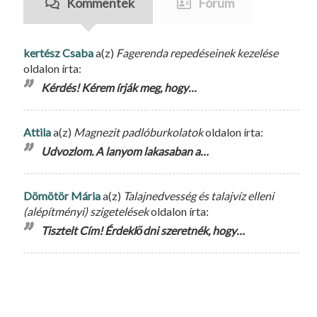
Kommentek
Fórum
kertész Csaba
a(z)
Fagerenda repedéseinek kezelése
oldalon írta:
Kérdés! Kérem írják meg, hogy…
Attila
a(z)
Magnezit padlóburkolatok
oldalon írta:
Udvozlom. A lanyom lakasaban a…
Dömötör Mária
a(z)
Talajnedvesség és talajvíz elleni
(alépítményi) szigetelések
oldalon írta:
Tisztelt Cím! Érdeklődni szeretnék, hogy…