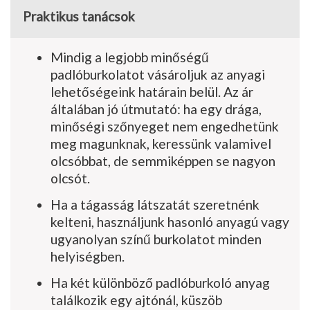
Praktikus tanácsok
Mindig a legjobb minőségű
padlóburkolatot vásároljuk az anyagi
lehetőségeink határain belül. Az ár
általában jó útmutató: ha egy drá­ga,
minőségi szőnyeget nem engedhetünk
meg magunknak, keressünk valamivel
ol­csóbbat, de semmiképpen se nagyon
olcsót.
Ha a tágasság látszatát szeretnénk
kelteni, használjunk hasonló anyagú vagy
ugyan­olyan színű burkolatot minden
helyiségben.
Ha két különböző padlóburkoló anyag
talál­kozik egy ajtónál, küszöb