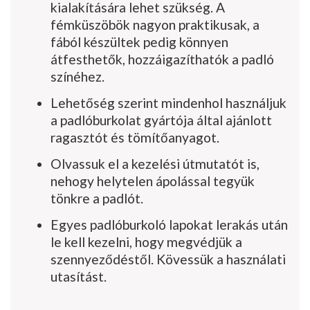
kialakítására lehet szükség. A
fémküszöbök nagyon praktiku­sak, a
fából készültek pedig könnyen
átfesthetők, hozzáigazíthatók a padló
színéhez.
Lehetőség szerint mindenhol használjuk
a padlóburkolat gyártója által ajánlott
ragasztót és tömítőanyagot.
Olvassuk el a kezelési útmutatót is,
nehogy helytelen ápolással tegyük
tönkre a padlót.
Egyes padlóburkoló lapokat lerakás után
le kell kezelni, hogy megvédjük a
szennyező­déstől. Kövessük a használati
utasítást.