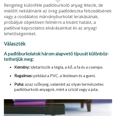
Rengeteg különféle padlóburkoló anyag létezik, de
mielőtt nekilátnánk az öreg padlódeszka felszedésének
vagy a csodála­tos márványburkolat lerakásának,
próbáljuk objektíven felmérni a kívánt hatást, a
padlóval kapcsolatos elvárásainkat és az anyagi
lehetőségeinket.
Választék
A padlóburkolatok három alapvető típusát különböz­
tethetjük meg:
Kemény:
idetartozik a tégla, a kő, a fa és a csempe.
Rugalmas:
például a PVC, a linóleum és a gumi.
Puha:
azaz szőnyeg, valamint az olyan természetes
padló­burkoló anyagok, mint a szizál vagy a juta.