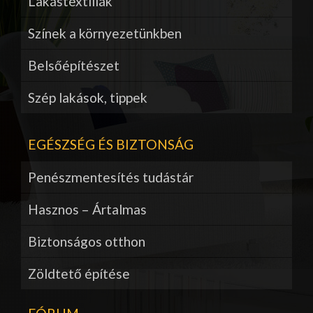
Lakástextíliák
Színek a környezetünkben
Belsőépítészet
Szép lakások, tippek
EGÉSZSÉG ÉS BIZTONSÁG
Penészmentesítés tudástár
Hasznos – Ártalmas
Biztonságos otthon
Zöldtető építése