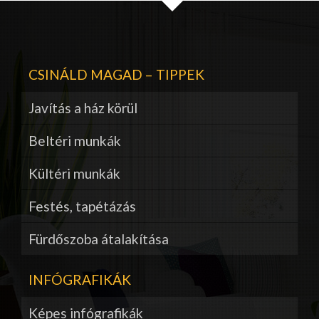
CSINÁLD MAGAD – TIPPEK
Javítás a ház körül
Beltéri munkák
Kültéri munkák
Festés, tapétázás
Fürdőszoba átalakítása
INFÓGRAFIKÁK
Képes infógrafikák