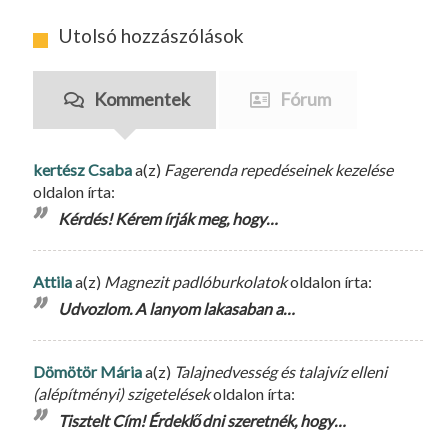
Utolsó hozzászólások
Kommentek
Fórum
kertész Csaba
a(z)
Fagerenda repedéseinek kezelése
oldalon írta:
Kérdés! Kérem írják meg, hogy…
Attila
a(z)
Magnezit padlóburkolatok
oldalon írta:
Udvozlom. A lanyom lakasaban a…
Dömötör Mária
a(z)
Talajnedvesség és talajvíz elleni
(alépítményi) szigetelések
oldalon írta:
Tisztelt Cím! Érdeklődni szeretnék, hogy…