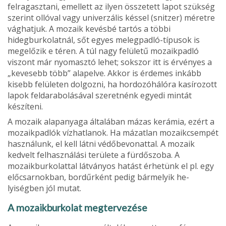
felragasz­tani, emellett az ilyen összetett lapot szükség
szerint ol­lóval vagy univerzális késsel (snitzer) méretre
vághatjuk. A mozaik kevésbé tartós a többi
hidegburkolatnál, sőt egyes melegpadló-típusok is
megelőzik e téren. A túl nagy felületű mozaikpadló
viszont már nyomasztó lehet; sok­szor itt is érvényes a
„kevesebb több” alapelve. Akkor is érdemes inkább
kisebb felületen dolgozni, ha hordozóhálóra kasírozott
lapok feldarabolásával szeretnénk egye­di mintát
készíteni.
A mozaik alapanyaga általában má­zas kerámia, ezért a
mozaikpadlók vízhatlanok. Ha má­zatlan mozaikcsempét
használunk, el kell látni védőbe­vonattal. A mozaik
kedvelt felhasználási területe a fürdő­szoba. A
mozaikburkolattal látványos hatást érhetünk el pl. egy
előcsarnokban, bordűrként pedig bármelyik he­
lyiségben jól mutat.
A mozaikburkolat megtervezése