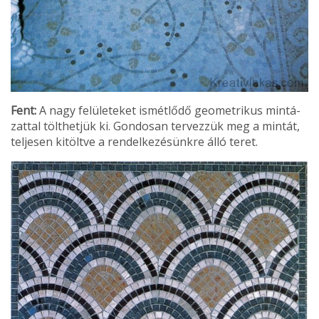
Fent:
A nagy felületeket is­métlődő geometrikus mintá­
zattal tölthetjük ki. Gondosan tervezzük meg a mintát,
tel­jesen kitöltve a rendelkezé­sünkre álló teret.