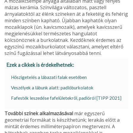
A mozaikcsempe anyaga általában matt vagy fényes
mázas kerámia. Színvilága változatos, pasztell
árnyalatoktól az élénk színeken át a feketéig és fehérig
minden színben kapható. Újabban kaphatók olyan
mozaiklapok (ún. kavicsmozaik), amelyek kavicsszerű
megjelenésükkel természetes hangu­latot
kölcsönöznek a burkolatnak. Kezdőknek érdemes az
egyszínű mozaikburkolatot választani, amelyet eltérő
színű fugázással lehet látványosabbá tenni.
Ezek a cikkek is érdekelhetnek:
Hőszigetelés a lábazati falak esetében
Veszélyek a lábunk alatt: padlóburkolatok
Fafesték leszedése fafelületekről, padlóról [TIPP 2021]
További színek alkal­mazásával
már egyszerű
geometriai formákat is készíthetünk; lerakás előtt a
mintát érdemes milliméterpapíron megtervez­ni. A
bátrabbak azonban tarka mozaiklapokkal is