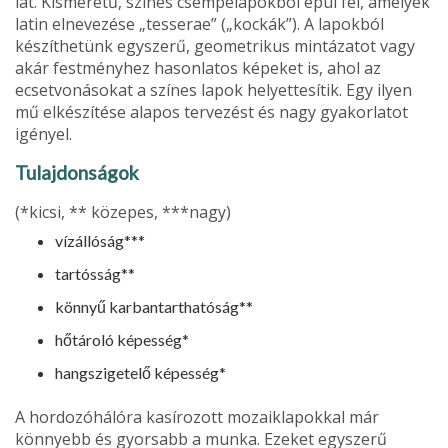
lat. Kisméretű, színes csempelapokból épül fel, amelyek
latin elnevezése „tesserae” („kockák”). A lapokból
készít­hetünk egyszerű, geometrikus mintázatot vagy
akár fest­ményhez hasonlatos képeket is, ahol az
ecsetvonásokat a színes lapok helyettesítik. Egy ilyen
mű elkészítése alapos tervezést és nagy gyakorlatot
igényel.
Tulajdonságok
(*kicsi, ** közepes, ***nagy)
vízállóság***
tartósság**
könnyű karbantarthatóság**
hőtároló képesség*
hangszigetelő képesség*
A hordozóhálóra kasírozott mozaiklapokkal már
könnyebb és gyorsabb a munka. Ezeket egyszerű