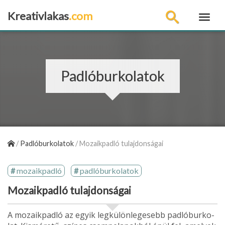
Kreativlakas
.com
×
Padlóburkolatok
/
Padlóburkolatok
/
Mozaikpadló tulajdonságai
mozaikpadló
padlóburkolatok
Mozaikpadló tulajdonságai
A mozaikpadló az egyik legkülönlegesebb padlóburko­