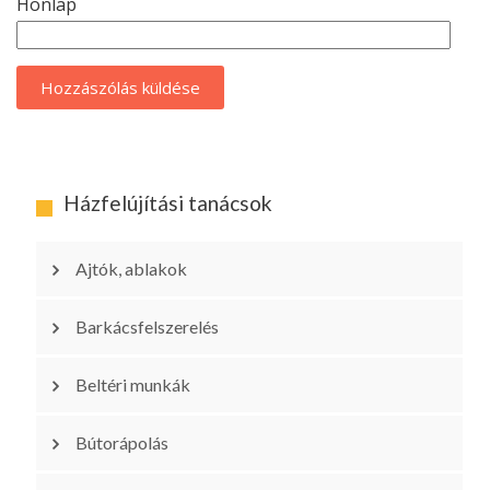
Honlap
Házfelújítási tanácsok
Ajtók, ablakok
Barkácsfelszerelés
Beltéri munkák
Bútorápolás