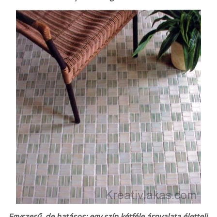
Egyszerű, de hatásos: egy szín kétféle árnyalata élet­teli.