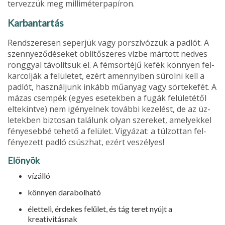
ter­vezzük meg milliméterpapíron.
Karbantartás
Rendszeresen seperjük vagy porszívózzuk a padlót. A
szennyeződéseket öblítőszeres vízbe mártott nedves
ronggyal távolítsuk el. A fémsörtéjű kefék könnyen fel­
karcolják a felületet, ezért amennyiben súrolni kell a
padlót, használjunk inkább műanyag vagy sörtekefét. A
mázas csempék (egyes esetekben a fugák felületétől
eltekintve) nem igényelnek további kezelést, de az üz­
letekben biztosan találunk olyan szereket, amelyekkel
fényesebbé tehető a felület. Vigyázat: a túlzottan fel­
fényezett padló csúszhat, ezért veszélyes!
Előnyök
vízálló
könnyen darabolható
életteli, érdekes felület, és tág teret nyújt a
kreativitásnak