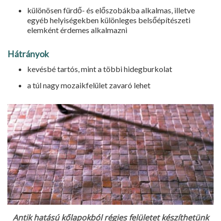
különösen fürdő- és előszobákba alkalmas, illetve
egyéb helyisé­gekben különleges belsőépítészeti
elemként érdemes alkalmazni
Hátrányok
kevésbé tartós, mint a többi hidegburkolat
a túl nagy mozaikfelület zavaró lehet
Antik hatású kőlapokból régies felületet készíthetünk