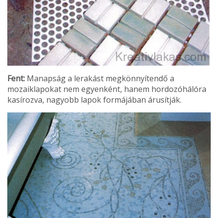
Fent:
Manapság a lerakást megkönnyítendő a
mozaikla­pokat nem egyenként, hanem hordozóhálóra
kasírozva, na­gyobb lapok formájában áru­sítják.