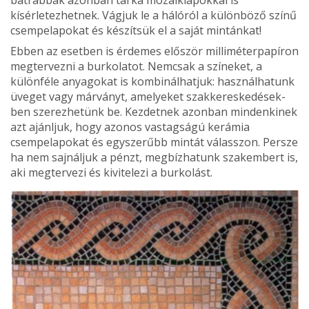
kísérletezhet­nek. Vágjuk le a hálóról a különböző színű
csempelapokat és készítsük el a saját mintánkat!
Ebben az esetben is érdemes először milliméterpapíron
megtervezni a burkolatot. Nemcsak a színeket, a
különféle anyagokat is kombinálhatjuk: használ­hatunk
üveget vagy márványt, amelyeket szakkereskedések­
ben szerezhetünk be. Kezdetnek azonban mindenkinek
azt ajánljuk, hogy azonos vastagságú kerámia
csempelapokat és egyszerűbb mintát válasszon. Persze
ha nem sajnáljuk a pénzt, megbízhatunk szakem­bert is,
aki megtervezi és kivitelezi a burkolást.