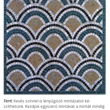
Fent:
Kevés színnel is lenyűgöző mintázatot ké­
szíthetünk. Kezdjük egyszerű mintával; a mintát mindig