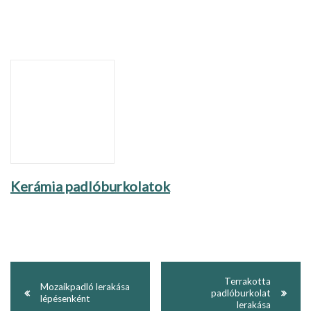
Kerámia padlóburkolatok
Terrakotta
Mozaikpadló lerakása
padlóburkolat
lépésenként
lerakása