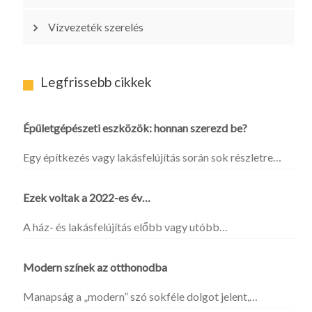
Vízvezeték szerelés
Legfrissebb cikkek
Épületgépészeti eszközök: honnan szerezd be?
Egy építkezés vagy lakásfelújítás során sok részletre…
Ezek voltak a 2022-es év…
A ház- és lakásfelújítás előbb vagy utóbb…
Modern színek az otthonodba
Manapság a „modern” szó sokféle dolgot jelent,…